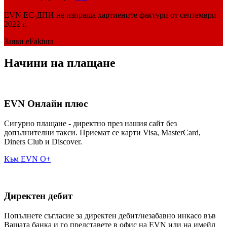
EVN EC-ДПИ не изпраща хартиените фактури от септември
2022 г.
Заяви eFaktura
Начини на плащане
EVN Онлайн плюс
Сигурно плащане - директно през нашия сайт без
допълнителни такси. Приемат се карти Visa, MasterCard,
Diners Club и Discover.
Към EVN О+
Директен дебит
Попълнете съгласие за директен дебит/незабавно инкасо във
Вашата банка и го представете в офис на EVN или на имейл