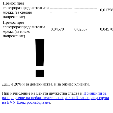
Пренос през
електроразпределителната
------------------
------------------
0,0175
мрежа (за средно
--
--
напрежение)
Пренос през
електроразпределителна
0,04570
0,02337
0,0457
мрежа (за ниско
напрежение)
ДДС e 20% и за домакинства, и за бизнес клиенти.
При изчисление на цената дружества следва и
Принципи за
разпределяне на небалансите в специална балансираща група
на EVN Електроснабдяване
.