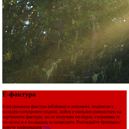
Е-фактура
Електронната фактура (eFaktura) е документ, подписан с
валиден електронен подпис, който е напълно равностоен на
хартиените фактури, но се получава по-бързо, съхранява се
по-лесно и е по-щадящ за природата. Разгледайте брошура с
повече информация
тук
.