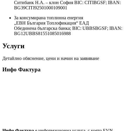
Ситибанк Н.А. – клон София ВІС: CITIBGSF; IBAN:
BG39CITI92501000109001
За консумирана топлинна енергия
„ЕВН България Топлофикация“ ЕАД
Обединена българска банка; BIC: UBBSBGSF; IBAN:
BG12UBBS81551085016988
Услуги
Детайлно обяснение, цени и начин на заявяване
Инфо Фактура
Инфо Фактура
е информационна услуга, с която EVN