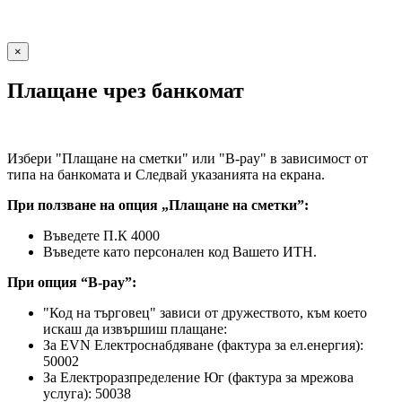
×
Плащане чрез банкомат
Избери "Плащане на сметки" или "B-pay" в зависимост от
типа на банкомата и Следвай указанията на екрана.
При ползване на опция „Плащане на сметки”:
Въведете П.К 4000
Въведете като персонален код Вашето ИТН.
При опция “B-pay”:
"Код на търговец" зависи от дружеството, към което
искаш да извършиш плащане:
За EVN Електроснабдяване (фактура за ел.енергия):
50002
За Електроразпределение Юг (фактура за мрежова
услуга): 50038