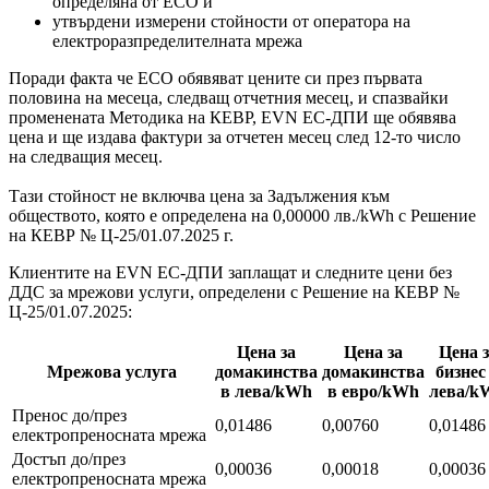
определяна от ЕСО и
утвърдени измерени стойности от оператора на
електроразпределителната мрежа
Поради факта че ЕСО обявяват цените си през първата
половина на месеца, следващ отчетния месец, и спазвайки
променената Методика на КЕВР, EVN EC-ДПИ ще обявява
цена и ще издава фактури за отчетен месец след 12-то число
на следващия месец.
Тази стойност не включва цена за Задължения към
обществото, която е определена на 0,00000 лв./kWh с Решение
на КЕВР № Ц-25/01.07.2025 г.
Клиентите на EVN ЕС-ДПИ заплащат и следните цени без
ДДС за мрежови услуги, определени с Решение на КЕВР №
Ц-25/01.07.2025:
Цена за
Цена за
Цена з
Мрежова услуга
домакинства
домакинства
бизнес
в лева/kWh
в евро/kWh
лева/k
Пренос до/през
0,01486
0,00760
0,0148
електропреносната мрежа
Достъп до/през
0,00036
0,00018
0,00036
електропреносната мрежа