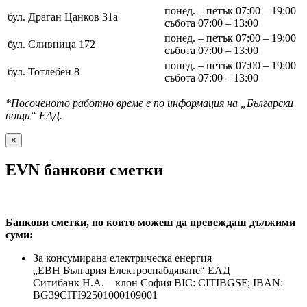
понед. – петък 07:00 – 19:00
бул. Драган Цанков 31а
събота 07:00 – 13:00
понед. – петък 07:00 – 19:00
бул. Сливница 172
събота 07:00 – 13:00
понед. – петък 07:00 – 19:00
бул. Тотлебен 8
събота 07:00 – 13:00
*Посоченото работно време е по информация на „Български
пощи“ ЕАД.
×
EVN банкови сметки
Банкови сметки, по които можеш да превеждаш дължими
суми:
За консумирана електрическа енергия
„ЕВН България Електроснабдяване“ ЕАД
Ситибанк Н.А. – клон София ВІС: CITIBGSF; IBAN:
BG39CITI92501000109001