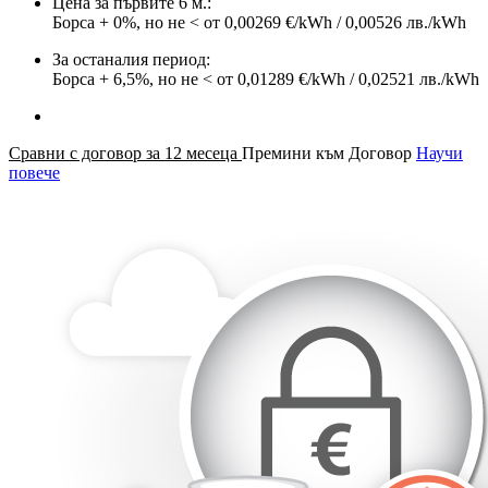
Цена за първите 6 м.:
Борса + 0%, но не < от 0,00269 €/kWh / 0,00526 лв./kWh
За останалия период:
Борса + 6,5%, но не < от 0,01289 €/kWh / 0,02521 лв./kWh
Сравни с договор за 12 месеца
Премини към Договор
Научи
повече