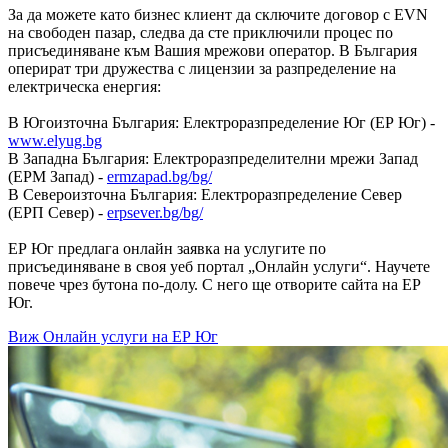
За да можете като бизнес клиент да сключите договор с EVN
на свободен пазар, следва да сте приключили процес по
присъединяване към Вашия мрежови оператор. В България
оперират три дружества с лицензии за разпределение на
електрическа енергия:
В Югоизточна България: Електроразпределение Юг (ЕР Юг) -
www.elyug.bg
В Западна България: Електроразпределителни мрежи Запад
(ЕРМ Запад) -
ermzapad.bg/bg/
В Североизточна България: Електроразпределение Север
(ЕРП Север) -
erpsever.bg/bg/
ЕР Юг предлага онлайн заявка на услугите по
присъединяване в своя уеб портал „Онлайн услуги“. Научете
повече чрез бутона по-долу. С него ще отворите сайта на ЕР
Юг.
Виж Онлайн услуги на ЕР Юг