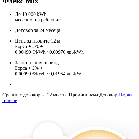
Флекс Mix
До 10 000 kWh
месечно потребление
Договор за 24 месеца
Цена за първите 12 м.:
Борса + 2% +
0,00499 €/kWh / 0,00976 лв./kWh
За останалия период:
Борса + 2% +
0,00999 €/kWh / 0,01954 лв./kWh
Сравни с договор за 12 месеца
Премини към Договор
Научи
повече