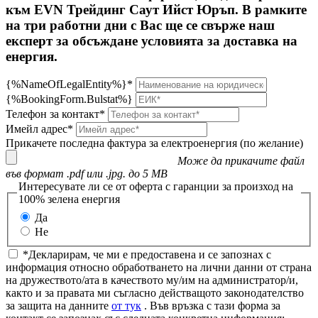
към EVN Трейдинг Саут Ийст Юръп. В рамките
на три работни дни с Вас ще се свърже наш
експерт за обсъждане условията за доставка на
енергия.
{%NameOfLegalEntity%}*
{%BookingForm.Bulstat%}
Телефон за контакт*
Имейл адрес*
Прикачете последна фактура за електроенергия (по желание)
Може да прикачите файл
във формат .pdf или .jpg. до 5 MB
Интересувате ли се от оферта с гаранции за произход на
100% зелена енергия
Да
Не
*Декларирам, че ми е предоставена и се запознах с
информация относно обработването на лични данни от страна
на дружеството/ата в качеството му/им на администратор/и,
както и за правата ми съгласно действащото законодателство
за защита на данните
от тук
. Във връзка с тази форма за