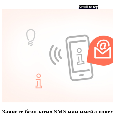
Scroll to top
Заявете безплатно SMS или имейл изве