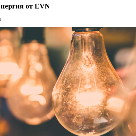
енергия от EVN
н