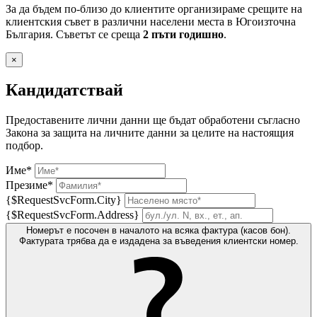
За да бъдем по-близо до клиентите организираме срещите на
клиентския съвет в различни населени места в Югоизточна
България. Съветът се среща
2 пъти годишно
.
×
Кандидатствай
Предоставените лични данни ще бъдат обработени съгласно
Закона за защита на личните данни за целите на настоящия
подбор.
Име*
Презиме*
{$RequestSvcForm.City}
{$RequestSvcForm.Address}
Номерът е посочен в началото на всяка фактура (касов бон).
Фактурата трябва да е издадена за въведения клиентски номер.