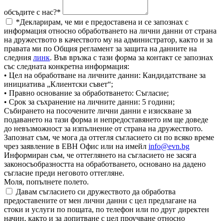
обсъдите с нас?*
*Декларирам, че ми е предоставена и се запознах с
информация относно обработването на лични данни от страна
на дружеството в качеството му на администратор, както и за
правата ми по Общия регламент за защита на данните на
следния
линк
. Във връзка с тази форма за контакт се запознах
със следната конкретна информация:
• Цел на обработване на личните данни: Кандидатстване за
инициатива „Клиентски съвет“;
• Правно основание за обработването: Съгласие;
• Срок за съхранение на личните данни: 5 години;
Събирането на посочените лични данни е изискване за
подаването на тази форма и непредоставянето им ще доведе
до невъзможност за изпълнение от страна на дружеството.
Запознат съм, че мога да оттегля съгласието си по всяко време
чрез заявление в ЕВН Офис или на имейл
info@evn.bg
Информиран съм, че оттеглянето на съгласието не засяга
законосъобразността на обработването, основано на дадено
съгласие преди неговото оттегляне.
Моля, попълнете полето.
Давам съгласието си дружеството да обработва
предоставените от мен лични данни с цел предлагане на
стоки и услуги по пощата, по телефон или по друг директен
начин, както и за допитване с цел проучване относно