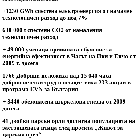
+1230 GWh
спестена електроенергия от намален
технологичен разход до под 7%
630 000 t
спестени CO2 от намаления
технологичен разход
+ 49 000
ученици преминаха обучение за
енергийна ефективност в Часът на Иви и Енчо от
2009 г. досега
1766
Добряци положиха над 15 040 часа
доброволчески труд и осъществиха 233 акции в
програма EVN за България
+ 3440
обезопасени щъркелови гнезда от 2009
досега
41
двойки царски орли достигна популацията на
застрашената птица след проекта „Живот за
царския орел“