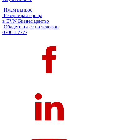
Имам въпрос
Резервирай среща
в EVN Бизнес център
Обадете ни се на телефон
0700 1 7777