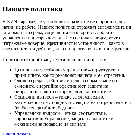
Нашите политики
В EVN вярваме, че устойчивото развитие не е просто цел, а
начин на работа. Нашите политики отразяват ангажимента ни
към околната среда, социалната отговорност, доброто
управление и прозрачността. Те са основата, върху която
изграждаме доверие, ефективност и устойчивост – както в
ежедневната ни дейност, така и в дългосрочната ни стратегия.
Политиките ни обхващат четири основни области:
Ценности и устойчиво управление – структурата и
принципите, които ръководят нашата ESG стратегия.
Околна среда – действия и цели за намаляване на
емисиите, енергийна ефективност, защита на
биоразнообразието и управление на ресурсите.
Социални въпроси – грижа за служителите,
взаимодействие с общности, защита на потребителите и
борба с енергийната бедност.
Управленски въпроси – етика, съответствие,
корпоративно управление, защита на данните и
механизми за подаване на сигнали.
Научи повече