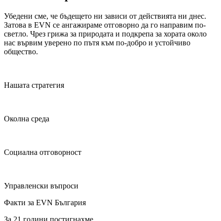
Убедени сме, че бъдещето ни зависи от действията ни днес.
Затова в EVN се ангажираме отговорно да го направим по-
светло. Чрез грижа за природата и подкрепа за хората около
нас вървим уверено по пътя към по-добро и устойчиво
общество.
Нашата стратегия
Околна среда
Социална отговорност
Управленски въпроси
Факти за EVN България
За 21 години постигнахме