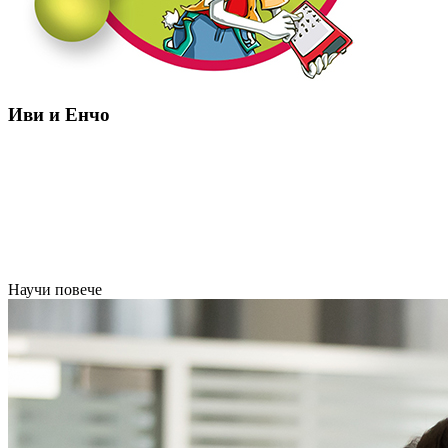
Иви и Енчо
Научи повече