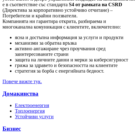
е в съответствие със стандарта
S4 от рамката на CSRD
(Директива за корпоративно устойчиво отчитане) –
Потребители и крайни ползватели.
Компанията ни гарантира открита, разбираема и
многоканална комуникация с клиентите, включително:
ясна и достъпна информация за услуги и продукти
механизми за обратна връзка
активно ангажиране чрез проучвания сред
заинтересованите страни
защита на личните данни и мерки за киберсигурност
грижа за здравето и безопасността на клиентите
стратегия за борба с енергийната бедност.
Повече вижте тук.
Домакинства
Електроенергия
Топлоенергия
Устойчиви услуги
Бизнес