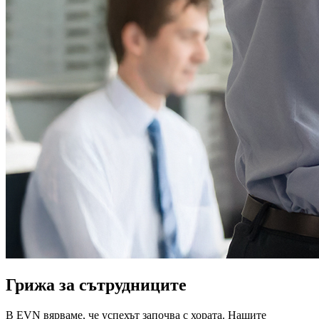
Грижа за сътрудниците
В EVN вярваме, че успехът започва с хората. Нашите