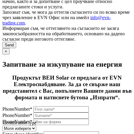
начин, както и за допитване с цел проучване относно
предлаганите стоки и услуги.
Запознат съм, че мога да оттегля съгласието си по всяко време
чрез заявление в EVN Офис или на имейл
info@evn-
trading.com
.
Информиран съм, че оттеглянето на съгласието не засяга
законосъобразността на обработването, основано на дадено
съгласие преди неговото оттегляне.
×
Запитване за изкупуване на енергия
Продуктът ВЕИ Solar се предлага от EVN
Електроснабдяване. За да се свърже наш
представител с Вас, попълнете Вашите данни във
формата и натиснете бутона „Изпрати“.
PhoneNumber*
PhoneNumber*
PhoneNumber*
Identification type