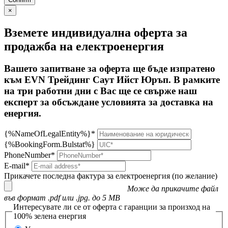
×
Вземете индивидуална оферта за
продажба на електроенергия
Вашето запитване за оферта ще бъде изпратено
към EVN Трейдинг Саут Ийст Юръп. В рамките
на три работни дни с Вас ще се свърже наш
експерт за обсъждане условията за доставка на
енергия.
{%NameOfLegalEntity%}*
{%BookingForm.Bulstat%}
PhoneNumber*
E-mail*
Прикачете последна фактура за електроенергия (по желание)
Може да прикачите файл
във формат .pdf или .jpg. до 5 MB
Интересувате ли се от оферта с гаранции за произход на
100% зелена енергия