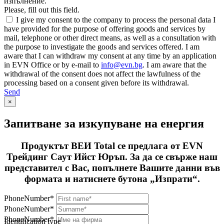
изпълнение.
Please, fill out this field.
I give my consent to the company to process the personal data I
have provided for the purpose of offering goods and services by
mail, telephone or other direct means, as well as a consultation with
the purpose to investigate the goods and services offered. I am
aware that I can withdraw my consent at any time by an application
in EVN Office or by e-mail to
info@evn.bg
. I am aware that the
withdrawal of the consent does not affect the lawfulness of the
processing based on a consent given before its withdrawal.
Send
×
Запитване за изкупуване на енергия
Продуктът ВЕИ Total се предлага от EVN
Трейдинг Саут Ийст Юръп. За да се свърже наш
представител с Вас, попълнете Вашите данни във
формата и натиснете бутона „Изпрати“.
PhoneNumber*
PhoneNumber*
PhoneNumber*
Identification type