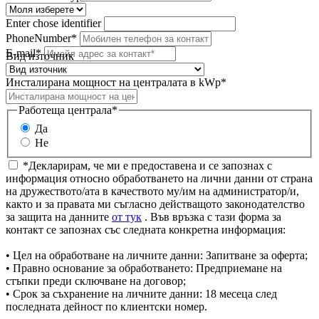
Enter chose identifier
PhoneNumber*
E-mail*
Вид източник
Инсталирана мощност на централата в kWp*
Работеща централа*
Да
Не
*Декларирам, че ми е предоставена и се запознах с
информация относно обработването на лични данни от страна
на дружеството/ата в качеството му/им на администратор/и,
както и за правата ми съгласно действащото законодателство
за защита на данните
от тук
. Във връзка с тази форма за
контакт се запознах със следната конкретна информация:
• Цел на обработване на личните данни: Запитване за оферта;
• Правно основание за обработването: Предприемане на
стъпки преди сключване на договор;
• Срок за съхранение на личните данни: 18 месеца след
последната дейност по клиентски номер.