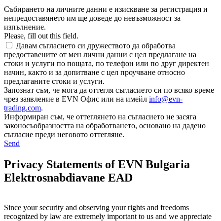
Събирането на личните данни е изискване за регистрация и
непредоставянето им ще доведе до невъзможност за
изпълнение.
Please, fill out this field.
Давам съгласието си дружеството да обработва
предоставените от мен лични данни с цел предлагане на
стоки и услуги по пощата, по телефон или по друг директен
начин, както и за допитване с цел проучване относно
предлаганите стоки и услуги.
Запознат съм, че мога да оттегля съгласието си по всяко време
чрез заявление в EVN Офис или на имейл
info@evn-
trading.com
.
Информиран съм, че оттеглянето на съгласието не засяга
законосъобразността на обработването, основано на дадено
съгласие преди неговото оттегляне.
Send
Privacy Statements of EVN Bulgaria
Elektrosnabdiavane EAD
Since your security and observing your rights and freedoms
recognized by law are extremely important to us and we appreciate