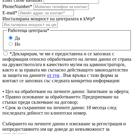
Enter chose identifier
PhoneNumber*
E-mail*
Инсталирана мощност на централата в kWp*
Работеща централа*
Да
Не
*Декларирам, че ми е предоставена и се запознах с
информация относно обработването на лични данни от страна
на дружеството/ата в качеството му/им на администратор/и,
както и за правата ми съгласно действащото законодателство
за защита на данните
от тук
. Във връзка с тази форма за
контакт се запознах със следната конкретна информация:
• Цел на обработване на личните данни: Запитване за оферта;
• Правно основание за обработването: Предприемане на
стъпки преди сключване на договор;
• Срок за съхранение на личните данни: 18 месеца след
последната дейност по клиентски номер.
Събирането на личните данни е изискване за регистрация и
непредоставянето им ще доведе до невъзможност за