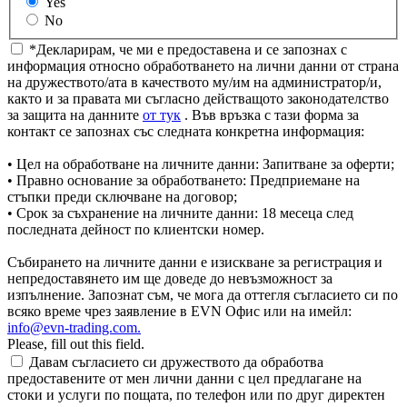
Yes
No
*Декларирам, че ми е предоставена и се запознах с
информация относно обработването на лични данни от страна
на дружеството/ата в качеството му/им на администратор/и,
както и за правата ми съгласно действащото законодателство
за защита на данните
от тук
. Във връзка с тази форма за
контакт се запознах със следната конкретна информация:
• Цел на обработване на личните данни: Запитване за оферти;
• Правно основание за обработването: Предприемане на
стъпки преди сключване на договор;
• Срок за съхранение на личните данни: 18 месеца след
последната дейност по клиентски номер.
Събирането на личните данни е изискване за регистрация и
непредоставянето им ще доведе до невъзможност за
изпълнение. Запознат съм, че мога да оттегля съгласието си по
всяко време чрез заявление в EVN Офис или на имейл:
info@evn-trading.com
.
Please, fill out this field.
Давам съгласието си дружеството да обработва
предоставените от мен лични данни с цел предлагане на
стоки и услуги по пощата, по телефон или по друг директен