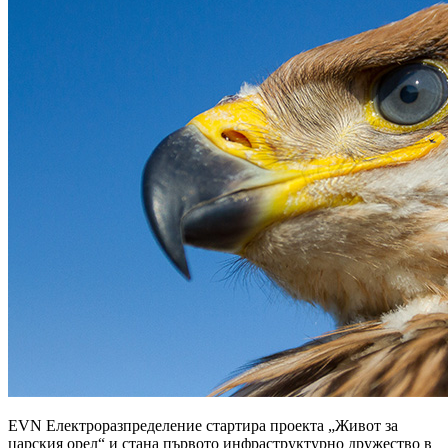
EVN Електроразпределение стартира проекта „Живот за
царския орел“ и стана първото инфраструктурно дружество в