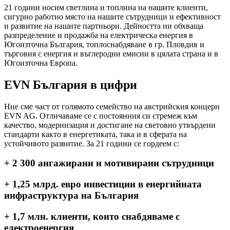
21 години носим светлина и топлина на нашите клиенти,
сигурно работно място на нашите сътрудници и ефективност
и развитие на нашите партньори. Дейността ни обхваща
разпределение и продажба на електрическа енергия в
Югоизточна България, топлоснабдяване в гр. Пловдив и
търговия с енергия и въглеродни емисии в цялата страна и в
Югоизточна Европа.
EVN България в цифри
Ние сме част от голямото семейство на австрийския концерн
EVN AG. Отличаваме се с постоянния си стремеж към
качество, модернизация и достигане на световно утвърдени
стандарти както в енергетиката, така и в сферата на
устойчивото развитие. За 21 години се гордеем с:
+ 2 300
ангажирани и мотивирани сътрудници
+ 1,25 млрд.
евро инвестиции в енергийната
инфраструктура на България
+ 1,7 млн.
клиенти, които снабдяваме с
електроенергия