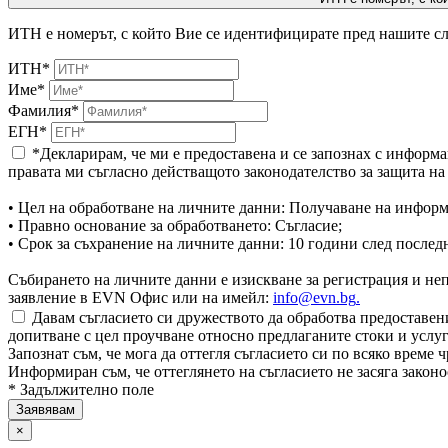
ИТН е номерът, с който Вие се идентифицирате пред нашите сл
ИТН*
Име*
Фамилия*
ЕГН*
*Декларирам, че ми е предоставена и се запознах с информа
правата ми съгласно действащото законодателство за защита н
• Цел на обработване на личните данни: Получаване на информ
• Правно основание за обработването: Съгласие;
• Срок за съхранение на личните данни: 10 години след послед
Събирането на личните данни е изискване за регистрация и непр
заявление в EVN Офис или на имейл:
info@evn.bg
.
Давам съгласието си дружеството да обработва предоставени
допитване с цел проучване относно предлаганите стоки и услуг
Запознат съм, че мога да оттегля съгласието си по всяко врем
Информиран съм, че оттеглянето на съгласието не засяга законо
* Задължително поле
×