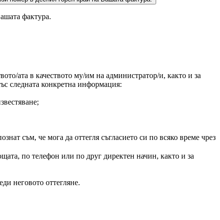
Вашата фактура.
ото/ата в качеството му/им на администратор/и, както и за
 със следната конкретна информация:
звестяване;
нат съм, че мога да оттегля съгласието си по всяко време чрез
щата, по телефон или по друг директен начин, както и за
еди неговото оттегляне.