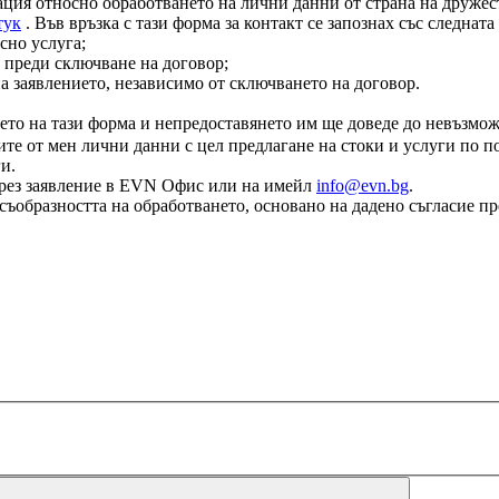
ация относно обработването на лични данни от страна на дружест
тук
. Във връзка с тази форма за контакт се запознах със следнат
сно услуга;
 преди сключване на договор;
на заявлението, независимо от сключването на договор.
ето на тази форма и непредоставянето им ще доведе до невъзмож
те от мен лични данни с цел предлагане на стоки и услуги по по
и.
е чрез заявление в EVN Офис или на имейл
info@evn.bg
.
съобразността на обработването, основано на дадено съгласие пр