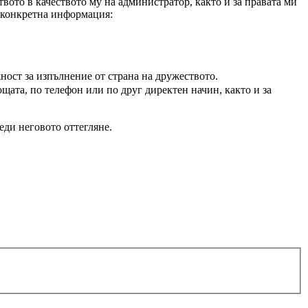
вото в качеството му на администратор, както и за правата ми
а конкретна информация:
ност за изпълнение от страна на дружеството.
щата, по телефон или по друг директен начин, както и за
еди неговото оттегляне.