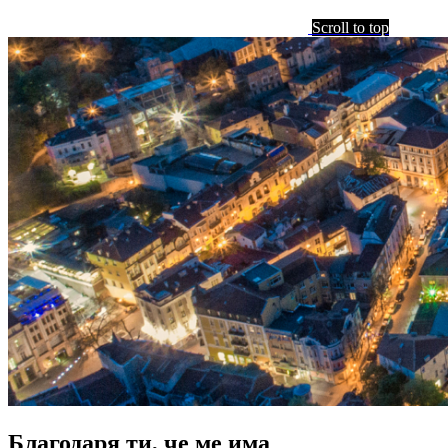
Scroll to top
Благодаря ти, че ме има