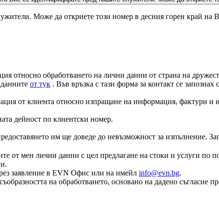
ужители. Може да откриете този номер в десния горен край на 
ция относно обработването на лични данни от страна на дружеств
а данните
от тук
. Във връзка с тази форма за контакт се запознах
ация от клиента относно изпращане на информация, фактури и и
ната дейност по клиентски номер.
едоставянето им ще доведе до невъзможност за изпълнение. Запоз
те от мен лични данни с цел предлагане на стоки и услуги по по
и.
е чрез заявление в EVN Офис или на имейл
info@evn.bg
.
съобразността на обработването, основано на дадено съгласие пр