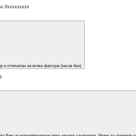
а: 0ххххххххх
р е отпечатан на всяка фактура (касов бон).
).
йто Вие се идентифицирате пред нашите служители. Може да откриете то