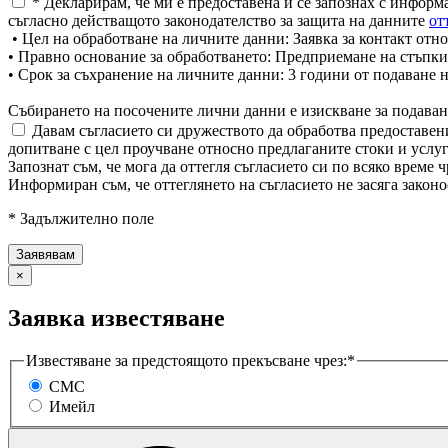
* Декларирам, че ми е предоставена и се запознах с информ
съгласно действащото законодателство за защита на данните
от
• Цел на обработване на личните данни: Заявка за контакт отно
• Правно основание за обработването: Предприемане на стъпки
• Срок за съхранение на личните данни: 3 години от подаване 
Събирането на посочените лични данни е изискване за подаван
Давам съгласието си дружеството да обработва предоставени
допитване с цел проучване относно предлаганите стоки и услуг
Запознат съм, че мога да оттегля съгласието си по всяко врем
Информиран съм, че оттеглянето на съгласието не засяга законо
* Задължително поле
×
Заявка известяване
Известяване за предстоящото прекъсване чрез:*
СМС
Имейл