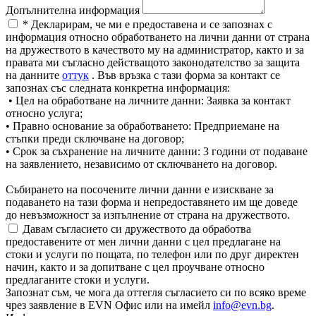
Допълнителна информация
* Декларирам, че ми е предоставена и се запознах с
информация относно обработването на лични данни от страна
на дружеството в качеството му на администратор, както и за
правата ми съгласно действащото законодателство за защита
на данните
оттук
. Във връзка с тази форма за контакт се
запознах със следната конкретна информация:
• Цел на обработване на личните данни: Заявка за контакт
относно услуга;
• Правно основание за обработването: Предприемане на
стъпки преди сключване на договор;
• Срок за съхранение на личните данни: 3 години от подаване
на заявлението, независимо от сключването на договор.
Събирането на посочените лични данни е изискване за
подаването на тази форма и непредоставянето им ще доведе
до невъзможност за изпълнение от страна на дружеството.
Давам съгласието си дружеството да обработва
предоставените от мен лични данни с цел предлагане на
стоки и услуги по пощата, по телефон или по друг директен
начин, както и за допитване с цел проучване относно
предлаганите стоки и услуги.
Запознат съм, че мога да оттегля съгласието си по всяко време
чрез заявление в EVN Офис или на имейл
info@evn.bg
.