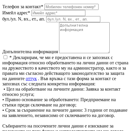
Телефон за контакт*
Имейл адрес*
бул./ул. N, вх., ет., ап.
Допълнителна информация
* Декларирам, че ми е предоставена и се запознах с
информация относно обработването на лични данни от страна
на дружеството в качеството му на администратор, както и за
правата ми съгласно действащото законодателство за защита
на данните
оттук
. Във връзка с тази форма за контакт се
запознах със следната конкретна информация:
• Цел на обработване на личните данни: Заявка за контакт
относно услуга;
• Правно основание за обработването: Предприемане на
стъпки преди сключване на договор;
• Срок за съхранение на личните данни: 3 години от подаване
на заявлението, независимо от сключването на договор.
Събирането на посочените лични данни е изискване за