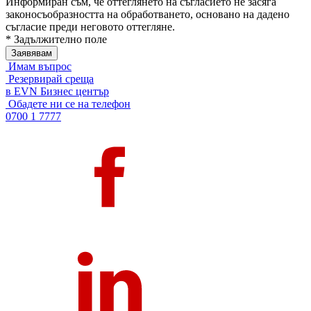
Информиран съм, че оттеглянето на съгласието не засяга
законосъобразността на обработването, основано на дадено
съгласие преди неговото оттегляне.
* Задължително поле
Имам въпрос
Резервирай среща
в EVN Бизнес център
Обадете ни се на телефон
0700 1 7777