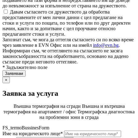
подаването на тази форма и непредоставянето им ще доведе
до невъзможност за изпълнение от страна на дружеството.
Давам съгласието си дружеството да обработва
предоставените от мен лични данни с цел предлагане на
стоки и услуги по пощата, по телефон или по друг директен
начин, както и за допитване с цел проучване относно
предлаганите стоки и услуги.
Запознат съм, че мога да оттегля съгласието си по всяко време
чрез заявление в EVN Офис или на имейл
info@evn.bg
.
Информиран съм, че оттеглянето на съгласието не засяга
законосъобразността на обработването, основано на дадено
съгласие преди неговото оттегляне.
* Задължително поле
×
Заявка за услуга
Външна термография на сгради
Външна и вътрешна
термография на апартамент / офис
Термографска диагностика
на проблемни зони в сграда
FS_termoBussinesForm
Име на юридическото лице*