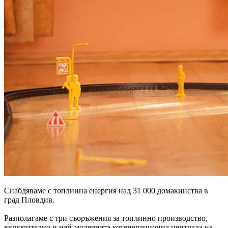
Снабдяваме с топлинна енергия над 31 000 домакинства в
град Пловдив.
Разполагаме с три съоръжения за топлинно производство,
включително и най-модерната когенерационна централа на