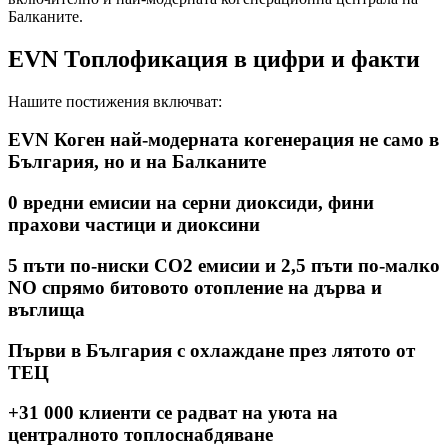
Балканите.
EVN Топлофикация в цифри и факти
Нашите постижения включват:
EVN Коген
най-модерната когенерация не само в
България, но и на Балканите
0
вредни емисии на серни диоксиди, фини
прахови частици и диоксини
5 пъти
по-ниски CO2 емисии и 2,5 пъти по-малко
NO спрямо битовото отопление на дърва и
въглища
Първи
в България с охлаждане през лятото от
ТЕЦ
+31 000
клиенти се радват на уюта на
централното топлоснабдяване