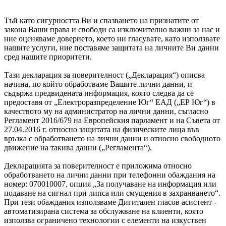
Тъй като сигурността Ви и спазването на признатите от
закона Ваши права и свободи са изключително важни за нас и
ние оценяваме доверието, което ни гласувате, като използвате
нашите услуги, ние поставяме защитата на личните Ви данни
сред нашите приоритети.
Тази декларация за поверителност („Декларация“) описва
начина, по който обработваме Вашите лични данни, и
съдържа предвидената информация, която следва да се
предоставя от „Електроразпределение Юг“ ЕАД („ЕР Юг“) в
качеството му на администратор на лични данни, съгласно
Регламент 2016/679 на Европейския парламент и на Съвета от
27.04.2016 г. относно защитата на физическите лица във
връзка с обработването на лични данни и относно свободното
движение на такива данни („Регламента“).
Декларацията за поверителност е приложима относно
обработването на лични данни при телефонни обаждания на
номер: 070010007, опция „За получаване на информация или
подаване на сигнал при липса или смущения в захранването“.
При тези обаждания използваме Дигитален гласов асистент -
автоматизирана система за обслужване на клиенти, която
използва ограничено технологии с елементи на изкуствен