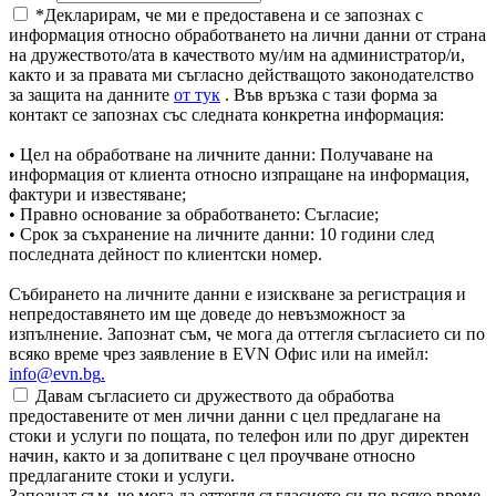
*Декларирам, че ми е предоставена и се запознах с
информация относно обработването на лични данни от страна
на дружеството/ата в качеството му/им на администратор/и,
както и за правата ми съгласно действащото законодателство
за защита на данните
от тук
. Във връзка с тази форма за
контакт се запознах със следната конкретна информация:
• Цел на обработване на личните данни: Получаване на
информация от клиента относно изпращане на информация,
фактури и известяване;
• Правно основание за обработването: Съгласие;
• Срок за съхранение на личните данни: 10 години след
последната дейност по клиентски номер.
Събирането на личните данни е изискване за регистрация и
непредоставянето им ще доведе до невъзможност за
изпълнение. Запознат съм, че мога да оттегля съгласието си по
всяко време чрез заявление в EVN Офис или на имейл:
info@evn.bg
.
Давам съгласието си дружеството да обработва
предоставените от мен лични данни с цел предлагане на
стоки и услуги по пощата, по телефон или по друг директен
начин, както и за допитване с цел проучване относно
предлаганите стоки и услуги.
Запознат съм, че мога да оттегля съгласието си по всяко време