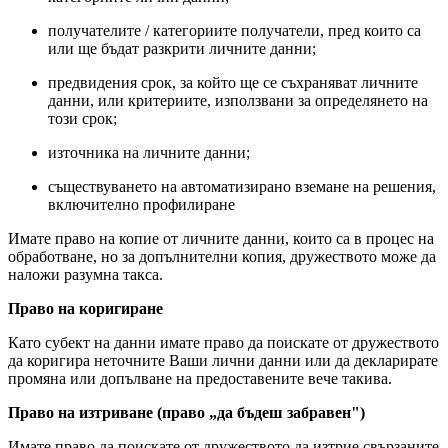
получателите / категориите получатели, пред които са
или ще бъдат разкрити личните данни;
предвидения срок, за който ще се съхраняват личните
данни, или критериите, използвани за определянето на
този срок;
източника на личните данни;
съществуването на автоматизирано вземане на решения,
включително профилиране
Имате право на копие от личните данни, които са в процес на
обработване, но за допълнителни копия, дружеството може да
наложи разумна такса.
Право на коригиране
Като субект на данни имате право да поискате от дружеството
да коригира неточните Ваши лични данни или да декларирате
промяна или допълване на предоставените вече такива.
Право на изтриване (право „да бъдеш забравен")
Имате право да поискате от дружеството да изтрие свързаните