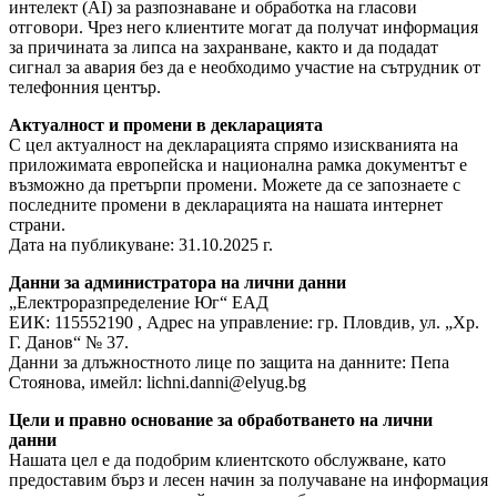
интелект (AI) за разпознаване и обработка на гласови
отговори. Чрез него клиентите могат да получат информация
за причината за липса на захранване, както и да подадат
сигнал за авария без да е необходимо участие на сътрудник от
телефонния център.
Актуалност и промени в декларацията
С цел актуалност на декларацията спрямо изискванията на
приложимата европейска и национална рамка документът е
възможно да претърпи промени. Можете да се запознаете с
последните промени в декларацията на нашата интернет
страни.
Дата на публикуване: 31.10.2025 г.
Данни за администратора на лични данни
„Електроразпределение Юг“ ЕАД
ЕИК: 115552190 , Адрес на управление: гр. Пловдив, ул. „Хр.
Г. Данов“ № 37.
Данни за длъжностното лице по защита на данните: Пепа
Стоянова, имейл:
lichni.danni@elyug.bg
Цели и правно основание за обработването на лични
данни
Нашата цел е да подобрим клиентското обслужване, като
предоставим бърз и лесен начин за получаване на информация