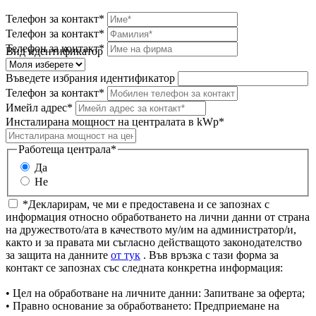
Телефон за контакт*
Телефон за контакт*
Телефон за контакт*
Вид идентификатор
Въведете избрания идентификатор
Телефон за контакт*
Имейл адрес*
Инсталирана мощност на централата в kWp*
Работеща централа*
Да
Не
*Декларирам, че ми е предоставена и се запознах с
информация относно обработването на лични данни от страна
на дружеството/ата в качеството му/им на администратор/и,
както и за правата ми съгласно действащото законодателство
за защита на данните
от тук
. Във връзка с тази форма за
контакт се запознах със следната конкретна информация:
• Цел на обработване на личните данни: Запитване за оферта;
• Правно основание за обработването: Предприемане на