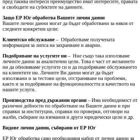
пред такива интереси преимущество имат интересите, правата
и свободите на субектите на данните.
Защо ЕР Юг обработва Вашите лични данни
Вашите лични данни могат да бъдат обработвани за някоя от
следните конкретни цели:
Клиентско обслужване
– Обработваме получената
информация за липса на захранване и аварии.
Подобряване на услугите ни
– Ние също така използваме
личните данни за аналитични цели. Това е част от желанието
ни да обновяваме услугите си и да подобряваме обслужването
на клиентите ни. Личните Ви данни могат да бъдат
използвани и за тестови цели, отстраняване на проблеми,
както и за подобряване на функционалността и качеството на
нашите услуги.
Производства пред държавни органи
– Има необходимост от
различни дейности по обработване на Вашите данни и при
справки за институции, справки по проверки, отговори на
жалби, събиране на вземания и други юридически цели и др.
Видове лични данни, събирани от ЕР Юг
ЕР Юг обработва само необходимия набор от лични данни за