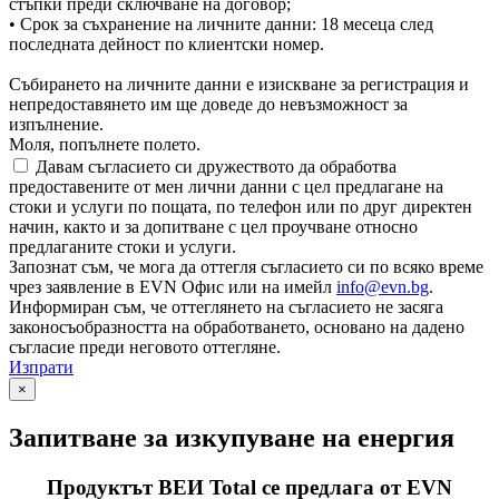
стъпки преди сключване на договор;
• Срок за съхранение на личните данни: 18 месеца след
последната дейност по клиентски номер.
Събирането на личните данни е изискване за регистрация и
непредоставянето им ще доведе до невъзможност за
изпълнение.
Моля, попълнете полето.
Давам съгласието си дружеството да обработва
предоставените от мен лични данни с цел предлагане на
стоки и услуги по пощата, по телефон или по друг директен
начин, както и за допитване с цел проучване относно
предлаганите стоки и услуги.
Запознат съм, че мога да оттегля съгласието си по всяко време
чрез заявление в EVN Офис или на имейл
info@evn.bg
.
Информиран съм, че оттеглянето на съгласието не засяга
законосъобразността на обработването, основано на дадено
съгласие преди неговото оттегляне.
Изпрати
×
Запитване за изкупуване на енергия
Продуктът ВЕИ Total се предлага от EVN