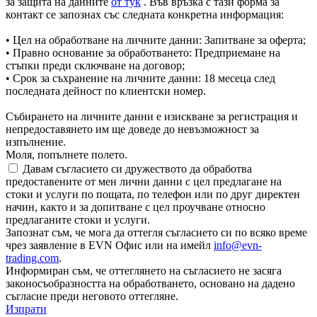
за защита на данните
от тук
. Във връзка с тази форма за
контакт се запознах със следната конкретна информация:
• Цел на обработване на личните данни: Запитване за оферта;
• Правно основание за обработването: Предприемане на
стъпки преди сключване на договор;
• Срок за съхранение на личните данни: 18 месеца след
последната дейност по клиентски номер.
Събирането на личните данни е изискване за регистрация и
непредоставянето им ще доведе до невъзможност за
изпълнение.
Моля, попълнете полето.
Давам съгласието си дружеството да обработва
предоставените от мен лични данни с цел предлагане на
стоки и услуги по пощата, по телефон или по друг директен
начин, както и за допитване с цел проучване относно
предлаганите стоки и услуги.
Запознат съм, че мога да оттегля съгласието си по всяко време
чрез заявление в EVN Офис или на имейл
info@evn-
trading.com
.
Информиран съм, че оттеглянето на съгласието не засяга
законосъобразността на обработването, основано на дадено
съгласие преди неговото оттегляне.
Изпрати