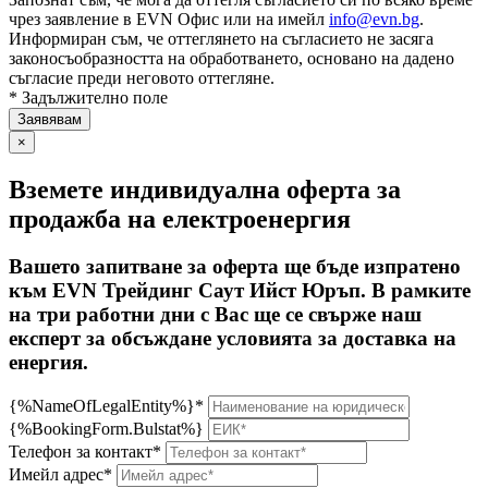
чрез заявление в EVN Офис или на имейл
info@evn.bg
.
Информиран съм, че оттеглянето на съгласието не засяга
законосъобразността на обработването, основано на дадено
съгласие преди неговото оттегляне.
* Задължително поле
×
Вземете индивидуална оферта за
продажба на електроенергия
Вашето запитване за оферта ще бъде изпратено
към EVN Трейдинг Саут Ийст Юръп. В рамките
на три работни дни с Вас ще се свърже наш
експерт за обсъждане условията за доставка на
енергия.
{%NameOfLegalEntity%}*
{%BookingForm.Bulstat%}
Телефон за контакт*
Имейл адрес*