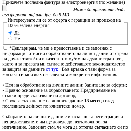
Прикачете последна фактура за електроенергия (по желание)
Може да прикачите файл
във формат .pdf или .jpg. до 5 MB
Интересувате ли се от оферта с гаранции за произход на
100% зелена енергия
Да
Не
*Декларирам, че ми е предоставена и се запознах с
информация относно обработването на лични данни от страна
на дружеството/ата в качеството му/им на администратор/и,
както и за правата ми съгласно действащото законодателство
за защита на данните
от тук
. Във връзка с тази форма за
контакт се запознах със следната конкретна информация:
• Цел на обработване на личните данни: Запитване за оферти;
• Правно основание за обработването: Предприемане на
стъпки преди сключване на договор;
• Срок за съхранение на личните данни: 18 месеца след
последната дейност по клиентски номер.
Събирането на личните данни е изискване за регистрация и
непредоставянето им ще доведе до невъзможност за
изпълнение. Запознат съм, че мога да оттегля съгласието си по