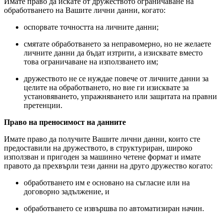
Имате право да искате от дружеството ограничаване на
обработването на Вашите лични данни, когато:
оспорвате точността на личните данни;
смятате обработването за неправомерно, но не желаете
личните данни да бъдат изтрити, а изисквате вместо
това ограничаване на използването им;
дружеството не се нуждае повече от личните данни за
целите на обработването, но вие ги изисквате за
установяването, упражняването или защитата на правни
претенции.
Право на преносимост на данните
Имате право да получите Вашите лични данни, които сте
предоставили на дружеството, в структуриран, широко
използван и пригоден за машинно четене формат и имате
правото да прехвърли тези данни на друго дружество когато:
обработването им е основано на съгласие или на
договорно задължение, и
обработването се извършва по автоматизиран начин.