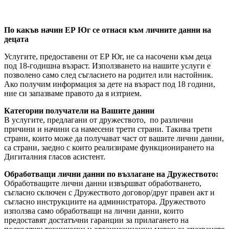
По какъв начин ЕР Юг се отнася към личните данни на
децата
Услугите, предоставени от ЕР Юг, не са насочени към деца
под 18-годишна възраст. Използването на нашите услуги е
позволено само след съгласието на родител или настойник.
Ако получим информация за дете на възраст под 18 години,
ние си запазваме правото да я изтрием.
Категории получатели на Вашите данни
В услугите, предлагани от дружеството, по различни
причини и начини са намесени трети страни. Такива трети
страни, които може да получават част от вашите лични данни,
са страни, заедно с които реализираме функционирането на
Дигиталния гласов асистент.
Обработващи лични данни по възлагане на Дружеството:
Обработващите лични данни извършват обработването,
съгласно сключен с Дружеството договор/друг правен акт и
съгласно инструкциите на администратора. Дружеството
използва само обработващи на лични данни, които
предоставят достатъчни гаранции за прилагането на