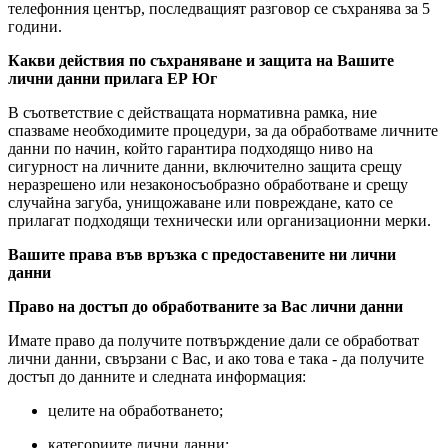
телефонния център, последващият разговор се съхранява за 5
години.
Какви действия по съхраняване и защита на Вашите
лични данни прилага ЕР Юг
В съответствие с действащата нормативна рамка, ние
спазваме необходимите процедури, за да обработваме личните
данни по начин, който гарантира подходящо ниво на
сигурност на личните данни, включително защита срещу
неразрешено или незаконосъобразно обработване и срещу
случайна загуба, унищожаване или повреждане, като се
прилагат подходящи технически или организационни мерки.
Вашите права във връзка с предоставените ни лични
данни
Право на достъп до обработваните за Вас лични данни
Имате право да получите потвърждение дали се обработват
лични данни, свързани с Вас, и ако това е така - да получите
достъп до данните и следната информация:
целите на обработването;
категориите лични данни;