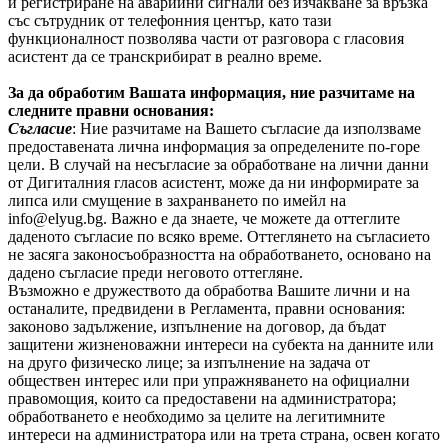
и регистриране на аварийни сигнали без изчакване за връзка
със сътрудник от телефонния център, като тази
функционалност позволява части от разговора с гласовия
асистент да се транскрибират в реално време.
За да обработим Вашата информация, ние разчитаме на
следните правни основания:
Съгласие
: Ние разчитаме на Вашето съгласие да използваме
предоставената лична информация за определените по-горе
цели. В случай на несъгласие за обработване на лични данни
от Дигиталния гласов асистент, може да ни информирате за
липса или смущение в захранването по имейл на
info@elyug.bg
. Важно е да знаете, че можете да оттеглите
даденото съгласие по всяко време. Оттеглянето на съгласието
не засяга законосъобразността на обработването, основано на
дадено съгласие преди неговото оттегляне.
Възможно е дружеството да обработва Вашите лични и на
останалите, предвидени в Регламента, правни основания:
законово задължение, изпълнение на договор, да бъдат
защитени жизненоважни интереси на субекта на данните или
на друго физическо лице; за изпълнение на задача от
обществен интерес или при упражняването на официални
правомощия, които са предоставени на администратора;
обработването е необходимо за целите на легитимните
интереси на администратора или на трета страна, освен когато