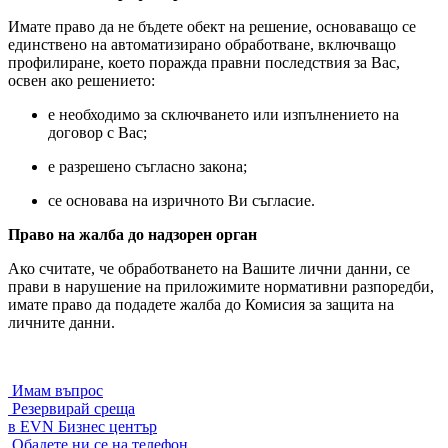
Имате право да не бъдете обект на решение, основаващо се
единствено на автоматизирано обработване, включващо
профилиране, което поражда правни последствия за Вас,
освен ако решението:
е необходимо за сключването или изпълнението на
договор с Вас;
е разрешено съгласно закона;
се основава на изричното Ви съгласие.
Право на жалба до надзорен орган
Ако считате, че обработването на Вашите лични данни, се
прави в нарушение на приложимите нормативни разпоредби,
имате право да подадете жалба до Комисия за защита на
личните данни.
Имам въпрос
Резервирай среща
в EVN Бизнес център
Обадете ни се на телефон