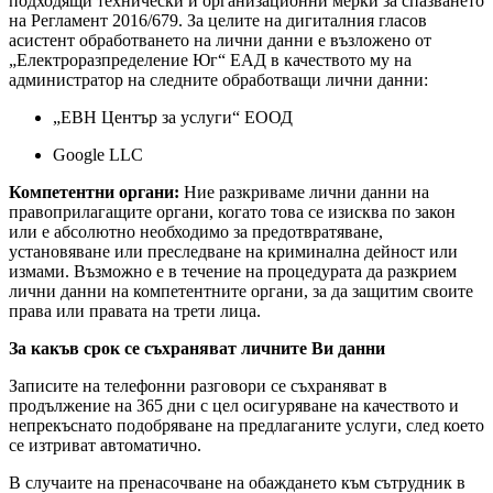
подходящи технически и организационни мерки за спазването
на Регламент 2016/679. За целите на дигиталния гласов
асистент обработването на лични данни е възложено от
„Електроразпределение Юг“ ЕАД в качеството му на
администратор на следните обработващи лични данни:
„ЕВН Център за услуги“ ЕООД
Google LLC
Компетентни органи:
Ние разкриваме лични данни на
правоприлагащите органи, когато това се изисква по закон
или е абсолютно необходимо за предотвратяване,
установяване или преследване на криминална дейност или
измами. Възможно е в течение на процедурата да разкрием
лични данни на компетентните органи, за да защитим своите
права или правата на трети лица.
За какъв срок се съхраняват личните Ви данни
Записите на телефонни разговори се съхраняват в
продължение на 365 дни с цел осигуряване на качеството и
непрекъснато подобряване на предлаганите услуги, след което
се изтриват автоматично.
В случаите на пренасочване на обаждането към сътрудник в