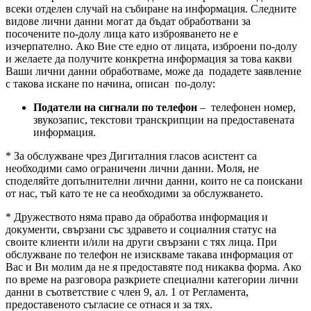
всеки отделен случай на събиране на информация. Следните
видове лични данни могат да бъдат обработвани за
посочените по-долу лица като изброяването не е
изчерпателно. Ако Вие сте едно от лицата, изброени по-долу
и желаете да получите конкретна информация за това какви
Ваши лични данни обработваме, може да подадете заявление
с такова искане по начина, описан по-долу:
Податели на сигнали по телефон
– телефонен номер,
звукозапис, текстови транскрипции на предоставената
информация.
* За обслужване чрез Дигиталния гласов асистент са
необходими само ограничени лични данни. Моля, не
споделяйте допълнителни лични данни, които не са поискани
от нас, тъй като те не са необходими за обслужването.
* Дружеството няма право да обработва информация и
документи, свързани със здравето и социалния статус на
своите клиенти и/или на други свързани с тях лица. При
обслужване по телефон не изискваме такава информация от
Вас и Ви молим да не я предоставяте под никаква форма. Ако
по време на разговора разкриете специални категории лични
данни в съответствие с член 9, ал. 1 от Регламента,
предоставеното съгласие се отнася и за тях.