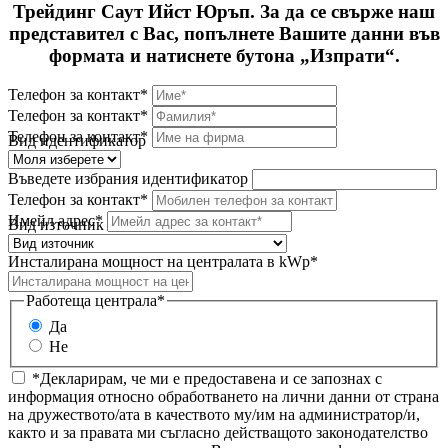
Трейдинг Саут Ийст Юръп. За да се свърже наш
представител с Вас, попълнете Вашите данни във
формата и натиснете бутона „Изпрати“.
Телефон за контакт*
Телефон за контакт*
Телефон за контакт*
Вид идентификатор
Въведете избрания идентификатор
Телефон за контакт*
Имейл адрес*
Вид източник
Инсталирана мощност на централата в kWp*
Работеща централа*
Да
Не
*Декларирам, че ми е предоставена и се запознах с
информация относно обработването на лични данни от страна
на дружеството/ата в качеството му/им на администратор/и,
както и за правата ми съгласно действащото законодателство