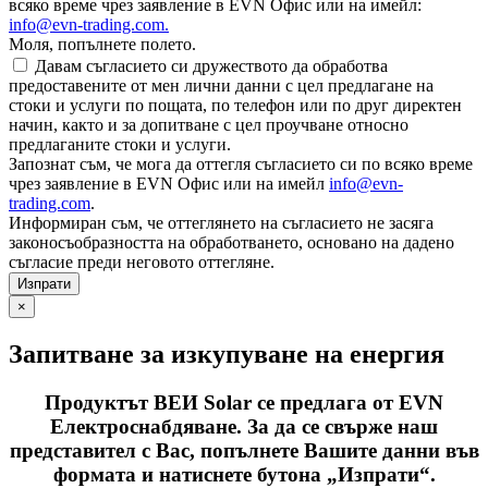
всяко време чрез заявление в EVN Офис или на имейл:
info@evn-trading.com
.
Моля, попълнете полето.
Давам съгласието си дружеството да обработва
предоставените от мен лични данни с цел предлагане на
стоки и услуги по пощата, по телефон или по друг директен
начин, както и за допитване с цел проучване относно
предлаганите стоки и услуги.
Запознат съм, че мога да оттегля съгласието си по всяко време
чрез заявление в EVN Офис или на имейл
info@evn-
trading.com
.
Информиран съм, че оттеглянето на съгласието не засяга
законосъобразността на обработването, основано на дадено
съгласие преди неговото оттегляне.
×
Запитване за изкупуване на енергия
Продуктът ВЕИ Solar се предлага от EVN
Електроснабдяване. За да се свърже наш
представител с Вас, попълнете Вашите данни във
формата и натиснете бутона „Изпрати“.