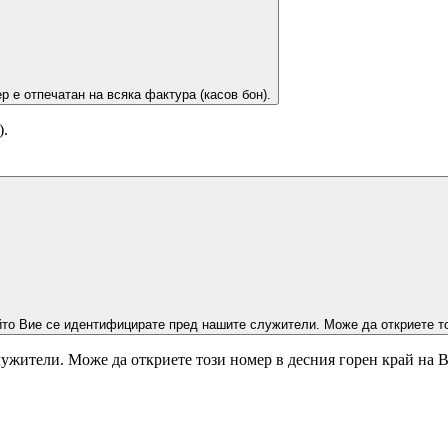
р е отпечатан на всяка фактура (касов бон).
).
йто Вие се идентифицирате пред нашите служители. Може да откриете то
ужители. Може да откриете този номер в десния горен край на 