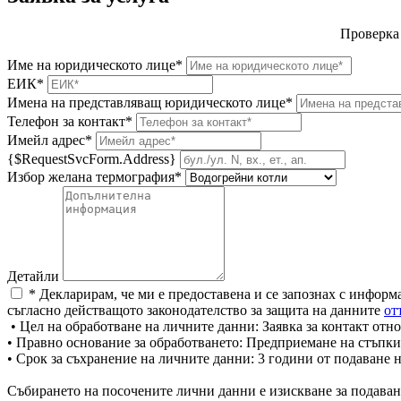
Проверка
Име на юридическото лице*
ЕИК*
Имена на представляващ юридическото лице*
Телефон за контакт*
Имейл адрес*
{$RequestSvcForm.Address}
Избор желана термография*
Детайли
* Декларирам, че ми е предоставена и се запознах с информ
съгласно действащото законодателство за защита на данните
от
• Цел на обработване на личните данни: Заявка за контакт отно
• Правно основание за обработването: Предприемане на стъпки
• Срок за съхранение на личните данни: 3 години от подаване 
Събирането на посочените лични данни е изискване за подаван