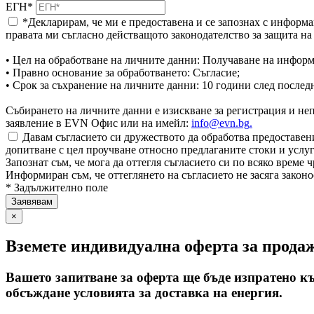
ЕГН*
*Декларирам, че ми е предоставена и се запознах с информа
правата ми съгласно действащото законодателство за защита н
• Цел на обработване на личните данни: Получаване на информ
• Правно основание за обработването: Съгласие;
• Срок за съхранение на личните данни: 10 години след послед
Събирането на личните данни е изискване за регистрация и непр
заявление в EVN Офис или на имейл:
info@evn.bg
.
Давам съгласието си дружеството да обработва предоставени
допитване с цел проучване относно предлаганите стоки и услуг
Запознат съм, че мога да оттегля съгласието си по всяко врем
Информиран съм, че оттеглянето на съгласието не засяга законо
* Задължително поле
×
Вземете индивидуална оферта за прода
Вашето запитване за оферта ще бъде изпратено к
обсъждане условията за доставка на енергия.