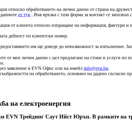
ция относно обработването на лични данни от страна на дружеств
а данните
от тук
. Във връзка с тази форма за контакт се запознах
ация от клиента относно изпращане на информация, фактури и и
ната дейност по клиентски номер.
едоставянето им ще доведе до невъзможност за изпълнение. Запоз
те от мен лични данни с цел предлагане на стоки и услуги по по
и.
е чрез заявление в EVN Офис или на имейл
info@evn.bg
.
съобразността на обработването, основано на дадено съгласие пр
жба на електроенергия
ъм EVN Трейдинг Саут Ийст Юръп. В рамките на три