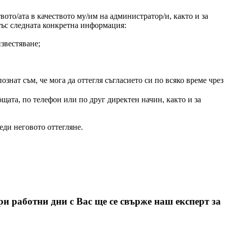
ото/ата в качеството му/им на администратор/и, както и за
 със следната конкретна информация:
звестяване;
нат съм, че мога да оттегля съгласието си по всяко време чрез
щата, по телефон или по друг директен начин, както и за
еди неговото оттегляне.
 работни дни с Вас ще се свърже наш експерт за