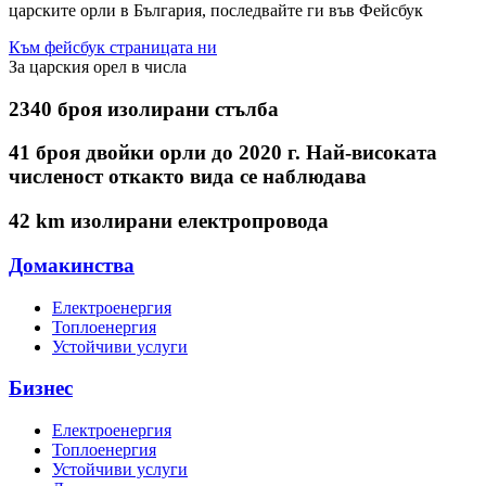
царските орли в България, последвайте ги във Фейсбук
Към фейсбук страницата ни
За царския орел в числа
2340 броя
изолирани стълба
41 броя
двойки орли до 2020 г. Най-високата
численост откакто вида се наблюдава
42 km
изолирани електропровода
Домакинства
Електроенергия
Топлоенергия
Устойчиви услуги
Бизнес
Електроенергия
Топлоенергия
Устойчиви услуги