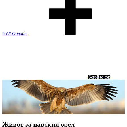
EVN Онлайн
Scroll to top
Живот за царския орел