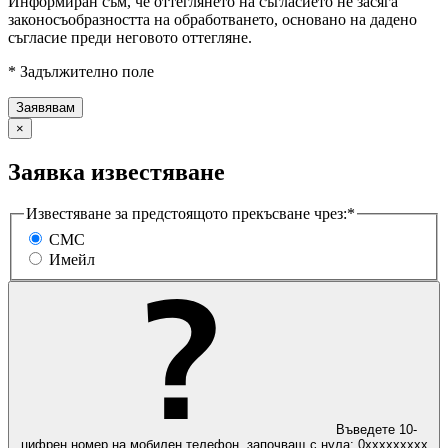
Информиран съм, че оттеглянето на съгласието не засяга
законосъобразността на обработването, основано на дадено
съгласие преди неговото оттегляне.
* Задължително поле
×
Заявка известяване
Известяване за предстоящото прекъсване чрез:*
СМС
Имейл
Въведете 10-
цифрен номер на мобилен телефон, започващ с нула: 0ххххххххх