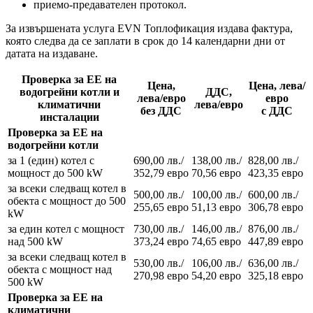
приемо-предавателен протокол.
За извършената услуга EVN Топлофикация издава фактура,
която следва да се заплати в срок до 14 календарни дни от
датата на издаване.
Проверка за ЕЕ на
Цена,
Цена, лева/
водогрейни
котли
и
ДДС,
лeва/евро
евро
климатични
лева/евро
без ДДС
с ДДС
инсталации
Проверка за ЕЕ на
водогрейни котли
за 1 (един) котел с
690,00 лв./
138,00 лв./
828,00 лв./
мощност до 500 kW
352,79 евро
70,56 евро
423,35 евро
за всеки следващ котел в
500,00 лв./
100,00 лв./
600,00 лв./
обекта с мощност до 500
255,65 евро
51,13 евро
306,78 евро
kW
за един котел с мощност
730,00 лв./
146,00 лв./
876,00 лв./
над 500 kW
373,24 евро
74,65 евро
447,89 евро
за всеки следващ котел в
530,00 лв./
106,00 лв./
636,00 лв./
обекта с мощност над
270,98 евро
54,20 евро
325,18 евро
500 kW
Проверка за ЕЕ на
климатични