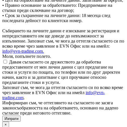
• Цел на обработване на личните данни: Запитване за оферти;
• Правно основание за обработването: Предприемане на
стъпки преди сключване на договор;
• Срок за съхранение на личните данни: 18 месеца след
последната дейност по клиентски номер.
Събирането на личните данни е изискване за регистрация и
непредоставянето им ще доведе до невъзможност за
изпълнение. Запознат съм, че мога да оттегля съгласието си по
всяко време чрез заявление в EVN Офис или на имейл:
info@evn-trading.com
.
Моля, попълнете полето.
Давам съгласието си дружеството да обработва
предоставените от мен лични данни с цел предлагане на
стоки и услуги по пощата, по телефон или по друг директен
начин, както и за допитване с цел проучване относно
предлаганите стоки и услуги.
Запознат съм, че мога да оттегля съгласието си по всяко време
чрез заявление в EVN Офис или на имейл
info@evn-
trading.com
.
Информиран съм, че оттеглянето на съгласието не засяга
законосъобразността на обработването, основано на дадено
съгласие преди неговото оттегляне.
×