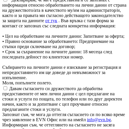
информация относно обработването на лични данни от страна
на дружеството/ата в качеството му/им на администратор/и,
както и за правата ми съгласно действащото законодателство
за защита на данните
от тук
. Във връзка с тази форма за
контакт се запознах със следната конкретна информация:
• Цел на обработване на личните данни: Запитване за оферта;
• Правно основание за обработването: Предприемане на
стъпки преди сключване на договор;
• Срок за съхранение на личните данни: 18 месеца след
последната дейност по клиентски номер.
Събирането на личните данни е изискване за регистрация и
непредоставянето им ще доведе до невъзможност за
изпълнение.
Моля, попълнете полето.
Давам съгласието си дружеството да обработва
предоставените от мен лични данни с цел предлагане на
стоки и услуги по пощата, по телефон или по друг директен
начин, както и за допитване с цел проучване относно
предлаганите стоки и услуги.
Запознат съм, че мога да оттегля съгласието си по всяко време
чрез заявление в EVN Офис или на имейл
info@evn.bg
.
Информиран съм, че оттеглянето на съгласието не засяга