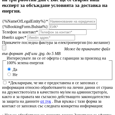
експерт за обсъждане условията за доставка на
енергия.
{%NameOfLegalEntity%}*
{%BookingForm.Bulstat%}
Телефон за контакт*
Имейл адрес*
Прикачете последна фактура за електроенергия (по желание)
Може да прикачите файл
във формат .pdf или .jpg. до 5 MB
Интересувате ли се от оферта с гаранции за произход на
100% зелена енергия
Да
Не
*Декларирам, че ми е предоставена и се запознах с
информация относно обработването на лични данни от страна
на дружеството/ата в качеството му/им на администратор/и,
както и за правата ми съгласно действащото законодателство
за защита на данните
от тук
. Във връзка с тази форма за
контакт се запознах със следната конкретна информация: