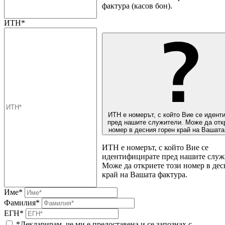
фактура (касов бон).
ИТН*
ИТН е номерът, с който Вие се идент
пред нашите служители. Може да отк
номер в десния горен край на Вашата
ИТН е номерът, с който Вие се
идентифицирате пред нашите служ
Може да откриете този номер в дес
край на Вашата фактура.
Име*
Фамилия*
ЕГН*
*Декларирам, че ми е предоставена и се запознах с