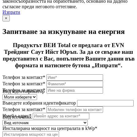
законосъобразността на обработването, основано на дадено
съгласие преди неговото оттегляне.
Изпрати
×
Запитване за изкупуване на енергия
Продуктът ВЕИ Total се предлага от EVN
Трейдинг Саут Ийст Юръп. За да се свърже наш
представител с Вас, попълнете Вашите данни във
формата и натиснете бутона „Изпрати“.
Телефон за контакт*
Телефон за контакт*
Телефон за контакт*
Вид идентификатор
Въведете избрания идентификатор
Телефон за контакт*
Имейл адрес*
Вид източник
Инсталирана мощност на централата в kWp*