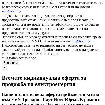
изпълнение. Запознат съм, че мога да оттегля съгласието си по
всяко време чрез заявление в EVN Офис или на имейл:
info@evn.bg
.
Давам съгласието си дружеството да обработва
предоставените от мен лични данни с цел предлагане на
стоки и услуги по пощата, по телефон или по друг директен
начин, както и за допитване с цел проучване относно
предлаганите стоки и услуги.
Запознат съм, че мога да оттегля съгласието си по всяко време
чрез заявление в EVN Офис или на имейл
info@evn.bg
.
Информиран съм, че оттеглянето на съгласието не засяга
законосъобразността на обработването, основано на дадено
съгласие преди неговото оттегляне.
* Задължително поле
×
Вземете индивидуална оферта за
продажба на електроенергия
Вашето запитване за оферта ще бъде изпратено
към EVN Трейдинг Саут Ийст Юръп. В рамките
на три работни дни с Вас ще се свърже наш