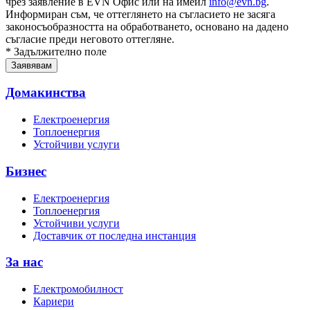
чрез заявление в EVN Офис или на имейл
info@evn.bg
.
Информиран съм, че оттеглянето на съгласието не засяга
законосъобразността на обработването, основано на дадено
съгласие преди неговото оттегляне.
* Задължително поле
Домакинства
Електроенергия
Топлоенергия
Устойчиви услуги
Бизнес
Електроенергия
Топлоенергия
Устойчиви услуги
Доставчик от последна инстанция
За нас
Електромобилност
Кариери