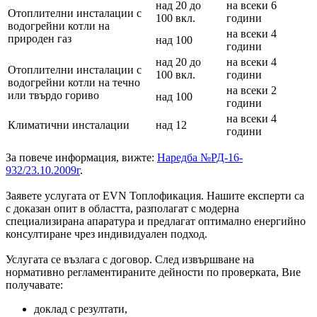
над 20 до
на всеки 6
Отоплителни инсталации с
100 вкл.
години
водогрейни котли на
на всеки 4
природен газ
над 100
години
над 20 до
на всеки 4
Отоплителни инсталации с
100 вкл.
години
водогрейни котли на течно
на всеки 2
или твърдо гориво
над 100
години
на всеки 4
Климатични инсталации
над 12
години
За повече информация, вижте:
Наредба №РД-16-
932/23.10.2009г
.
Заявете услугата от EVN Топлофикация. Нашите експерти са
с доказан опит в областта, разполагат с модерна
специализирана апаратура и предлагат оптимално енергийно
консултиране чрез индивидуален подход.
Услугата се възлага с договор. След извършване на
нормативно регламентираните дейности по проверката, Вие
получавате:
доклад с резултати,