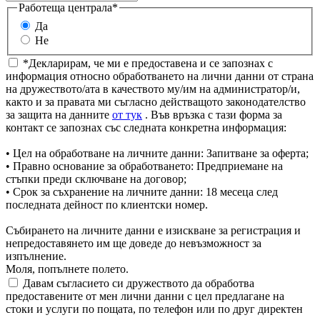
Работеща централа*
Да
Не
*Декларирам, че ми е предоставена и се запознах с
информация относно обработването на лични данни от страна
на дружеството/ата в качеството му/им на администратор/и,
както и за правата ми съгласно действащото законодателство
за защита на данните
от тук
. Във връзка с тази форма за
контакт се запознах със следната конкретна информация:
• Цел на обработване на личните данни: Запитване за оферта;
• Правно основание за обработването: Предприемане на
стъпки преди сключване на договор;
• Срок за съхранение на личните данни: 18 месеца след
последната дейност по клиентски номер.
Събирането на личните данни е изискване за регистрация и
непредоставянето им ще доведе до невъзможност за
изпълнение.
Моля, попълнете полето.
Давам съгласието си дружеството да обработва
предоставените от мен лични данни с цел предлагане на
стоки и услуги по пощата, по телефон или по друг директен