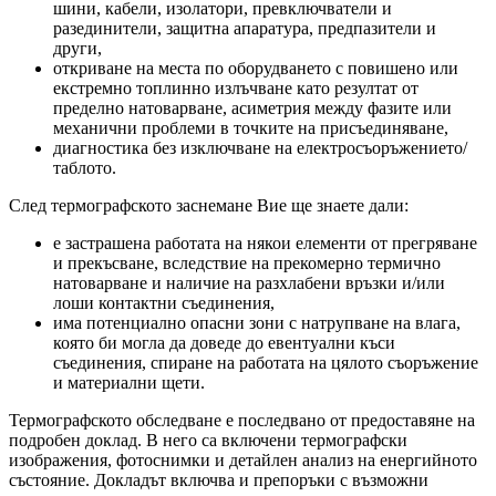
шини, кабели, изолатори, превключватели и
разединители, защитна апаратура, предпазители и
други,
откриване на места по оборудването с повишено или
екстремно топлинно излъчване като резултат от
пределно натоварване, асиметрия между фазите или
механични проблеми в точките на присъединяване,
диагностика без изключване на електросъоръжението/
таблото.
След термографското заснемане Вие ще знаете дали:
е застрашена работата на някои елементи от прегряване
и прекъсване, вследствие на прекомерно термично
натоварване и наличие на разхлабени връзки и/или
лоши контактни съединения,
има потенциално опасни зони с натрупване на влага,
която би могла да доведе до евентуални къси
съединения, спиране на работата на цялото съоръжение
и материални щети.
Термографското обследване е последвано от предоставяне на
подробен доклад. В него са включени термографски
изображения, фотоснимки и детайлен анализ на енергийното
състояние. Докладът включва и препоръки с възможни