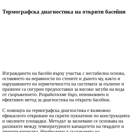
Термографска диагностика на открити басейни
Изграждането на басейн върху участък с нестабилна основа,
оставянето на неравности по стените и дъното му, както и
нарушаването на херметичността на системата за пълнене и
празнене са сигурни предпоставки за високи загуби на вода
от съоръжението. Разработихме бърз, неинвазивен и
ефективен метод за диагностика на открити басейни.
С помощта на термографска диагностика е възможно
ефикасното откриване на скрити пукнатини по конструкцията
и околните площадки. Методът за заснемане се основава на
разликите между температурните капацитети на твърдите и
течните вещества. Необходимо е създаването на