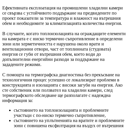
Ефективната експлоатация на промишлени хладилни камери
се свързва с устойчивото поддържане на предвидените по
проект показатели за температура и влажност на вътрешния
обем и необходимите за климатизацията количества енергия.
В случаите, когато топлоизолацията на ограждащите елементи
на камерата е с ниско термично съпротивление в определени
зони или херметичността е нарушена около врати и
вентилационни отвори, част от топлинната (студовата)
енергия се губи от вътрешния обем, което води до
допълнителни енергийни разходи за поддържане на
зададените режими.
С помощта на термографска диагностика без прекъсване на
технологичния процес успешно се локализират проблеми в
конструкцията и изолацията с високи загуби на енергия. Ако
сте собственик или ползвател на хладилни камери, след
термографското обследване ще разполагате с надеждна
информация за:
състоянието на топлоизолацията и проблемните
участъци с по-ниско термично съпротивление,
състоянието на уплътненията на вратите и проблемните
зони с повишена ексфилтрация на въздух от вътрешния