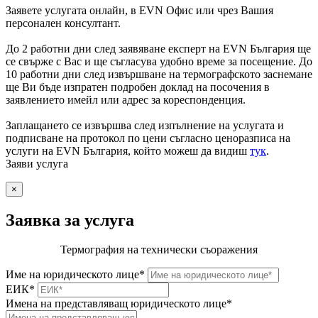
Заявете услугата онлайн, в EVN Офис или чрез Вашия
персонален консултант.
До 2 работни дни след заявяване експерт на EVN България ще
се свърже с Вас и ще съгласува удобно време за посещение. До
10 работни дни след извършване на термографското заснемане
ще Ви бъде изпратен подробен доклад на посочения в
заявлението имейл или адрес за кореспонденция.
Заплащането се извършва след изпълнение на услугата и
подписване на протокол по цени съгласно ценоразписа на
услуги на EVN България, който можеш да видиш
тук
.
Заяви услуга
×
Заявка за услуга
Термография на технически съоражения
Име на юридическото лице*
ЕИК*
Имена на представляващ юридическото лице*