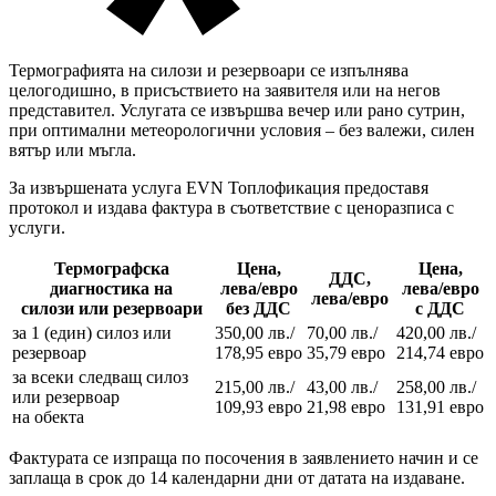
Термографията на силози и резервоари се изпълнява
целогодишно, в присъствието на заявителя или на негов
представител. Услугата се извършва вечер или рано сутрин,
при оптимални метеорологични условия – без валежи, силен
вятър или мъгла.
За извършената услуга EVN Топлофикация предоставя
протокол и издава фактура в съответствие с ценоразписа с
услуги.
Термографска
Цена,
Цена,
ДДС,
диагностика на
лева/евро
лева/евро
лева/евро
силози или резервоари
без ДДС
с ДДС
за 1 (един) силоз или
350,00 лв./
70,00 лв./
420,00 лв./
резервоар
178,95 евро
35,79 евро
214,74 евро
за всеки следващ силоз
215,00 лв./
43,00 лв./
258,00 лв./
или резервоар
109,93 евро
21,98 евро
131,91 евро
на обекта
Фактурата се изпраща по посочения в заявлението начин и се
заплаща в срок до 14 календарни дни от датата на издаване.