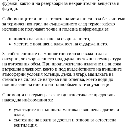
фуражи, както и на резервоари за нехранителни вещества и
флуиди.
Собствениците и ползвателите на метални силози без системи
за термичен контрол на съдържанието след термографско
изследване получават точна и полезна информация за:
нивото на запълване на съоръжението,
местата с повишена влажност на съдържанието.
За собствениците на монолитни силози е важно да са
сигурни, че съоръжението поддържа постоянна температура
на вътрешния обем. При продължително излагане на висока
вътрешна влажност, както и под въздействието на външните
атмосферни условия (слънце, дъжд, вятър), мазилката на
стената на силоза се напуква или отлепва, което води до
повишаване на нивото на топлообмен в тези участъци.
С помощта на термографската диагностика се предоставя
надеждна информация за:
участъците от външната мазилка с влошена адхезия и
влага,
състояние на врати за достъп и отвори за естествена
вентилация.