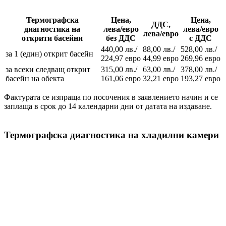
Термографска
Цена,
Цена,
ДДС,
диагностика на
лева/евро
лева/евро
лева/евро
открити басейни
без ДДС
с ДДС
440,00 лв./
88,00 лв./
528,00 лв./
за 1 (един) открит басейн
224,97 евро
44,99 евро
269,96 евро
за всеки следващ открит
315,00 лв./
63,00 лв./
378,00 лв./
басейн на обекта
161,06 евро
32,21 евро
193,27 евро
Фактурата се изпраща по посочения в заявлението начин и се
заплаща в срок до 14 календарни дни от датата на издаване.
Термографска диагностика на хладилни камери