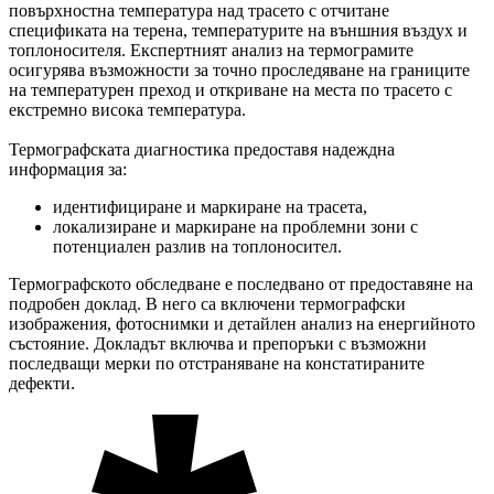
повърхностна температура над трасето с отчитане
спецификата на терена, температурите на външния въздух и
топлоносителя. Експертният анализ на термограмите
осигурява възможности за точно проследяване на границите
на температурен преход и откриване на места по трасето с
екстремно висока температура.
Термографската диагностика предоставя надеждна
информация за:
идентифициране и маркиране на трасета,
локализиране и маркиране на проблемни зони с
потенциален разлив на топлоносител.
Термографското обследване е последвано от предоставяне на
подробен доклад. В него са включени термографски
изображения, фотоснимки и детайлен анализ на енергийното
състояние. Докладът включва и препоръки с възможни
последващи мерки по отстраняване на констатираните
дефекти.