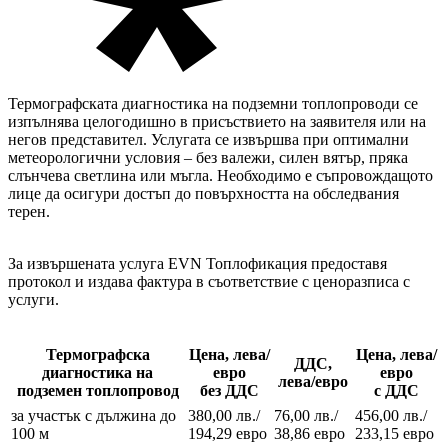
Термографската диагностика на подземни топлопроводи се
изпълнява целогодишно в присъствието на заявителя или на
негов представител. Услугата се извършва при оптимални
метеорологични условия – без валежи, силен вятър, пряка
слънчева светлина или мъгла. Необходимо е съпровождащото
лице да осигури достъп до повърхността на обследвания
терен.
За извършената услуга EVN Топлофикация предоставя
протокол и издава фактура в съответствие с ценоразписа с
услуги.
Термографска
Цена, лева/
Цена, лева/
ДДС,
диагностика на
евро
евро
лева/евро
подземен топлопровод
без ДДС
с ДДС
за участък с дължина до
380,00 лв./
76,00 лв./
456,00 лв./
100 м
194,29 евро
38,86 евро
233,15 евро