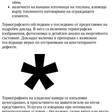
обем,
наличието на външни източници на топлина, влияещи
върху топлинното натоварване на ограждащите
елементи.
Термографското обследване е последвано от предоставяне на
подробен доклад. В него са включени термографски
изображения, фотоснимки и детайлен анализ на енергийното
състояние. Докладът включва и препоръки с възможни
последващи мерки по отстраняване на констатираните
дефекти.
Термографията на хладилни камери се изпълнява
целогодишно, в присъствието на заявителя или на негов
представител. Услугата се извършва при оптимални
метеорологични условия – без валежи, силен вятър или мъгла.