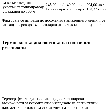
за всеки следващ
245,00 лв./
49,00 лв./
294,00 лв./
участък от топлопровода
125,27 евро
25,05 евро
150,32 евро
с дължина до 100 м
Фактурата се изпраща по посочения в заявлението начин и се
заплаща в срок до 14 календарни дни от датата на издаване.
Термографска диагностика на силози или
резервоари
Термографската диагностика предоставя широки
възможности за безконтактно изследване на специфични
параметри на силози за съхранение на зърнени храни и