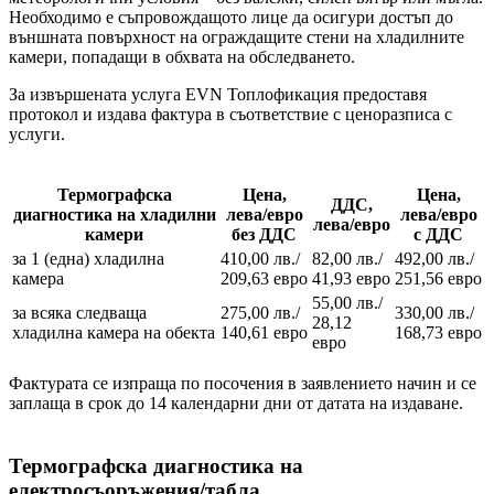
Необходимо е съпровождащото лице да осигури достъп до
външната повърхност на ограждащите стени на хладилните
камери, попадащи в обхвата на обследването.
За извършената услуга EVN Топлофикация предоставя
протокол и издава фактура в съответствие с ценоразписа с
услуги.
Термографска
Цена,
Цена,
ДДС,
диагностика на
хладилни
лева/евро
лева/евро
лева/евро
камери
без ДДС
с ДДС
за 1 (една) хладилна
410,00 лв./
82,00 лв./
492,00 лв./
камера
209,63 евро
41,93 евро
251,56 евро
55,00 лв./
за всяка следваща
275,00 лв./
330,00 лв./
28,12
хладилна камера на обекта
140,61 евро
168,73 евро
евро
Фактурата се изпраща по посочения в заявлението начин и се
заплаща в срок до 14 календарни дни от датата на издаване.
Термографска диагностика на
електросъоръжения/табла