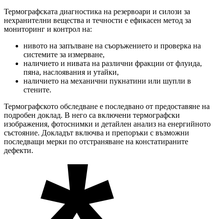
Термографската диагностика на резервоари и силози за
нехранителни вещества и течности е ефикасен метод за
мониторинг и контрол на:
нивото на запълване на съоръжението и проверка на
системите за измерване,
наличието и нивата на различни фракции от флуида,
пяна, наслоявания и утайки,
наличието на механични пукнатини или шупли в
стените.
Термографското обследване е последвано от предоставяне на
подробен доклад. В него са включени термографски
изображения, фотоснимки и детайлен анализ на енергийното
състояние. Докладът включва и препоръки с възможни
последващи мерки по отстраняване на констатираните
дефекти.