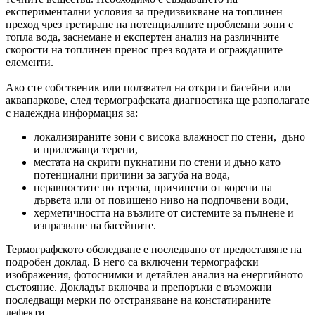
експериментални условия за предизвикване на топлинен
преход чрез третиране на потенциалните проблемни зони с
топла вода, заснемане и експертен анализ на различните
скорости на топлинен пренос през водата и ограждащите
елементи.
Ако сте собственик или ползвател на открити басейни или
аквапаркове, след термографската диагностика ще разполагате
с надеждна информация за:
локализираните зони с висока влажност по стени, дъно
и прилежащи терени,
местата на скрити пукнатини по стени и дъно като
потенциални причини за загуба на вода,
неравностите по терена, причинени от корени на
дървета или от повишено ниво на подпочвени води,
херметичността на възлите от системите за пълнене и
изпразване на басейните.
Термографското обследване е последвано от предоставяне на
подробен доклад. В него са включени термографски
изображения, фотоснимки и детайлен анализ на енергийното
състояние. Докладът включва и препоръки с възможни
последващи мерки по отстраняване на констатираните
дефекти.