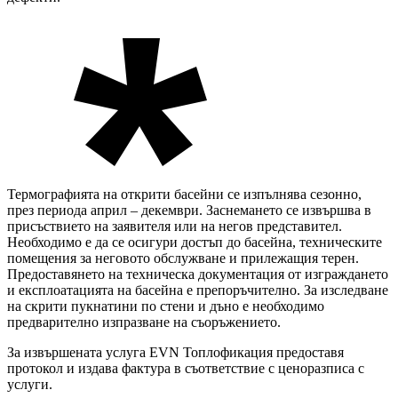
Термографията на открити басейни се изпълнява сезонно,
през периода април – декември. Заснемането се извършва в
присъствието на заявителя или на негов представител.
Необходимо е да се осигури достъп до басейна, техническите
помещения за неговото обслужване и прилежащия терен.
Предоставянето на техническа документация от изграждането
и експлоатацията на басейна е препоръчително. За изследване
на скрити пукнатини по стени и дъно е необходимо
предварително изпразване на съоръжението.
За извършената услуга EVN Топлофикация предоставя
протокол и издава фактура в съответствие с ценоразписа с
услуги.