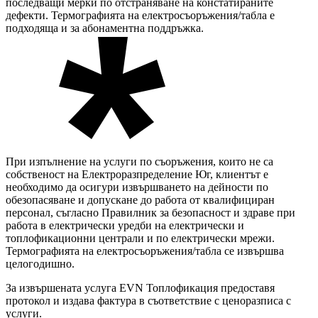
последващи мерки по отстраняване на констатираните
дефекти. Термографията на електросъоръжения/табла е
подходяща и за абонаментна поддръжка.
При изпълнение на услуги по съоръжения, които не са
собственост на Електроразпределение Юг, клиентът е
необходимо да осигури извършването на дейности по
обезопасяване и допускане до работа от квалифициран
персонал, съгласно Правилник за безопасност и здраве при
работа в електрически уредби на електрически и
топлофикационни централи и по електрически мрежи.
Термографията на електросъоръжения/табла се извършва
целогодишно.
За извършената услуга EVN Топлофикация предоставя
протокол и издава фактура в съответствие с ценоразписа с
услуги.