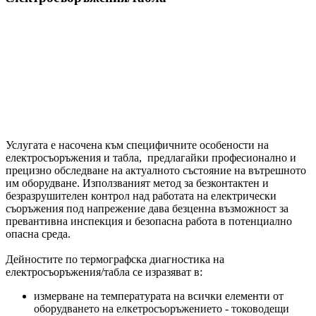
Услугата е насочена към специфичните особености на
електросъоръжения и табла, предлагайки професионално и
прецизно обследване на актуалното състояние на вътрешното
им оборудване. Използваният метод за безконтактен и
безразрушителен контрол над работата на електрически
съоръжения под напрежение дава безценна възможност за
превантивна инспекция и безопасна работа в потенциално
опасна среда.
Дейностите по термографска диагностика на
електросъоръжения/табла се изразяват в:
измерване на температурата на всички елементи от
оборудването на елкетросъоръжението - тоководещи