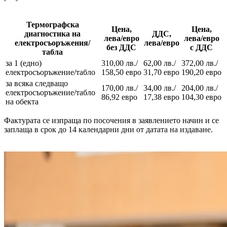
Термографска
Цена,
Цена,
диагностика на
ДДС,
лева/евро
лева/евро
електросъоръжения/
лева/евро
без ДДС
с ДДС
табла
за 1 (едно)
310,00 лв./
62,00 лв./
372,00 лв./
електросъоръжение/табло
158,50 евро
31,70 евро
190,20 евро
за всяка следващо
170,00 лв./
34,00 лв./
204,00 лв./
електросъоръжение/табло
86,92 евро
17,38 евро
104,30 евро
на обекта
Фактурата се изпраща по посочения в заявлението начин и се
заплаща в срок до 14 календарни дни от датата на издаване.