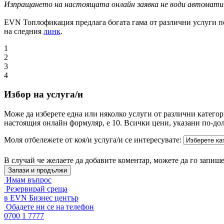
Изпращането на настоящата онлайн заявка не води автоматичн
EVN Топлофикация предлага богата гама от различни услуги по
на следния
линк
.
1
2
3
4
Избор на услуга/и
Може да изберете една или няколко услуги от различни катего
настоящия онлайн формуляр, е 10. Всички цени, указани по-дол
Моля отбележете от коя/и услуга/и се интересувате:
В случай че желаете да добавите коментар, можете да го запише
Имам въпрос
Резервирай среща
в EVN Бизнес център
Обадете ни се на телефон
0700 1 7777