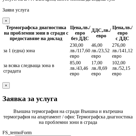
Заяви услуга
×
Термографска диагностика
Цена,лв./
Цена,лв./
ДДС,лв./
на проблемни зони в сгради с
евро
евро
евро
предоставяне на доклад
без ДДС
с ДДС
230,00
46,00
276,00
за 1 (една) зона
лв./117,60
лв./23,52
лв./141,12
евро
евро
евро
85,00
17,00
102,00
за всяка следваща зона в
лв./43,46
лв./8,69
лв./52,15
сградата
евро
евро
евро
×
Заявка за услуга
Външна термография на сгради
Външна и вътрешна
термография на апартамент / офис
Термографска диагностика
на проблемни зони в сграда
FS_termoForm