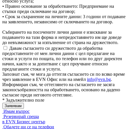
относно услуга;
• Правно основание за обработването: Предприемане на
стъпки преди сключване на договор;
• Срок за съхранение на личните данни: 3 години от подаване
на заявлението, независимо от сключването на договор.
Събирането на посочените лични данни е изискване за
подаването на тази форма и непредоставянето им ще доведе
до невъзможност за изпълнение от страна на дружеството.
Давам съгласието си дружеството да обработва
предоставените от мен лични данни с цел предлагане на
стоки и услуги по пощата, по телефон или по друг директен
начин, както и за допитване с цел проучване относно
предлаганите стоки и услуги.
Запознат съм, че мога да оттегля съгласието си по всяко време
чрез заявление в EVN Офис или на имейл
info@evn.bg
.
Информиран съм, че оттеглянето на съгласието не засяга
законосъобразността на обработването, основано на дадено
съгласие преди неговото оттегляне.
* Задължително поле
Имам въпрос
Резервирай среща
в EVN Бизнес център
Обадете ни се на телефон