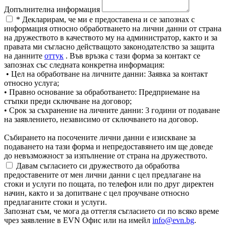
Допълнителна информация
* Декларирам, че ми е предоставена и се запознах с
информация относно обработването на лични данни от страна
на дружеството в качеството му на администратор, както и за
правата ми съгласно действащото законодателство за защита
на данните
оттук
. Във връзка с тази форма за контакт се
запознах със следната конкретна информация:
• Цел на обработване на личните данни: Заявка за контакт
относно услуга;
• Правно основание за обработването: Предприемане на
стъпки преди сключване на договор;
• Срок за съхранение на личните данни: 3 години от подаване
на заявлението, независимо от сключването на договор.
Събирането на посочените лични данни е изискване за
подаването на тази форма и непредоставянето им ще доведе
до невъзможност за изпълнение от страна на дружеството.
Давам съгласието си дружеството да обработва
предоставените от мен лични данни с цел предлагане на
стоки и услуги по пощата, по телефон или по друг директен
начин, както и за допитване с цел проучване относно
предлаганите стоки и услуги.
Запознат съм, че мога да оттегля съгласието си по всяко време
чрез заявление в EVN Офис или на имейл
info@evn.bg
.