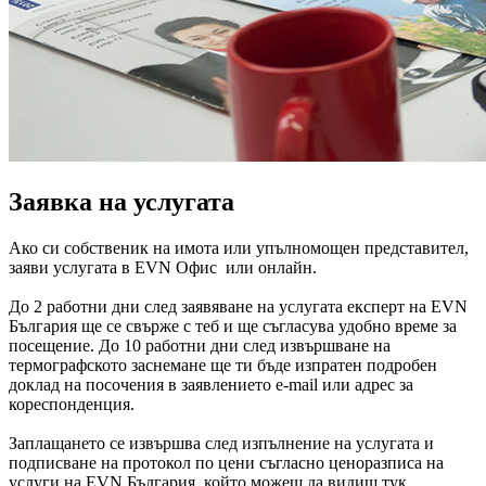
Заявка на услугата
Ако си собственик на имота или упълномощен представител,
заяви услугата в EVN Офис или онлайн.
До 2 работни дни след заявяване на услугата експерт на EVN
България ще се свърже с теб и ще съгласува удобно време за
посещение. До 10 работни дни след извършване на
термографското заснемане ще ти бъде изпратен подробен
доклад на посочения в заявлението e-mail или адрес за
кореспонденция.
Заплащането се извършва след изпълнение на услугата и
подписване на протокол по цени съгласно ценоразписа на
услуги на EVN България, който можеш да видиш
тук.