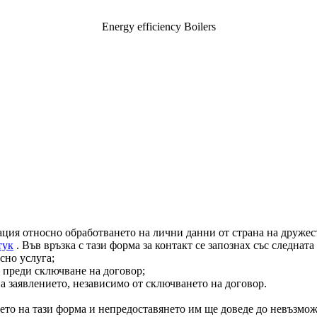
Energy efficiency Boilers
ация относно обработването на лични данни от страна на дружест
тук
. Във връзка с тази форма за контакт се запознах със следнат
сно услуга;
 преди сключване на договор;
на заявлението, независимо от сключването на договор.
ето на тази форма и непредоставянето им ще доведе до невъзмож