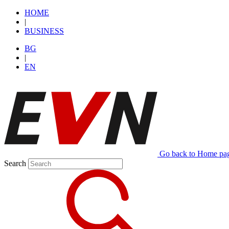
HОМЕ
|
BUSINESS
BG
|
EN
Go back to Home pa
Search