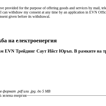
ve provided for the purpose of offering goods and services by mail, tele
at I can withdraw my consent at any time by an application in EVN Offic
nsent given before its withdrawal.
жба на електроенергия
ъм EVN Трейдинг Саут Ийст Юръп. В рамките на три
 формат .pdf или .jpg. до 5 MB
% зелена енергия