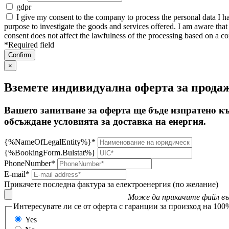
gdpr
I give my consent to the company to process the personal data I ha
purpose to investigate the goods and services offered. I am aware th
consent does not affect the lawfulness of the processing based on a co
*Required field
×
Вземете индивидуална оферта за прода
Вашето запитване за оферта ще бъде изпратено к
обсъждане условията за доставка на енергия.
{%NameOfLegalEntity%}*
{%BookingForm.Bulstat%}
PhoneNumber*
E-mail*
Прикачете последна фактура за електроенергия (по желание)
Може да прикачите файл във
Интересувате ли се от оферта с гаранции за произход на 100
Yes