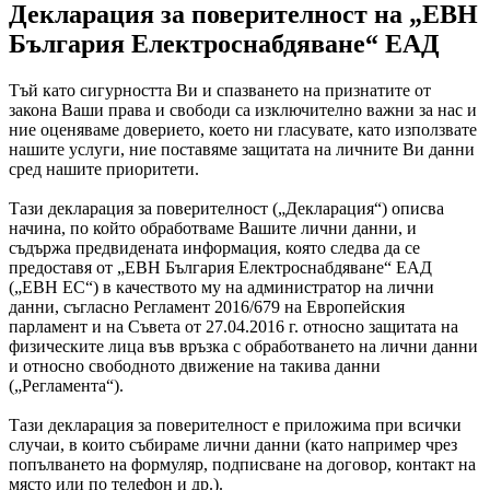
Декларация за поверителност на „ЕВН
България Електроснабдяване“ ЕАД
Тъй като сигурността Ви и спазването на признатите от
закона Ваши права и свободи са изключително важни за нас и
ние оценяваме доверието, което ни гласувате, като използвате
нашите услуги, ние поставяме защитата на личните Ви данни
сред нашите приоритети.
Тази декларация за поверителност („Декларация“) описва
начина, по който обработваме Вашите лични данни, и
съдържа предвидената информация, която следва да се
предоставя от „ЕВН България Електроснабдяване“ ЕАД
(„ЕВН ЕС“) в качеството му на администратор на лични
данни, съгласно Регламент 2016/679 на Европейския
парламент и на Съвета от 27.04.2016 г. относно защитата на
физическите лица във връзка с обработването на лични данни
и относно свободното движение на такива данни
(„Регламента“).
Тази декларация за поверителност е приложима при всички
случаи, в които събираме лични данни (като например чрез
попълването на формуляр, подписване на договор, контакт на
място или по телефон и др.).