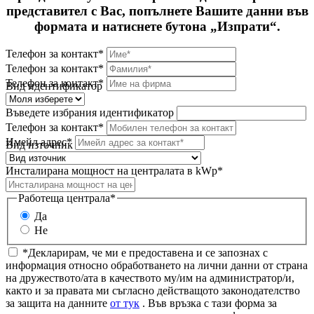
представител с Вас, попълнете Вашите данни във
формата и натиснете бутона „Изпрати“.
Телефон за контакт*
Телефон за контакт*
Телефон за контакт*
Вид идентификатор
Въведете избрания идентификатор
Телефон за контакт*
Имейл адрес*
Вид източник
Инсталирана мощност на централата в kWp*
Работеща централа*
Да
Не
*Декларирам, че ми е предоставена и се запознах с
информация относно обработването на лични данни от страна
на дружеството/ата в качеството му/им на администратор/и,
както и за правата ми съгласно действащото законодателство
за защита на данните
от тук
. Във връзка с тази форма за