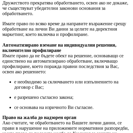
Дружеството прекратява обработването, освен ако не докаже,
че съществуват убедителни законови основания за
обработването.
Имате право по всяко време да направите възражение срещу
обработване на лични Ви данни за целите на директния
маркетинг, което включва и профилиране.
Автоматизирано вземане на индивидуални решения,
включително профилиране
Имате право да не бъдете обект на решение, основаващо се
единствено на автоматизирано обработване, включващо
профилиране, което поражда правни последствия за Вас,
освен ако решението:
е необходимо за сключването или изпълнението на
договор с Вас;
е разрешено съгласно закона;
се основава на изричното Ви съгласие.
Право на жалба до надзорен орган
Ако считате, че обработването на Вашите лични данни, се
прави в нарушение на приложимите нормативни разпоредби,