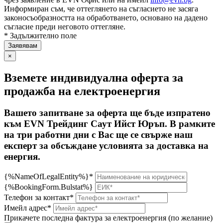
Информиран съм, че оттеглянето на съгласието не засяга
законосъобразността на обработването, основано на дадено
съгласие преди неговото оттегляне.
* Задължително поле
×
Вземете индивидуална оферта за
продажба на електроенергия
Вашето запитване за оферта ще бъде изпратено
към EVN Трейдинг Саут Ийст Юръп. В рамките
на три работни дни с Вас ще се свърже наш
експерт за обсъждане условията за доставка на
енергия.
{%NameOfLegalEntity%}*
{%BookingForm.Bulstat%}
Телефон за контакт*
Имейл адрес*
Прикачете последна фактура за електроенергия (по желание)