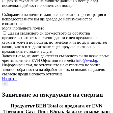
• Срок за съхранение на личните данни: 18 месеца след
последната дейност по клиентски номер.
Събирането на личните данни е изискване за регистрация и
непредоставянето им ще доведе до невъзможност за
изпълнение.
Моля, попълнете полето.
Давам съгласието си дружеството да обработва
предоставените от мен лични данни с цел предлагане на
стоки и услуги по пощата, по телефон или по друг директен
начин, както и за допитване с цел проучване относно
предлаганите стоки и услуги.
Запознат съм, че мога да оттегля съгласието си по всяко време
чрез заявление в EVN Офис или на имейл
info@evn.bg
.
Информиран съм, че оттеглянето на съгласието не засяга
законосъобразността на обработването, основано на дадено
съгласие преди неговото оттегляне.
Изпрати
×
Запитване за изкупуване на енергия
Продуктът ВЕИ Total се предлага от EVN
Трейдинг Саут Ийст Юръп. За да се свърже наш