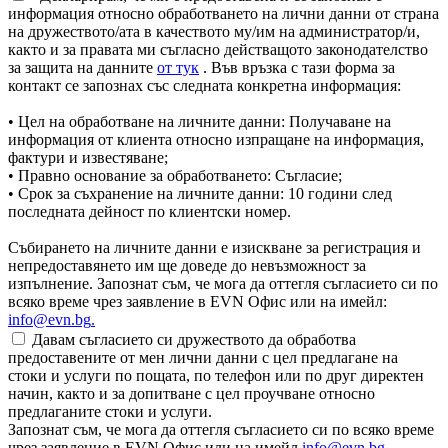
информация относно обработването на лични данни от страна
на дружеството/ата в качеството му/им на администратор/и,
както и за правата ми съгласно действащото законодателство
за защита на данните
от тук
. Във връзка с тази форма за
контакт се запознах със следната конкретна информация:
• Цел на обработване на личните данни: Получаване на
информация от клиента относно изпращане на информация,
фактури и известяване;
• Правно основание за обработването: Съгласие;
• Срок за съхранение на личните данни: 10 години след
последната дейност по клиентски номер.
Събирането на личните данни е изискване за регистрация и
непредоставянето им ще доведе до невъзможност за
изпълнение. Запознат съм, че мога да оттегля съгласието си по
всяко време чрез заявление в EVN Офис или на имейл:
info@evn.bg
.
Давам съгласието си дружеството да обработва
предоставените от мен лични данни с цел предлагане на
стоки и услуги по пощата, по телефон или по друг директен
начин, както и за допитване с цел проучване относно
предлаганите стоки и услуги.
Запознат съм, че мога да оттегля съгласието си по всяко време
чрез заявление в EVN Офис или на имейл
info@evn.bg
.