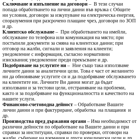
Сключване и изпълнение на договори
– В тези случаи
попада обработването на лични данни във връзка с Общите
ни условия, договори за изкупуване на електрическа енергия,
споразумения при разсрочено плащане чрез, договори по ЗОП
и др.
Клиентско обслужване
– При обработването на имейли,
обслужване по телефона или комуникация на място; при
постъпили документи за смяна на клиентски данни; при
отговор на жалби, сигнали и заявления на клиенти;
уведомление с информация, съгласно нормативни
изисквания; уведомление преди прекъсване и др.
Подобряване на услугите ни
– Ние също така използваме
личните данни за аналитични цели. Това е част от желанието
ни да обновяваме услугите си и да подобряваме обслужването
на клиентите ни. Личните Ви данни могат да бъдат
използвани и за тестови цели, отстраняване на проблеми,
както и за подобряване на функционалността и качеството на
нашите услуги.
Финансово-счетоводна дейност
– Обработваме Вашите
лични данни и при фактуриране, обработка на плащания и
др.
Производства пред държавни органи
– Има необходимост от
различни дейности по обработване на Вашите данни и при
справки за институции, справки по проверки, отговори на
жалби, събиране на вземания и други юридически цели и др.