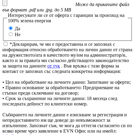
Може да прикачите файл
във формат .pdf или .jpg. до 5 MB
Интересувате ли се от оферта с гаранции за произход на
100% зелена енергия
Да
Не
*Декларирам, че ми е предоставена и се запознах с
информация относно обработването на лични данни от страна
на дружеството/ата в качеството му/им на администратор/и,
както и за правата ми съгласно действащото законодателство
за защита на данните
от тук
. Във връзка с тази форма за
контакт се запознах със следната конкретна информация:
• Цел на обработване на личните данни: Запитване за оферти;
• Правно основание за обработването: Предприемане на
стъпки преди сключване на договор;
• Срок за съхранение на личните данни: 18 месеца след
последната дейност по клиентски номер.
Събирането на личните данни е изискване за регистрация и
непредоставянето им ще доведе до невъзможност за
изпълнение. Запознат съм, че мога да оттегля съгласието си по
всяко време чрез заявление в EVN Офис или на имейл: