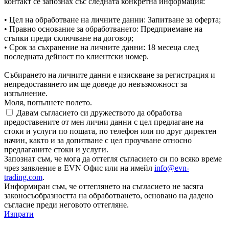
контакт се запознах със следната конкретна информация:
• Цел на обработване на личните данни: Запитване за оферта;
• Правно основание за обработването: Предприемане на
стъпки преди сключване на договор;
• Срок за съхранение на личните данни: 18 месеца след
последната дейност по клиентски номер.
Събирането на личните данни е изискване за регистрация и
непредоставянето им ще доведе до невъзможност за
изпълнение.
Моля, попълнете полето.
Давам съгласието си дружеството да обработва
предоставените от мен лични данни с цел предлагане на
стоки и услуги по пощата, по телефон или по друг директен
начин, както и за допитване с цел проучване относно
предлаганите стоки и услуги.
Запознат съм, че мога да оттегля съгласието си по всяко време
чрез заявление в EVN Офис или на имейл
info@evn-
trading.com
.
Информиран съм, че оттеглянето на съгласието не засяга
законосъобразността на обработването, основано на дадено
съгласие преди неговото оттегляне.
Изпрати