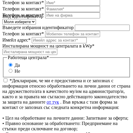
Телефон за контакт*
Телефон за контакт*
Телефон за контакт*
Вид идентификатор
Въведете избрания идентификатор
Телефон за контакт*
Имейл адрес*
Инсталирана мощност на централата в kWp*
Работеща централа*
Да
Не
*Декларирам, че ми е предоставена и се запознах с
информация относно обработването на лични данни от страна
на дружеството/ата в качеството му/им на администратор/и,
както и за правата ми съгласно действащото законодателство
за защита на данните
от тук
. Във връзка с тази форма за
контакт се запознах със следната конкретна информация:
• Цел на обработване на личните данни: Запитване за оферта;
• Правно основание за обработването: Предприемане на
стъпки преди сключване на договор;