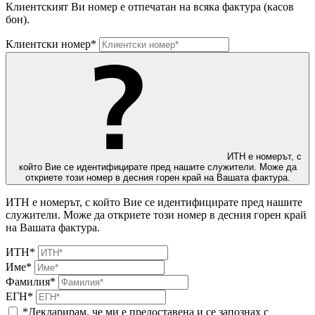
Клиентският Ви номер е отпечатан на всяка фактура (касов
бон).
Клиентски номер*
ИТН е номерът, с
който Вие се идентифицирате пред нашите служители. Може да
откриете този номер в десния горен край на Вашата фактура.
ИТН е номерът, с който Вие се идентифицирате пред нашите
служители. Може да откриете този номер в десния горен край
на Вашата фактура.
ИТН*
Име*
Фамилия*
ЕГН*
*Декларирам, че ми е предоставена и се запознах с