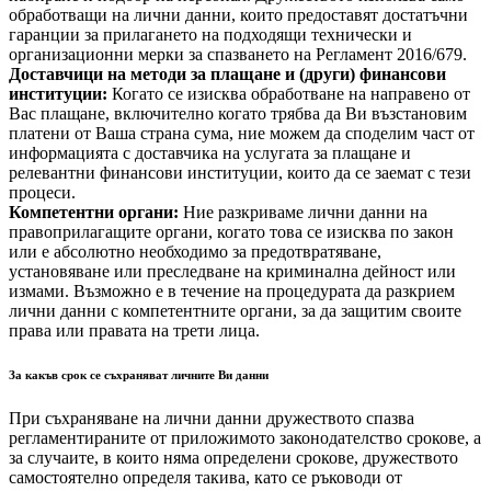
обработващи на лични данни, които предоставят достатъчни
гаранции за прилагането на подходящи технически и
организационни мерки за спазването на Регламент 2016/679.
Доставчици на методи за плащане и (други) финансови
институции:
Когато се изисква обработване на направено от
Вас плащане, включително когато трябва да Ви възстановим
платени от Ваша страна сума, ние можем да споделим част от
информацията с доставчика на услугата за плащане и
релевантни финансови институции, които да се заемат с тези
процеси.
Компетентни органи:
Ние разкриваме лични данни на
правоприлагащите органи, когато това се изисква по закон
или е абсолютно необходимо за предотвратяване,
установяване или преследване на криминална дейност или
измами. Възможно е в течение на процедурата да разкрием
лични данни с компетентните органи, за да защитим своите
права или правата на трети лица.
За какъв срок се съхраняват личните Ви данни
При съхраняване на лични данни дружеството спазва
регламентираните от приложимото законодателство срокове, а
за случаите, в които няма определени срокове, дружеството
самостоятелно определя такива, като се ръководи от