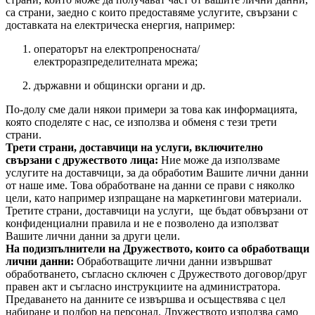
са страни, заедно с които предоставяме услугите, свързани с
доставката на електрическа енергия, например:
операторът на електропреносната/
електроразпределителната мрежа;
държавни и общински органи и др.
По-долу сме дали някои примери за това как информацията,
която споделяте с нас, се използва и обменя с тези трети
страни.
Трети страни, доставчици на услуги, включително
свързани с дружеството лица:
Ние може да използваме
услугите на доставчици, за да обработим Вашите лични данни
от наше име. Това обработване на данни се прави с няколко
цели, като например изпращане на маркетингови материали.
Третите страни, доставчици на услуги, ще бъдат обвързани от
конфиденциални правила и не е позволено да използват
Вашите лични данни за други цели.
На подизпълнители на Дружеството, които са обработващи
лични данни:
Обработващите лични данни извършват
обработването, съгласно сключен с Дружеството договор/друг
правен акт и съгласно инструкциите на администратора.
Предаването на данните се извършва и осъществява с цел
набиране и подбор на персонал. Дружеството използва само