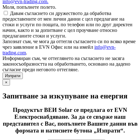
info@evn-trading.com
.
Моля, попълнете полето.
Давам съгласието си дружеството да обработва
предоставените от мен лични данни с цел предлагане на
стоки и услуги по пощата, по телефон или по друг директен
начин, както и за допитване с цел проучване относно
предлаганите стоки и услуги.
Запознат съм, че мога да оттегля съгласието си по всяко време
чрез заявление в EVN Офис или на имейл
info@evn-
trading.com
.
Информиран съм, че оттеглянето на съгласието не засяга
законосъобразността на обработването, основано на дадено
съгласие преди неговото оттегляне.
×
Запитване за изкупуване на енергия
Продуктът ВЕИ Solar се предлага от EVN
Електроснабдяване. За да се свърже наш
представител с Вас, попълнете Вашите данни във
формата и натиснете бутона „Изпрати“.