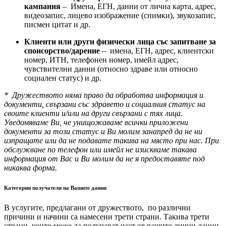
кампания
– Имена, ЕГН, данни от лична карта, адрес,
видеозапис, лицево изображение (снимки), звукозапис,
писмен цитат и др.
Клиенти или други физически лица със запитване за
спонсорство/дарение
– имена, ЕГН, адрес, клиентски
номер, ИТН, телефонен номер, имейл адрес,
чувствителни данни (относно здраве или относно
социален статус) и др.
* Дружеството няма право да обработва информация и
документи, свързани със здравето и социалния статус на
своите клиенти и/или на други свързани с тях лица.
Уведомяваме Ви, че унищожаваме всички приложени
документи за този статус и Ви молим занапред да не ни
изпращате или да не подавате такива на място при нас. При
обслужване по телефон или имейл не изискваме такава
информация от Вас и Ви молим да не я предоставяте под
никаква форма.
Категории получатели на Вашите данни
В услугите, предлагани от дружеството, по различни
причини и начини са намесени трети страни. Такива трети
страни, които може да получават част от вашите лични данни,