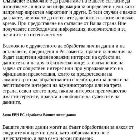
Съгласие:
Възможно е да разчитаме на Вашето съгласие да
използваме личната ви информация за определени цели като
например директен маркетинг и други. В тези случаи е важно
да знаете, че можете да оттеглите даденото съгласие по всяко
време. При предоставяне на съгласие от Ваша страна Вие
получавате необходимата информация, включително и за
начините на оттеглянето му.
Възможно е дружеството да обработва лични данни и на
останалите, предвидени в Регламента, правни основания: да
бъдат защитени жизненоважни интереси на субекта на
данните или на друго физическо лице; за изпълнение на
задача от обществен интерес или при упражняването на
официални правомощия, които са предоставени на
администратора; обработването е необходимо за целите на
легитимните интереси на администратора или на трета
страна, освен когато пред такива интереси преимущество
имат интересите, правата и свободите на субектите на
данните.
Защо ЕВН ЕС обработва Вашите лични данни
Вашите лични данни могат да бъдат обработвани за някоя от
следните конкретни цели, като изброяването не е
изчерпателно, а дава само някои примери: