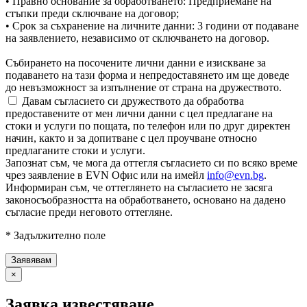
• Правно основание за обработването: Предприемане на
стъпки преди сключване на договор;
• Срок за съхранение на личните данни: 3 години от подаване
на заявлението, независимо от сключването на договор.
Събирането на посочените лични данни е изискване за
подаването на тази форма и непредоставянето им ще доведе
до невъзможност за изпълнение от страна на дружеството.
Давам съгласието си дружеството да обработва
предоставените от мен лични данни с цел предлагане на
стоки и услуги по пощата, по телефон или по друг директен
начин, както и за допитване с цел проучване относно
предлаганите стоки и услуги.
Запознат съм, че мога да оттегля съгласието си по всяко време
чрез заявление в EVN Офис или на имейл
info@evn.bg
.
Информиран съм, че оттеглянето на съгласието не засяга
законосъобразността на обработването, основано на дадено
съгласие преди неговото оттегляне.
* Задължително поле
×
Заявка известяване