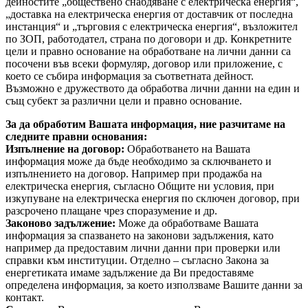
дейностите „обществено снабдяване с електрическа енергия“,
„доставка на електрическа енергия от доставчик от последна
инстанция“ и „търговия с електрическа енергия“, възложител
по ЗОП, работодател, страна по договори и др. Конкретните
цели и правно основание на обработване на лични данни са
посочени във всеки формуляр, договор или приложение, с
което се събира информация за съответната дейност.
Възможно е дружеството да обработва лични данни на един и
същ субект за различни цели и правно основание.
За да обработим Вашата информация, ние разчитаме на
следните правни основания:
Изпълнение на договор:
Обработването на Вашата
информация може да бъде необходимо за сключването и
изпълнението на договор. Например при продажба на
електрическа енергия, съгласно Общите ни условия, при
изкупуване на електрическа енергия по сключен договор, при
разсрочено плащане чрез споразумение и др.
Законово задължение:
Може да обработваме Вашата
информация за спазването на законови задължения, като
например да предоставим лични данни при проверки или
справки към институции. Отделно – съгласно Закона за
енергетиката имаме задължение да Ви предоставяме
определена информация, за което използваме Вашите данни за
контакт.