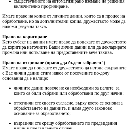
съществуването на автоматизирано вземане на решения,
включително профилиране.
Имате право на копие от личните данни, които са в процес на
обработване, но за допълнителни копия, дружеството може да
наложи разумна такса.
Право на коригиране
Като субект на данни имате право да поискате от дружеството
да коригира неточните Ваши лични данни или да декларирате
промяна или допълване на предоставените вече такива.
Право на изтриване (право „да бъдеш забравен")
Имате право да поискате от дружеството да изтрие свързаните
с Вас лични данни стига някое от посочените по-долу
основания да е налице:
личните данни повече не са необходими за целите, за
които са били събрани или обработвани по друг начин;
оттеглили сте своето съгласие, върху което се основава
обработването на данните, и няма друго законово
основание за обработването;
възразили сте срещу обработването по предвидения
начин в предвидените случаи