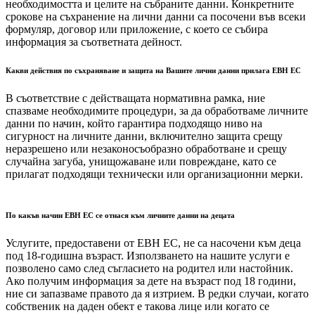
необходимостта и целите на събраните данни. Конкретните
срокове на съхранение на лични данни са посочени във всеки
формуляр, договор или приложение, с което се събира
информация за съответната дейност.
Какви действия по съхраняване и защита на Вашите лични данни прилага ЕВН ЕС
В съответствие с действащата нормативна рамка, ние
спазваме необходимите процедури, за да обработваме личните
данни по начин, който гарантира подходящо ниво на
сигурност на личните данни, включително защита срещу
неразрешено или незаконосъобразно обработване и срещу
случайна загуба, унищожаване или повреждане, като се
прилагат подходящи технически или организационни мерки.
По какъв начин ЕВН ЕС се отнася към личните данни на децата
Услугите, предоставени от ЕВН ЕС, не са насочени към деца
под 18-годишна възраст. Използването на нашите услуги е
позволено само след съгласието на родител или настойник.
Ако получим информация за дете на възраст под 18 години,
ние си запазваме правото да я изтрием. В редки случаи, когато
собственик на даден обект е такова лице или когато се