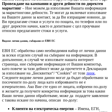
Провеждане на кампании и други дейности по директен
маркетинг
– Ние можем да използваме Вашата информация
за маркетингови дейности. Те могат да включват използване
на Вашите данни за контакт, за да Ви изпращаме новини, да
Ви предлагаме стоки и услуги по пощата, по телефон или по
друг директен начин, както и допитване с цел проучване
относно предлаганите стоки и услуги.
Видове лични данни, събирани от ЕВН ЕС
ЕВН ЕС обработва само необходимия набор от лични данни
за всеки отделен случай на събиране на информация. В
допълнение, в случай че използвате нашата интернет
страница, ние събираме информация от Вашия компютър,
като повече за тази дейност може да прочетете в Декларация
за използване на „Бисквитки“/ “Cookies” от този
линк
.
Следните видове лични данни могат да бъдат обработвани за
посочените по-долу лица като изброяването не е
изчерпателно. Ако Вие сте едно от лицата, изброени по-долу
и желаетe да получите конкретна информация за това какви
Ваши лични данни обработваме, може да подадете заявление
с такова искане по начина, описан по-долу:
Клиенти на електрическа енергия
– Имена, ЕГН,