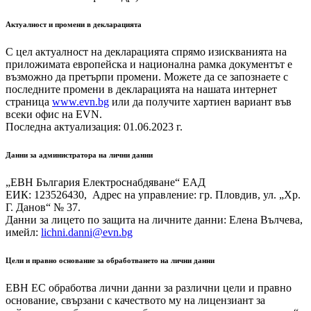
Актуалност и промени в декларацията
С цел актуалност на декларацията спрямо изискванията на
приложимата европейска и национална рамка документът е
възможно да претърпи промени. Можете да се запознаете с
последните промени в декларацията на нашата интернет
страница
www.evn.bg
или да получите хартиен вариант във
всеки офис на EVN.
Последна актуализация: 01.06.2023 г.
Данни за администратора на лични данни
„ЕВН България Електроснабдяване“ ЕАД
ЕИК: 123526430, Адрес на управление: гр. Пловдив, ул. „Хр.
Г. Данов“ № 37.
Данни за лицето по защита на личните данни: Елена Вълчева,
имейл:
lichni.danni@evn.bg
Цели и правно основание за обработването на лични данни
ЕВН ЕС обработва лични данни за различни цели и правно
основание, свързани с качеството му на лицензиант за