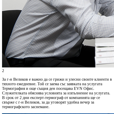
2
За г-н Великов е важно да се грижи и улесни своите клиенти в
тяхното ежедневие. Той се заема със заявката на услугата
Термография и още същия ден посещава EVN Офис.
Служителката обяснява условията за изпълнение на услугата.
В срок от 2 дни експерт-термограф от компанията ще се
свърже с г-н Великов, за да уговорят удобна вечер за
термографското заснемане.