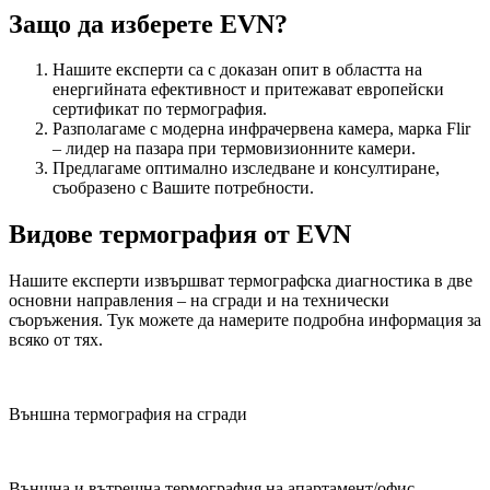
Защо да изберете EVN?
Нашите експерти са с доказан опит в областта на
енергийната ефективност и притежават европейски
сертификат по термография.
Разполагаме с модерна инфрачервена камера, марка Flir
– лидер на пазара при термовизионните камери.
Предлагаме оптимално изследване и консултиране,
съобразено с Вашите потребности.
Видове термография от EVN
Нашите експерти извършват термографска диагностика в две
основни направления – на сгради и на технически
съоръжения. Тук можете да намерите подробна информация за
всяко от тях.
Външна термография на сгради
Външна и вътрешна термография на апартамент/офис