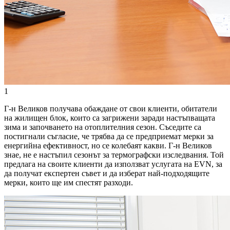
1
Г-н Великов получава обаждане от свои клиенти, обитатели
на жилищен блок, които са загрижени заради настъпващата
зима и започването на отоплителния сезон. Съседите са
постигнали съгласие, че трябва да се предприемат мерки за
енергийна ефективност, но се колебаят какви. Г-н Великов
знае, не е настъпил сезонът за термографски изследвания. Той
предлага на своите клиенти да използват услугата на EVN, за
да получат експертен съвет и да изберат най-подходящите
мерки, които ще им спестят разходи.