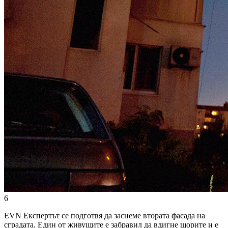
6
EVN Експертът се подготвя да заснеме втората фасада на
сградата. Един от живущите е забравил да вдигне щорите и е