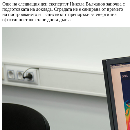
Още на следващия ден експертът Никола Вълчанов започва с
подготовката на доклада. Сградата не е санирана от времето
на построяването й – списъкът с препоръки за енергийна
ефективност ще стане доста дълъг.