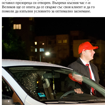
оставил прозореца си отворен. Въпреки късния час г-н
Великов ще се опита да се свърже със своя клиент и да го
помоли да изпълни условието за оптимално заснемане.