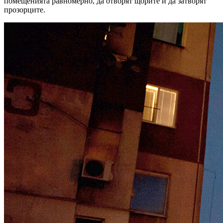
помещенията равномерно, да отворят щорите и да затворят
прозорците.