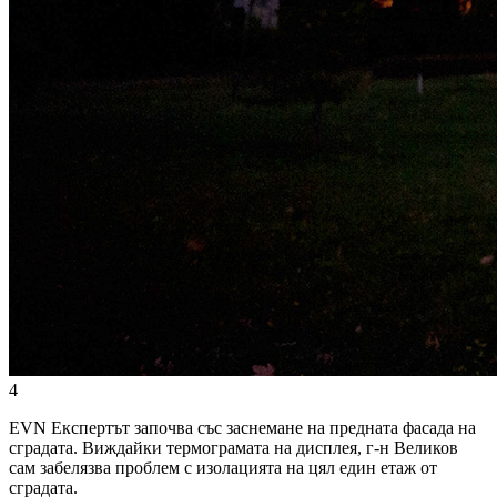
4
EVN Експертът започва със заснемане на предната фасада на
сградата. Виждайки термограмата на дисплея, г-н Великов
сам забелязва проблем с изолацията на цял един етаж от
сградата.