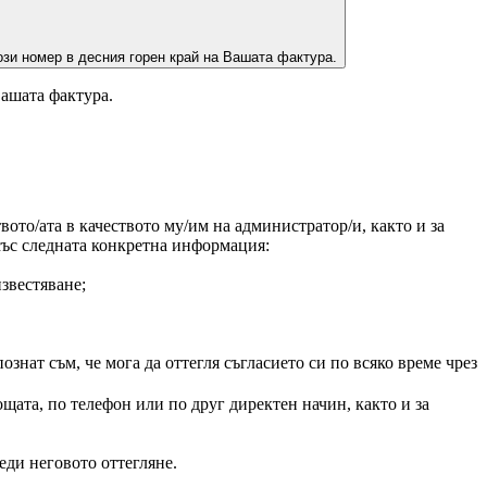
зи номер в десния горен край на Вашата фактура.
Вашата фактура.
ото/ата в качеството му/им на администратор/и, както и за
 със следната конкретна информация:
звестяване;
нат съм, че мога да оттегля съгласието си по всяко време чрез
щата, по телефон или по друг директен начин, както и за
еди неговото оттегляне.