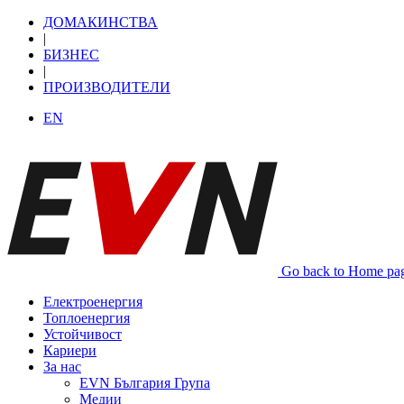
ДОМАКИНСТВА
|
БИЗНЕС
|
ПРОИЗВОДИТЕЛИ
EN
Go back to Home pa
Електроенергия
Топлоенергия
Устойчивост
Кариери
За нас
EVN България Група
Медии