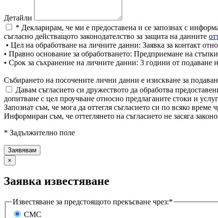
Детайли
* Декларирам, че ми е предоставена и се запознах с информ
съгласно действащото законодателство за защита на данните
от
• Цел на обработване на личните данни: Заявка за контакт отно
• Правно основание за обработването: Предприемане на стъпки
• Срок за съхранение на личните данни: 3 години от подаване 
Събирането на посочените лични данни е изискване за подаван
Давам съгласието си дружеството да обработва предоставени
допитване с цел проучване относно предлаганите стоки и услуг
Запознат съм, че мога да оттегля съгласието си по всяко врем
Информиран съм, че оттеглянето на съгласието не засяга законо
* Задължително поле
×
Заявка известяване
Известяване за предстоящото прекъсване чрез:*
СМС