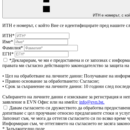
ИТН е номерът, с ко
ИТН е номерът, с който Вие се идентифицирате пред нашите сл
ИТН*
Име*
Фамилия*
ЕГН*
*Декларирам, че ми е предоставена и се запознах с информа
правата ми съгласно действащото законодателство за защита н
• Цел на обработване на личните данни: Получаване на информ
• Правно основание за обработването: Съгласие;
• Срок за съхранение на личните данни: 10 години след послед
Събирането на личните данни е изискване за регистрация и непр
заявление в EVN Офис или на имейл:
info@evn.bg
.
Давам съгласието си дружеството да обработва предоставени
допитване с цел проучване относно предлаганите стоки и услуг
Запознат съм, че мога да оттегля съгласието си по всяко врем
Информиран съм, че оттеглянето на съгласието не засяга законо
* Задължително поле