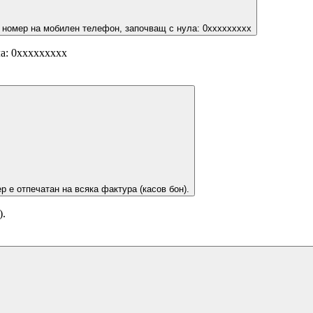
 номер на мобилен телефон, започващ с нула: 0ххххххххх
а: 0ххххххххх
р е отпечатан на всяка фактура (касов бон).
).