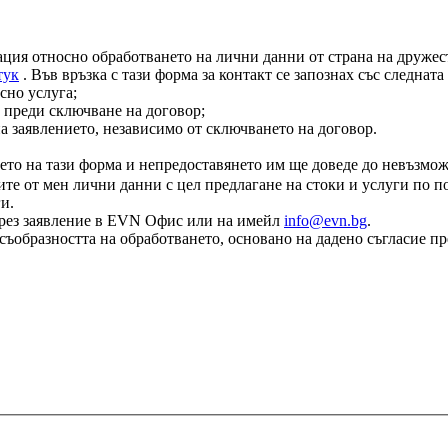
ация относно обработването на лични данни от страна на дружест
тук
. Във връзка с тази форма за контакт се запознах със следнат
сно услуга;
 преди сключване на договор;
на заявлението, независимо от сключването на договор.
ето на тази форма и непредоставянето им ще доведе до невъзмож
те от мен лични данни с цел предлагане на стоки и услуги по по
и.
е чрез заявление в EVN Офис или на имейл
info@evn.bg
.
съобразността на обработването, основано на дадено съгласие пр