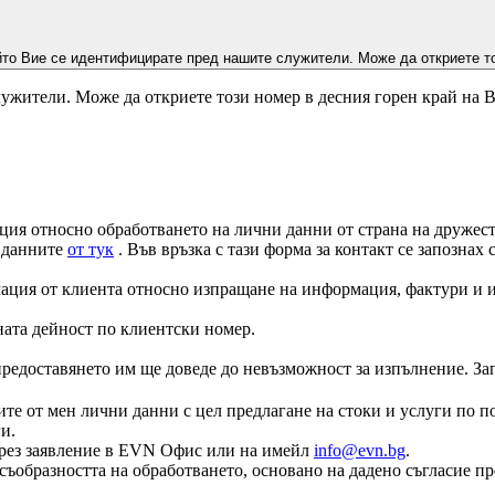
йто Вие се идентифицирате пред нашите служители. Може да откриете то
ужители. Може да откриете този номер в десния горен край на 
ция относно обработването на лични данни от страна на дружеств
а данните
от тук
. Във връзка с тази форма за контакт се запознах
ация от клиента относно изпращане на информация, фактури и и
ната дейност по клиентски номер.
едоставянето им ще доведе до невъзможност за изпълнение. Запоз
те от мен лични данни с цел предлагане на стоки и услуги по по
и.
е чрез заявление в EVN Офис или на имейл
info@evn.bg
.
съобразността на обработването, основано на дадено съгласие пр