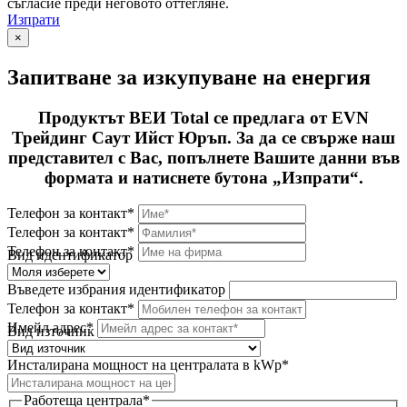
съгласие преди неговото оттегляне.
Изпрати
×
Запитване за изкупуване на енергия
Продуктът ВЕИ Total се предлага от EVN
Трейдинг Саут Ийст Юръп. За да се свърже наш
представител с Вас, попълнете Вашите данни във
формата и натиснете бутона „Изпрати“.
Телефон за контакт*
Телефон за контакт*
Телефон за контакт*
Вид идентификатор
Въведете избрания идентификатор
Телефон за контакт*
Имейл адрес*
Вид източник
Инсталирана мощност на централата в kWp*
Работеща централа*