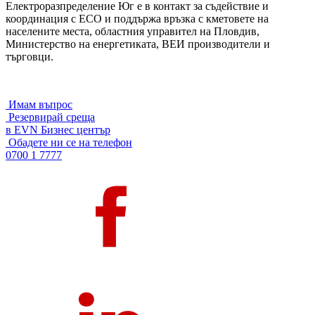
Eлектроразпределение Юг е в контакт за съдействие и
координация с ЕСО и поддържа връзка с кметовете на
населените места, областния управител на Пловдив,
Министерство на енергетиката, ВЕИ производители и
търговци.
Имам въпрос
Резервирай среща
в EVN Бизнес център
Обадете ни се на телефон
0700 1 7777