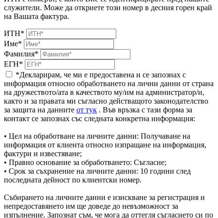
служители. Може да откриете този номер в десния горен край
на Вашата фактура.
ИТН*
Име*
Фамилия*
ЕГН*
*Декларирам, че ми е предоставена и се запознах с
информация относно обработването на лични данни от страна
на дружеството/ата в качеството му/им на администратор/и,
както и за правата ми съгласно действащото законодателство
за защита на данните
от тук
. Във връзка с тази форма за
контакт се запознах със следната конкретна информация:
• Цел на обработване на личните данни: Получаване на
информация от клиента относно изпращане на информация,
фактури и известяване;
• Правно основание за обработването: Съгласие;
• Срок за съхранение на личните данни: 10 години след
последната дейност по клиентски номер.
Събирането на личните данни е изискване за регистрация и
непредоставянето им ще доведе до невъзможност за
изпълнение. Запознат съм, че мога да оттегля съгласието си по