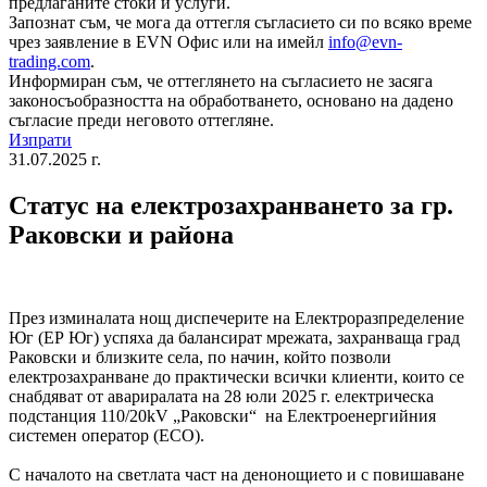
предлаганите стоки и услуги.
Запознат съм, че мога да оттегля съгласието си по всяко време
чрез заявление в EVN Офис или на имейл
info@evn-
trading.com
.
Информиран съм, че оттеглянето на съгласието не засяга
законосъобразността на обработването, основано на дадено
съгласие преди неговото оттегляне.
Изпрати
31.07.2025 г.
Статус на електрозахранването за гр.
Раковски и района
През изминалата нощ диспечерите на Електроразпределение
Юг (ЕР Юг) успяха да балансират мрежата, захранваща град
Раковски и близките села, по начин, който позволи
електрозахранване до практически всички клиенти, които се
снабдяват от авариралата на 28 юли 2025 г. електрическа
подстанция 110/20kV „Раковски“ на Електроенергийния
системен оператор (ЕСО).
С началото на светлата част на денонощието и с повишаване