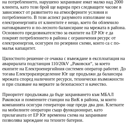
на потреблението, нарушено захранване имат малко над 2000
клиента, като този брой ще варира през следващите часове в
зависимост от развитието на атмосферните условия и
потреблението. В този аспект разумното използване на
електроенергията от клиентите е нещо, което би облекчило
натоварването и по-лесното балансиране на мрежата в района.
Основното предизвикателство за екипите на ЕР Юг е да
покрият потреблението в района с ограничения ресурс от
електроенергия, осигурен по резервни схеми, които са с по-
малък капацитет.
Цялостното решение се очаква с въвеждане в експлоатация на
авариралата подстанция 110/20kV „Раковски“, за което
екипите на Електроенергийния системен оператор работят. До
тогава Електроразпределение Юг ще продължи да балансира
мрежата според наличните ресурси, технически възможности
и при спазване на мерките за безопасност и качество.
Приоритет продължава да бъде захранването към МБАЛ
Раковски и помпените станции на ВиК в района, за които
компанията осигури генератори още преди два дни. Клетките
на мобилните оператори също функционират, като
прилаганата от ЕР Юг временна схема на захранване
позволява зареждане на техните батерии.