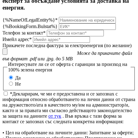
експерт за обсъждане условията за доставка на
енергия.
{%NameOfLegalEntity%}*
{%BookingForm.Bulstat%}
Телефон за контакт*
Имейл адрес*
Прикачете последна фактура за електроенергия (по желание)
Може да прикачите файл
във формат .pdf или .jpg. до 5 MB
Интересувате ли се от оферта с гаранции за произход на
100% зелена енергия
Да
Не
*Декларирам, че ми е предоставена и се запознах с
информация относно обработването на лични данни от страна
на дружеството/ата в качеството му/им на администратор/и,
както и за правата ми съгласно действащото законодателство
за защита на данните
от тук
. Във връзка с тази форма за
контакт се запознах със следната конкретна информация:
• Цел на обработване на личните данни: Запитване за оферти;