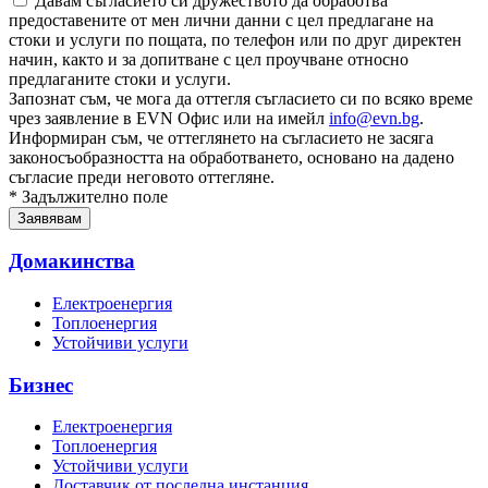
Давам съгласието си дружеството да обработва
предоставените от мен лични данни с цел предлагане на
стоки и услуги по пощата, по телефон или по друг директен
начин, както и за допитване с цел проучване относно
предлаганите стоки и услуги.
Запознат съм, че мога да оттегля съгласието си по всяко време
чрез заявление в EVN Офис или на имейл
info@evn.bg
.
Информиран съм, че оттеглянето на съгласието не засяга
законосъобразността на обработването, основано на дадено
съгласие преди неговото оттегляне.
* Задължително поле
Домакинства
Електроенергия
Топлоенергия
Устойчиви услуги
Бизнес
Електроенергия
Топлоенергия
Устойчиви услуги
Доставчик от последна инстанция