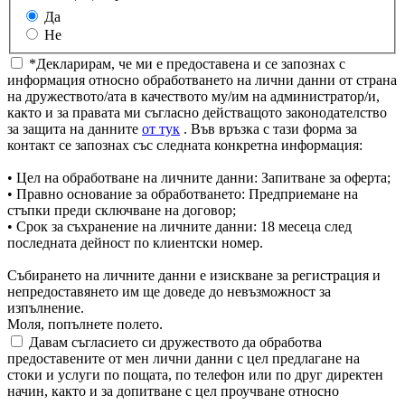
Да
Не
*Декларирам, че ми е предоставена и се запознах с
информация относно обработването на лични данни от страна
на дружеството/ата в качеството му/им на администратор/и,
както и за правата ми съгласно действащото законодателство
за защита на данните
от тук
. Във връзка с тази форма за
контакт се запознах със следната конкретна информация:
• Цел на обработване на личните данни: Запитване за оферта;
• Правно основание за обработването: Предприемане на
стъпки преди сключване на договор;
• Срок за съхранение на личните данни: 18 месеца след
последната дейност по клиентски номер.
Събирането на личните данни е изискване за регистрация и
непредоставянето им ще доведе до невъзможност за
изпълнение.
Моля, попълнете полето.
Давам съгласието си дружеството да обработва
предоставените от мен лични данни с цел предлагане на
стоки и услуги по пощата, по телефон или по друг директен
начин, както и за допитване с цел проучване относно