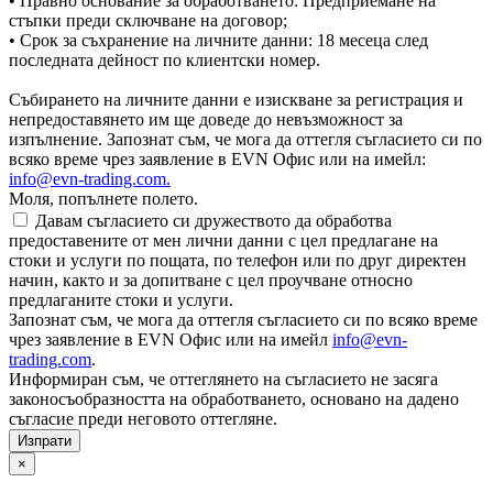
• Правно основание за обработването: Предприемане на
стъпки преди сключване на договор;
• Срок за съхранение на личните данни: 18 месеца след
последната дейност по клиентски номер.
Събирането на личните данни е изискване за регистрация и
непредоставянето им ще доведе до невъзможност за
изпълнение. Запознат съм, че мога да оттегля съгласието си по
всяко време чрез заявление в EVN Офис или на имейл:
info@evn-trading.com
.
Моля, попълнете полето.
Давам съгласието си дружеството да обработва
предоставените от мен лични данни с цел предлагане на
стоки и услуги по пощата, по телефон или по друг директен
начин, както и за допитване с цел проучване относно
предлаганите стоки и услуги.
Запознат съм, че мога да оттегля съгласието си по всяко време
чрез заявление в EVN Офис или на имейл
info@evn-
trading.com
.
Информиран съм, че оттеглянето на съгласието не засяга
законосъобразността на обработването, основано на дадено
съгласие преди неговото оттегляне.
×