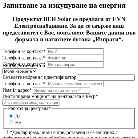
Запитване за изкупуване на енергия
Продуктът ВЕИ Solar се предлага от EVN
Електроснабдяване. За да се свърже наш
представител с Вас, попълнете Вашите данни във
формата и натиснете бутона „Изпрати“.
Телефон за контакт*
Телефон за контакт*
Телефон за контакт*
Вид идентификатор
Въведете избрания идентификатор
Телефон за контакт*
Имейл адрес*
Инсталирана мощност на централата в kWp*
Работеща централа*
Да
Не
*Декларирам, че ми е предоставена и се запознах с
информация относно обработването на лични данни от страна