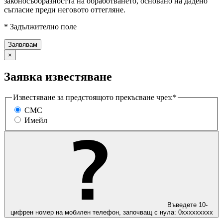
законосъобразността на обработването, основано на дадено
съгласие преди неговото оттегляне.
* Задължително поле
×
Заявка известяване
Известяване за предстоящото прекъсване чрез:*
СМС
Имейл
Въведете 10-
цифрен номер на мобилен телефон, започващ с нула: 0ххххххххх