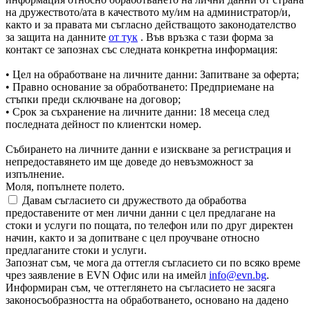
на дружеството/ата в качеството му/им на администратор/и,
както и за правата ми съгласно действащото законодателство
за защита на данните
от тук
. Във връзка с тази форма за
контакт се запознах със следната конкретна информация:
• Цел на обработване на личните данни: Запитване за оферта;
• Правно основание за обработването: Предприемане на
стъпки преди сключване на договор;
• Срок за съхранение на личните данни: 18 месеца след
последната дейност по клиентски номер.
Събирането на личните данни е изискване за регистрация и
непредоставянето им ще доведе до невъзможност за
изпълнение.
Моля, попълнете полето.
Давам съгласието си дружеството да обработва
предоставените от мен лични данни с цел предлагане на
стоки и услуги по пощата, по телефон или по друг директен
начин, както и за допитване с цел проучване относно
предлаганите стоки и услуги.
Запознат съм, че мога да оттегля съгласието си по всяко време
чрез заявление в EVN Офис или на имейл
info@evn.bg
.
Информиран съм, че оттеглянето на съгласието не засяга
законосъобразността на обработването, основано на дадено