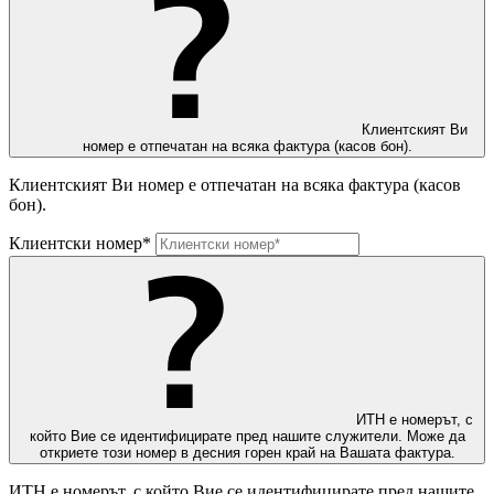
Клиентският Ви
номер е отпечатан на всяка фактура (касов бон).
Клиентският Ви номер е отпечатан на всяка фактура (касов
бон).
Клиентски номер*
ИТН е номерът, с
който Вие се идентифицирате пред нашите служители. Може да
откриете този номер в десния горен край на Вашата фактура.
ИТН е номерът, с който Вие се идентифицирате пред нашите