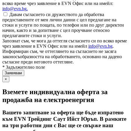
всяко време чрез заявление в EVN Офис или на имейл:
info@evn.bg
.
Давам съгласието си дружеството да обработва
предоставените от мен лични данни с цел предлагане на
стоки и услуги по пощата, по телефон или по друг директен
начин, както и за допитване с цел проучване относно
предлаганите стоки и услуги.
Запознат съм, че мога да оттегля съгласието си по всяко време
чрез заявление в EVN Офис или на имейл
info@evn.bg
.
Информиран съм, че оттеглянето на съгласието не засяга
законосъобразността на обработването, основано на дадено
съгласие преди неговото оттегляне.
* Задължително поле
×
Вземете индивидуална оферта за
продажба на електроенергия
Вашето запитване за оферта ще бъде изпратено
към EVN Трейдинг Саут Ийст Юръп. В рамките
на три работни дни с Вас ще се свърже наш