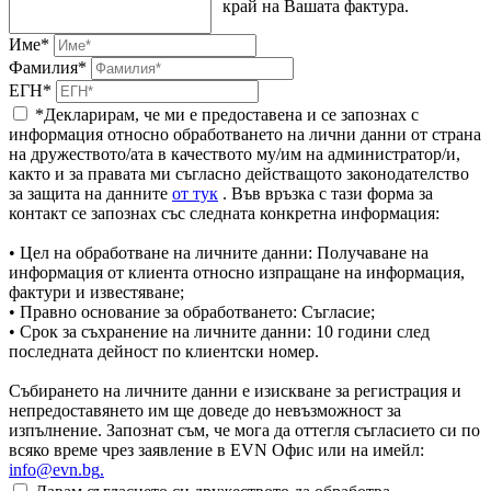
край на Вашата фактура.
Име*
Фамилия*
ЕГН*
*Декларирам, че ми е предоставена и се запознах с
информация относно обработването на лични данни от страна
на дружеството/ата в качеството му/им на администратор/и,
както и за правата ми съгласно действащото законодателство
за защита на данните
от тук
. Във връзка с тази форма за
контакт се запознах със следната конкретна информация:
• Цел на обработване на личните данни: Получаване на
информация от клиента относно изпращане на информация,
фактури и известяване;
• Правно основание за обработването: Съгласие;
• Срок за съхранение на личните данни: 10 години след
последната дейност по клиентски номер.
Събирането на личните данни е изискване за регистрация и
непредоставянето им ще доведе до невъзможност за
изпълнение. Запознат съм, че мога да оттегля съгласието си по
всяко време чрез заявление в EVN Офис или на имейл:
info@evn.bg
.