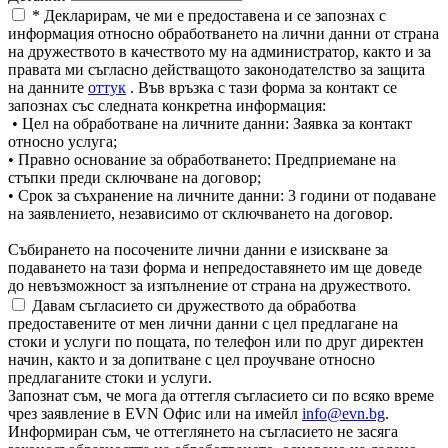
* Декларирам, че ми е предоставена и се запознах с
информация относно обработването на лични данни от страна
на дружеството в качеството му на администратор, както и за
правата ми съгласно действащото законодателство за защита
на данните
оттук
. Във връзка с тази форма за контакт се
запознах със следната конкретна информация:
• Цел на обработване на личните данни: Заявка за контакт
относно услуга;
• Правно основание за обработването: Предприемане на
стъпки преди сключване на договор;
• Срок за съхранение на личните данни: 3 години от подаване
на заявлението, независимо от сключването на договор.
Събирането на посочените лични данни е изискване за
подаването на тази форма и непредоставянето им ще доведе
до невъзможност за изпълнение от страна на дружеството.
Давам съгласието си дружеството да обработва
предоставените от мен лични данни с цел предлагане на
стоки и услуги по пощата, по телефон или по друг директен
начин, както и за допитване с цел проучване относно
предлаганите стоки и услуги.
Запознат съм, че мога да оттегля съгласието си по всяко време
чрез заявление в EVN Офис или на имейл
info@evn.bg
.
Информиран съм, че оттеглянето на съгласието не засяга