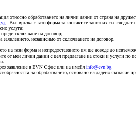
ация относно обработването на лични данни от страна на дружест
тук
. Във връзка с тази форма за контакт се запознах със следнат
сно услуга;
 преди сключване на договор;
на заявлението, независимо от сключването на договор.
ето на тази форма и непредоставянето им ще доведе до невъзмож
те от мен лични данни с цел предлагане на стоки и услуги по по
и.
е чрез заявление в EVN Офис или на имейл
info@evn.bg
.
съобразността на обработването, основано на дадено съгласие пр