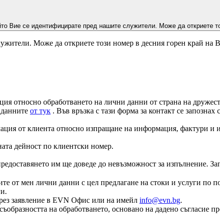
йто Вие се идентифицирате пред нашите служители. Може да откриете то
ужители. Може да откриете този номер в десния горен край на 
ция относно обработването на лични данни от страна на дружеств
а данните
от тук
. Във връзка с тази форма за контакт се запознах
ация от клиента относно изпращане на информация, фактури и и
ната дейност по клиентски номер.
едоставянето им ще доведе до невъзможност за изпълнение. Запоз
те от мен лични данни с цел предлагане на стоки и услуги по по
и.
е чрез заявление в EVN Офис или на имейл
info@evn.bg
.
съобразността на обработването, основано на дадено съгласие пр