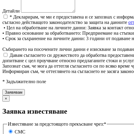
Детайли
* Декларирам, че ми е предоставена и се запознах с информ
съгласно действащото законодателство за защита на данните
от
• Цел на обработване на личните данни: Заявка за контакт отно
• Правно основание за обработването: Предприемане на стъпки
• Срок за съхранение на личните данни: 3 години от подаване 
Събирането на посочените лични данни е изискване за подаван
Давам съгласието си дружеството да обработва предоставени
допитване с цел проучване относно предлаганите стоки и услуг
Запознат съм, че мога да оттегля съгласието си по всяко врем
Информиран съм, че оттеглянето на съгласието не засяга законо
* Задължително поле
×
Заявка известяване
Известяване за предстоящото прекъсване чрез:*
СМС