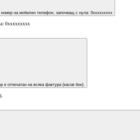
 номер на мобилен телефон, започващ с нула: 0ххххххххх
а: 0ххххххххх
р е отпечатан на всяка фактура (касов бон).
).