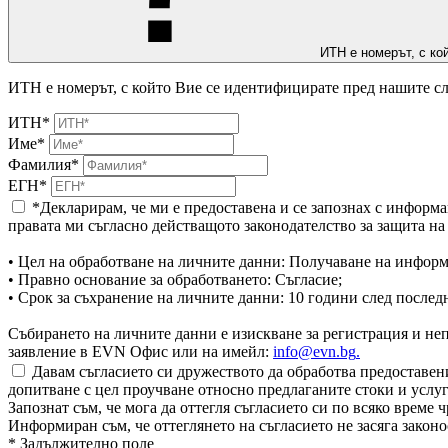
ИТН е номерът, с ко
ИТН е номерът, с който Вие се идентифицирате пред нашите сл
ИТН*
Име*
Фамилия*
ЕГН*
*Декларирам, че ми е предоставена и се запознах с информа
правата ми съгласно действащото законодателство за защита н
• Цел на обработване на личните данни: Получаване на информ
• Правно основание за обработването: Съгласие;
• Срок за съхранение на личните данни: 10 години след послед
Събирането на личните данни е изискване за регистрация и непр
заявление в EVN Офис или на имейл:
info@evn.bg
.
Давам съгласието си дружеството да обработва предоставени
допитване с цел проучване относно предлаганите стоки и услуг
Запознат съм, че мога да оттегля съгласието си по всяко врем
Информиран съм, че оттеглянето на съгласието не засяга законо
* Задължително поле