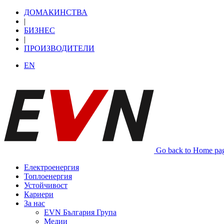
ДОМАКИНСТВА
|
БИЗНЕС
|
ПРОИЗВОДИТЕЛИ
EN
Go back to Home pa
Електроенергия
Топлоенергия
Устойчивост
Кариери
За нас
EVN България Група
Медии