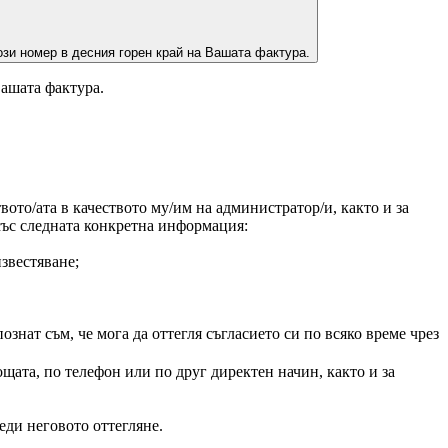
зи номер в десния горен край на Вашата фактура.
Вашата фактура.
ото/ата в качеството му/им на администратор/и, както и за
 със следната конкретна информация:
звестяване;
нат съм, че мога да оттегля съгласието си по всяко време чрез
щата, по телефон или по друг директен начин, както и за
еди неговото оттегляне.