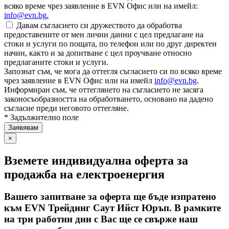
всяко време чрез заявление в EVN Офис или на имейл:
info@evn.bg
.
Давам съгласието си дружеството да обработва
предоставените от мен лични данни с цел предлагане на
стоки и услуги по пощата, по телефон или по друг директен
начин, както и за допитване с цел проучване относно
предлаганите стоки и услуги.
Запознат съм, че мога да оттегля съгласието си по всяко време
чрез заявление в EVN Офис или на имейл
info@evn.bg
.
Информиран съм, че оттеглянето на съгласието не засяга
законосъобразността на обработването, основано на дадено
съгласие преди неговото оттегляне.
* Задължително поле
×
Вземете индивидуална оферта за
продажба на електроенергия
Вашето запитване за оферта ще бъде изпратено
към EVN Трейдинг Саут Ийст Юръп. В рамките
на три работни дни с Вас ще се свърже наш