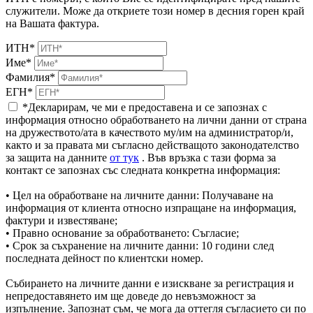
служители. Може да откриете този номер в десния горен край
на Вашата фактура.
ИТН*
Име*
Фамилия*
ЕГН*
*Декларирам, че ми е предоставена и се запознах с
информация относно обработването на лични данни от страна
на дружеството/ата в качеството му/им на администратор/и,
както и за правата ми съгласно действащото законодателство
за защита на данните
от тук
. Във връзка с тази форма за
контакт се запознах със следната конкретна информация:
• Цел на обработване на личните данни: Получаване на
информация от клиента относно изпращане на информация,
фактури и известяване;
• Правно основание за обработването: Съгласие;
• Срок за съхранение на личните данни: 10 години след
последната дейност по клиентски номер.
Събирането на личните данни е изискване за регистрация и
непредоставянето им ще доведе до невъзможност за
изпълнение. Запознат съм, че мога да оттегля съгласието си по