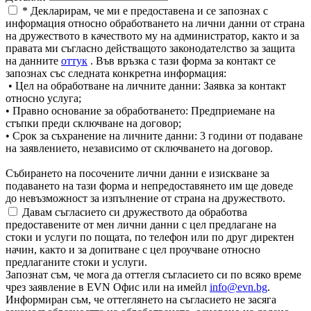
* Декларирам, че ми е предоставена и се запознах с
информация относно обработването на лични данни от страна
на дружеството в качеството му на администратор, както и за
правата ми съгласно действащото законодателство за защита
на данните
оттук
. Във връзка с тази форма за контакт се
запознах със следната конкретна информация:
• Цел на обработване на личните данни: Заявка за контакт
относно услуга;
• Правно основание за обработването: Предприемане на
стъпки преди сключване на договор;
• Срок за съхранение на личните данни: 3 години от подаване
на заявлението, независимо от сключването на договор.
Събирането на посочените лични данни е изискване за
подаването на тази форма и непредоставянето им ще доведе
до невъзможност за изпълнение от страна на дружеството.
Давам съгласието си дружеството да обработва
предоставените от мен лични данни с цел предлагане на
стоки и услуги по пощата, по телефон или по друг директен
начин, както и за допитване с цел проучване относно
предлаганите стоки и услуги.
Запознат съм, че мога да оттегля съгласието си по всяко време
чрез заявление в EVN Офис или на имейл
info@evn.bg
.
Информиран съм, че оттеглянето на съгласието не засяга