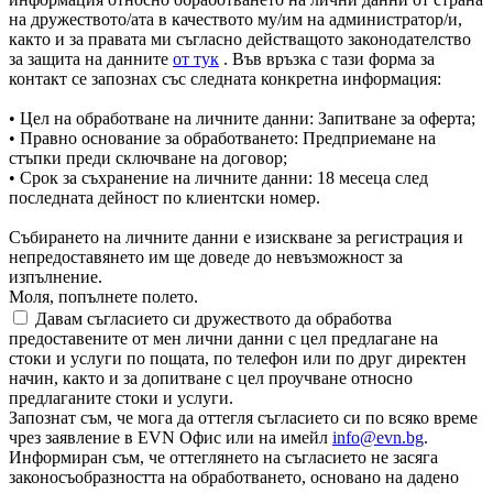
на дружеството/ата в качеството му/им на администратор/и,
както и за правата ми съгласно действащото законодателство
за защита на данните
от тук
. Във връзка с тази форма за
контакт се запознах със следната конкретна информация:
• Цел на обработване на личните данни: Запитване за оферта;
• Правно основание за обработването: Предприемане на
стъпки преди сключване на договор;
• Срок за съхранение на личните данни: 18 месеца след
последната дейност по клиентски номер.
Събирането на личните данни е изискване за регистрация и
непредоставянето им ще доведе до невъзможност за
изпълнение.
Моля, попълнете полето.
Давам съгласието си дружеството да обработва
предоставените от мен лични данни с цел предлагане на
стоки и услуги по пощата, по телефон или по друг директен
начин, както и за допитване с цел проучване относно
предлаганите стоки и услуги.
Запознат съм, че мога да оттегля съгласието си по всяко време
чрез заявление в EVN Офис или на имейл
info@evn.bg
.
Информиран съм, че оттеглянето на съгласието не засяга
законосъобразността на обработването, основано на дадено