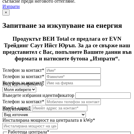
съгласие преди неговото оттегляне.
Изпрати
×
Запитване за изкупуване на енергия
Продуктът ВЕИ Total се предлага от EVN
Трейдинг Саут Ийст Юръп. За да се свърже наш
представител с Вас, попълнете Вашите данни във
формата и натиснете бутона „Изпрати“.
Телефон за контакт*
Телефон за контакт*
Телефон за контакт*
Вид идентификатор
Въведете избрания идентификатор
Телефон за контакт*
Имейл адрес*
Вид източник
Инсталирана мощност на централата в kWp*
Работеща централа*