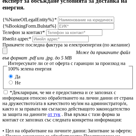
експерт за обсъждане условията за доставка на
енергия.
{%NameOfLegalEntity%}*
{%BookingForm.Bulstat%}
Телефон за контакт*
Имейл адрес*
Прикачете последна фактура за електроенергия (по желание)
Може да прикачите файл
във формат .pdf или .jpg. до 5 MB
Интересувате ли се от оферта с гаранции за произход на
100% зелена енергия
Да
Не
*Декларирам, че ми е предоставена и се запознах с
информация относно обработването на лични данни от страна
на дружеството/ата в качеството му/им на администратор/и,
както и за правата ми съгласно действащото законодателство
за защита на данните
от тук
. Във връзка с тази форма за
контакт се запознах със следната конкретна информация:
• Цел на обработване на личните данни: Запитване за оферти;