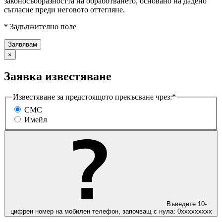
законосъобразността на обработването, основано на дадено
съгласие преди неговото оттегляне.
* Задължително поле
×
Заявка известяване
Известяване за предстоящото прекъсване чрез:*
СМС
Имейл
Въведете 10-
цифрен номер на мобилен телефон, започващ с нула: 0ххххххххх