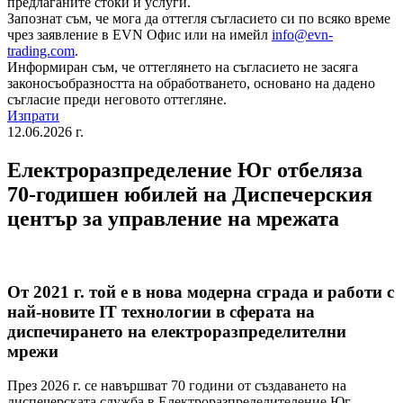
предлаганите стоки и услуги.
Запознат съм, че мога да оттегля съгласието си по всяко време
чрез заявление в EVN Офис или на имейл
info@evn-
trading.com
.
Информиран съм, че оттеглянето на съгласието не засяга
законосъобразността на обработването, основано на дадено
съгласие преди неговото оттегляне.
Изпрати
12.06.2026 г.
Електроразпределение Юг отбеляза
70-годишен юбилей на Диспечерския
център за управление на мрежата
От 2021 г. той е в нова модерна сграда и работи с
най-новите IT технологии в сферата на
диспечирането на електроразпределителни
мрежи
През 2026 г. се навършват 70 години от създаването на
диспечерската служба в Електроразпределителeние Юг –