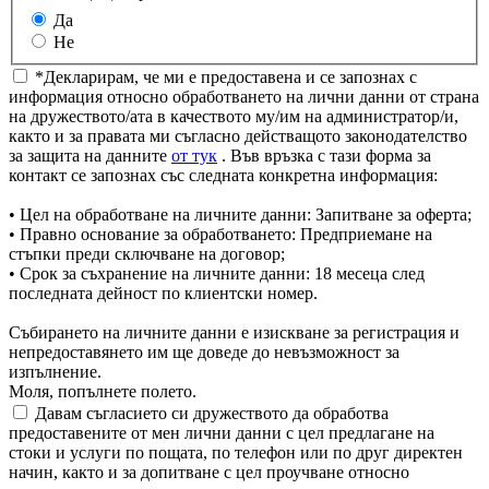
Да
Не
*Декларирам, че ми е предоставена и се запознах с
информация относно обработването на лични данни от страна
на дружеството/ата в качеството му/им на администратор/и,
както и за правата ми съгласно действащото законодателство
за защита на данните
от тук
. Във връзка с тази форма за
контакт се запознах със следната конкретна информация:
• Цел на обработване на личните данни: Запитване за оферта;
• Правно основание за обработването: Предприемане на
стъпки преди сключване на договор;
• Срок за съхранение на личните данни: 18 месеца след
последната дейност по клиентски номер.
Събирането на личните данни е изискване за регистрация и
непредоставянето им ще доведе до невъзможност за
изпълнение.
Моля, попълнете полето.
Давам съгласието си дружеството да обработва
предоставените от мен лични данни с цел предлагане на
стоки и услуги по пощата, по телефон или по друг директен
начин, както и за допитване с цел проучване относно