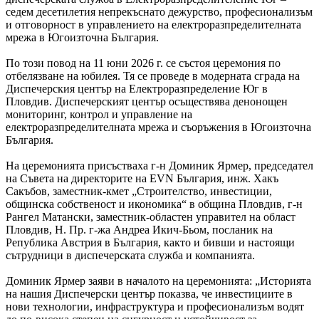
седем десетилетия непрекъснато дежурство, професионализъм
и отговорност в управлението на електроразпределителната
мрежа в Югоизточна България.
По този повод на 11 юни 2026 г. се състоя церемония по
отбелязване на юбилея. Тя се проведе в модерната сграда на
Диспечерския център на Електроразпределение Юг в
Пловдив. Диспечерският център осъществява денонощен
мониторинг, контрол и управление на
електроразпределителната мрежа и съоръжения в Югоизточна
България.
На церемонията присъстваха г-н Доминик Ярмер, председател
на Съвета на директорите на EVN България, инж. Хакъ
Сакъбов, заместник-кмет „Строителство, инвестиции,
общинска собственост и икономика“ в община Пловдив, г-н
Рангел Матански, заместник-областен управител на област
Пловдив, Н. Пр. г-жа Андреа Икич-Бьом, посланик на
Република Австрия в България, както и бивши и настоящи
сътрудници в диспечерската служба и компанията.
Доминик Ярмер заяви в началото на церемонията: „Историята
на нашия Диспечерски център показва, че инвестициите в
нови технологии, инфраструктура и професионализъм водят