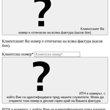
Клиентският Ви
номер е отпечатан на всяка фактура (касов бон).
Клиентският Ви номер е отпечатан на всяка фактура (касов
бон).
Клиентски номер*
ИТН е номерът, с
който Вие се идентифицирате пред нашите служители. Може да
откриете този номер в десния горен край на Вашата фактура.
ИТН е номерът, с който Вие се идентифицирате пред нашите