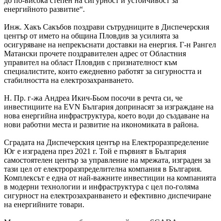
до по-висока степен на сигурност и устойчивост за
енергийното развитие“.
Инж. Хакъ Сакъбов поздрави сътрудниците в Диспечерския
център от името на община Пловдив за усилията за
осигуряване на непрекъснати доставки на енергия. Г-н Рангел
Матански прочете поздравителен адрес от Областния
управител на област Пловдив с признателност към
специалистите, които ежедневно работят за сигурността и
стабилността на електрозахранването.
Н. Пр. г-жа Андреа Икич-Бьом посочи в речта си, че
инвестициите на EVN България допринасят за изграждане на
нова енергийна инфраструктура, което води до създаване на
нови работни места и развитие на икономиката в района.
Сградата на Диспечерския център на Електроразпределение
Юг е изградена през 2021 г. Той е първият в България
самостоятелен център за управление на мрежата, изграден за
тази цел от електроразпределителна компания в България.
Комплексът е една от най-важните инвестиции на компанията
в модерни технологии и инфраструктура с цел по-голяма
сигурност на електрозахранването и ефективно диспечиране
на енергийните товари.