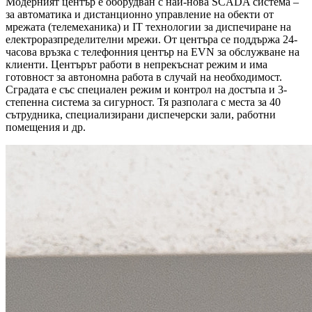
Модерният център е оборудван с най-нова SCADA система –
за автоматика и дистанционно управление на обекти от
мрежата (телемеханика) и IT технологии за диспечиране на
електроразпределителни мрежи. От центъра се поддържа 24-
часова връзка с телефонния център на EVN за обслужване на
клиенти. Центърът работи в непрекъснат режим и има
готовност за автономна работа в случай на необходимост.
Сградата е със специален режим и контрол на достъпа и 3-
степенна система за сигурност. Тя разполага с места за 40
сътрудника, специализирани диспечерски зали, работни
помещения и др.