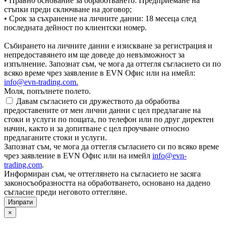
• Правно основание за обработването: Предприемане на
стъпки преди сключване на договор;
• Срок за съхранение на личните данни: 18 месеца след
последната дейност по клиентски номер.
Събирането на личните данни е изискване за регистрация и
непредоставянето им ще доведе до невъзможност за
изпълнение. Запознат съм, че мога да оттегля съгласието си по
всяко време чрез заявление в EVN Офис или на имейл:
info@evn-trading.com
.
Моля, попълнете полето.
Давам съгласието си дружеството да обработва
предоставените от мен лични данни с цел предлагане на
стоки и услуги по пощата, по телефон или по друг директен
начин, както и за допитване с цел проучване относно
предлаганите стоки и услуги.
Запознат съм, че мога да оттегля съгласието си по всяко време
чрез заявление в EVN Офис или на имейл
info@evn-
trading.com
.
Информиран съм, че оттеглянето на съгласието не засяга
законосъобразността на обработването, основано на дадено
съгласие преди неговото оттегляне.
×