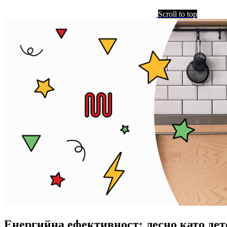
Scroll to top
Енергийна ефективност: лесно като дет