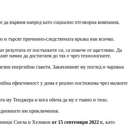
ме да вървим напред като социално отговорна компания,
о и търсят причинно-следствената връзка във всичко.
ат резултата от постъпките си, са повече от щастливи. Да
кият начин да достигнем до тях е чрез технологиите.
олезни енергийни съвети. Закачливият му поглед и чаровна
ергийна ефективност у дома е реално постижима чрез малките
та му Тенджера и кога обича да му е тъмно и тихо.
ежедневните им приключения.
жарници Сиела и Хеликон
от 15 септември 2022 г.
, като