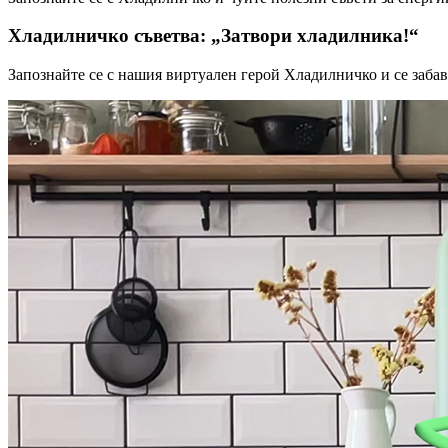
Хладилничко съветва: „Затвори хладилника!“
Запознайте се с нашия виртуален герой Хладилничко и се забав