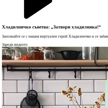
Хладилничко съветва: „Затвори хладилника!“
Запознайте се с нашия виртуален герой Хладилничко и се забав
Зареди видеото