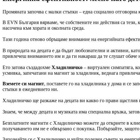
Промяната започва с малки стъпки – една социално отговорна 
В EVN България вярваме, че собствените ни действия са тези,
насочена към хората и околната среда.
Тази година отново обръщаме внимание на енергийната ефективн
В природата на децата е да бъдат любознателни и активни, като
привлечеш вниманието им и да ги накараш да те слушат обаче не
Ето затова създадохме
Хладилничко
– виртуален симпатяга, ко
усмивка, запечатани на магнит за хладилник, веднага привлича
Вземете си магнит
, поставете го на хладилника у дома и се з
стъпки в ежедневието ни.
Хладилничко ще разкаже на децата ви какво го прави щастлив и
Знаем, че между децата и музиката има специална връзка, зато
Безплатните магнити с Хладилничко можете да откриете в кл
получаването им не е обвързано с покупка. Побързайте, защото 
Запознайте се с Хладилничко и чуйте полезни съвети за енерг