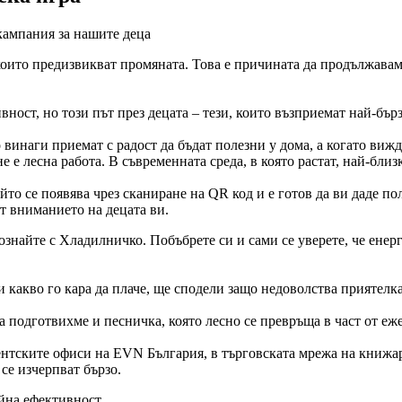
кампания за нашите деца
 които предизвикват промяната. Това е причината да продължава
ост, но този път през децата – тези, които възприемат най-бърз
 винаги приемат с радост да бъдат полезни у дома, а когато вижд
 е лесна работа. В съвременната среда, в която растат, най-близ
йто се появява чрез сканиране на QR код и е готов да ви даде п
т вниманието на децата ви.
апознайте с Хладилничко. Побъбрете си и сами се уверете, че ен
 какво го кара да плаче, ще сподели защо недоволства приятелка
ва подготвихме и песничка, която лесно се превръща в част от 
иентските офиси на EVN България, в търговската мрежа на кни
се изчерпват бързо.
ийна ефективност