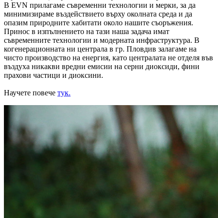
В EVN прилагаме съвременни технологии и мерки, за да
минимизираме въздействието върху околната среда и да
опазим природните хабитати около нашите съоръжения.
Принос в изпълнението на тази наша задача имат
съвременните технологии и модерната инфраструктура. В
когенерационната ни централа в гр. Пловдив залагаме на
чисто производство на енергия, като централата не отделя във
въздуха никакви вредни емисии на серни диоксиди, фини
прахови частици и диоксини.
Научете повече
тук.