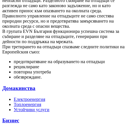
неопасни отпадъци. Разделното събиране на отпадъци се
разглежда не само като законово задължение, но и като
активен принос към опазването на околната среда.
Правилното управление на отпадъците не само спестява
природни ресурси, но и предотвратява замърсяването на
околната среда с опасни вещества.
В групата EVN България функционира успешна система за
събиране и разделяне на отпадъците, генерирани при
дейности по поддръжка на мрежата.
При третирането на отпадъци спазваме следните политики на
Европейския съюз:
предотвратяване на образуването на отпадъци
рециклиране
повторна употреба
обезвреждане.
Домакинства
Електроенергия
Топлоенергия
Устойчиви услуги
Бизнес