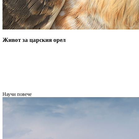
Живот за царския орел
Научи повече