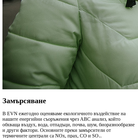
Замърсяване
В EVN ежегодно оценяваме екологичното въздействие на
нашите енергийни съоръжения чрез ABC анализ, който
обхваща въздух, вода, отпадъци, почва, шум, биоразнообразие
и други фактори. Основните преки замърсители от
термичните централи са NOx, прах, CO и SO₂.