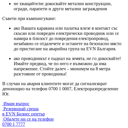
не хващайте/не докосвайте метални конструкции,
огради, парапети и други метални заграждения
Съвети при къмпингуване:
ако Вашата каравана или палатка влезе в контакт със
скъсан или повреден електрически проводник или се
намира в близост до повредения електропровод,
незабавно се отдалечете и останете на безопасно място
до пристигане на аварийна група на EVN България.
ако проводникът е паднал на земята, не го докосвайте!
Имайте предвид, че по него е възможно да има
напрежение. Стойте далеч – минимум на 8 метра
разстояние от проводника!
В случаи на авария клиентите могат да сигнализират
денонощно на телефон 0700 1 0007, Електроразпределение
Юг.
Имам въпрос
Резервирай среща
в EVN Бизнес център
Обадете ни се на телефон
0700 1 7777