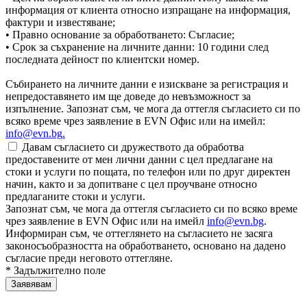
информация от клиента относно изпращане на информация,
фактури и известяване;
• Правно основание за обработването: Съгласие;
• Срок за съхранение на личните данни: 10 години след
последната дейност по клиентски номер.
Събирането на личните данни е изискване за регистрация и
непредоставянето им ще доведе до невъзможност за
изпълнение. Запознат съм, че мога да оттегля съгласието си по
всяко време чрез заявление в EVN Офис или на имейл:
info@evn.bg
.
Давам съгласието си дружеството да обработва
предоставените от мен лични данни с цел предлагане на
стоки и услуги по пощата, по телефон или по друг директен
начин, както и за допитване с цел проучване относно
предлаганите стоки и услуги.
Запознат съм, че мога да оттегля съгласието си по всяко време
чрез заявление в EVN Офис или на имейл
info@evn.bg
.
Информиран съм, че оттеглянето на съгласието не засяга
законосъобразността на обработването, основано на дадено
съгласие преди неговото оттегляне.
* Задължително поле