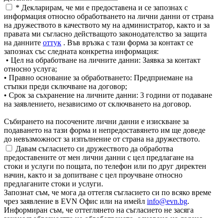
* Декларирам, че ми е предоставена и се запознах с
информация относно обработването на лични данни от страна
на дружеството в качеството му на администратор, както и за
правата ми съгласно действащото законодателство за защита
на данните
оттук
. Във връзка с тази форма за контакт се
запознах със следната конкретна информация:
• Цел на обработване на личните данни: Заявка за контакт
относно услуга;
• Правно основание за обработването: Предприемане на
стъпки преди сключване на договор;
• Срок за съхранение на личните данни: 3 години от подаване
на заявлението, независимо от сключването на договор.
Събирането на посочените лични данни е изискване за
подаването на тази форма и непредоставянето им ще доведе
до невъзможност за изпълнение от страна на дружеството.
Давам съгласието си дружеството да обработва
предоставените от мен лични данни с цел предлагане на
стоки и услуги по пощата, по телефон или по друг директен
начин, както и за допитване с цел проучване относно
предлаганите стоки и услуги.
Запознат съм, че мога да оттегля съгласието си по всяко време
чрез заявление в EVN Офис или на имейл
info@evn.bg
.
Информиран съм, че оттеглянето на съгласието не засяга