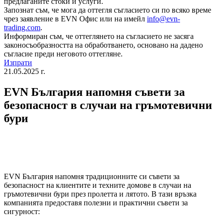
предлаганите стоки и услуги.
Запознат съм, че мога да оттегля съгласието си по всяко време
чрез заявление в EVN Офис или на имейл
info@evn-
trading.com
.
Информиран съм, че оттеглянето на съгласието не засяга
законосъобразността на обработването, основано на дадено
съгласие преди неговото оттегляне.
Изпрати
21.05.2025 г.
EVN България напомня съвети за
безопасност в случаи на гръмотевични
бури
EVN България напомня традиционните си съвети за
безопасност на клиентите и техните домове в случаи на
гръмотевични бури през пролетта и лятото. В тази връзка
компанията предоставя полезни и практични съвети за
сигурност: