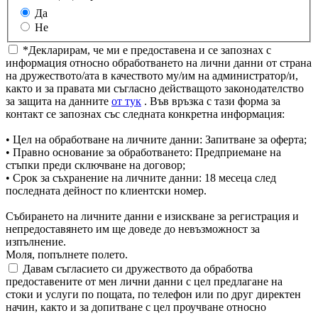
Да
Не
*Декларирам, че ми е предоставена и се запознах с
информация относно обработването на лични данни от страна
на дружеството/ата в качеството му/им на администратор/и,
както и за правата ми съгласно действащото законодателство
за защита на данните
от тук
. Във връзка с тази форма за
контакт се запознах със следната конкретна информация:
• Цел на обработване на личните данни: Запитване за оферта;
• Правно основание за обработването: Предприемане на
стъпки преди сключване на договор;
• Срок за съхранение на личните данни: 18 месеца след
последната дейност по клиентски номер.
Събирането на личните данни е изискване за регистрация и
непредоставянето им ще доведе до невъзможност за
изпълнение.
Моля, попълнете полето.
Давам съгласието си дружеството да обработва
предоставените от мен лични данни с цел предлагане на
стоки и услуги по пощата, по телефон или по друг директен
начин, както и за допитване с цел проучване относно