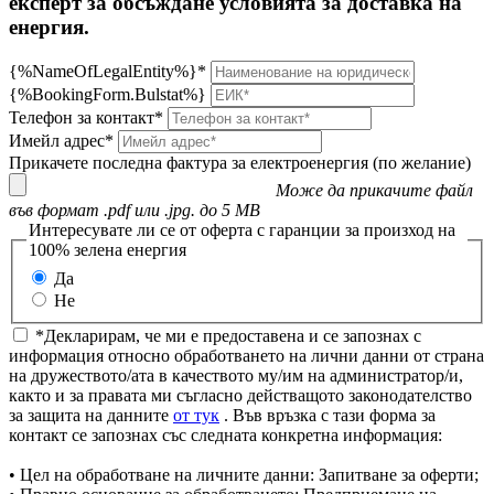
експерт за обсъждане условията за доставка на
енергия.
{%NameOfLegalEntity%}*
{%BookingForm.Bulstat%}
Телефон за контакт*
Имейл адрес*
Прикачете последна фактура за електроенергия (по желание)
Може да прикачите файл
във формат .pdf или .jpg. до 5 MB
Интересувате ли се от оферта с гаранции за произход на
100% зелена енергия
Да
Не
*Декларирам, че ми е предоставена и се запознах с
информация относно обработването на лични данни от страна
на дружеството/ата в качеството му/им на администратор/и,
както и за правата ми съгласно действащото законодателство
за защита на данните
от тук
. Във връзка с тази форма за
контакт се запознах със следната конкретна информация:
• Цел на обработване на личните данни: Запитване за оферти;