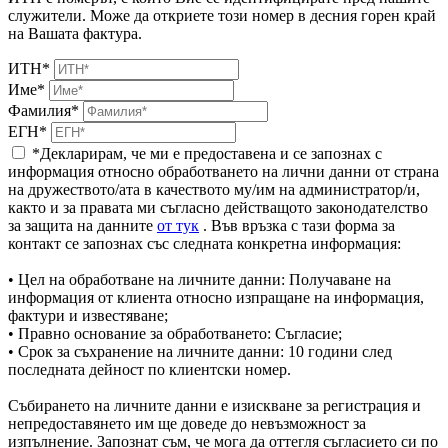
служители. Може да откриете този номер в десния горен край
на Вашата фактура.
ИТН*
Име*
Фамилия*
ЕГН*
*Декларирам, че ми е предоставена и се запознах с
информация относно обработването на лични данни от страна
на дружеството/ата в качеството му/им на администратор/и,
както и за правата ми съгласно действащото законодателство
за защита на данните
от тук
. Във връзка с тази форма за
контакт се запознах със следната конкретна информация:
• Цел на обработване на личните данни: Получаване на
информация от клиента относно изпращане на информация,
фактури и известяване;
• Правно основание за обработването: Съгласие;
• Срок за съхранение на личните данни: 10 години след
последната дейност по клиентски номер.
Събирането на личните данни е изискване за регистрация и
непредоставянето им ще доведе до невъзможност за
изпълнение. Запознат съм, че мога да оттегля съгласието си по