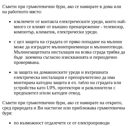
Съвети при гръмотевични бури, ако се намирате в дома или
на работното място:
изключете от контакта електрическите уреди, които най-
много се влияят от външно пренапрежение - телевизор,
компютър, климатик, електрически уреди.
с цел защита на сградата от пряко попадане на мълнии
може да изградите мълниеприемници и мълниеотводи.
Мълниезащитната инсталация на всяка сграда трябва да
бъде заземена съгласно изискванията и периодично
проверявана.
за защита на домакинските уреди и вътрешната
електрическа инсталация е препоръчително да има
монтирана катодна защита в ел. табло на сградата или
устройства като UPS, протектори и разклонители с
предпазител и/или катоден отвод.
Съвети при гръмотевични бури, ако се намирате на открито,
сред природата и Ви настигне или приближава гръмотевична
буря:
по възможност отдалечете се от електропроводи