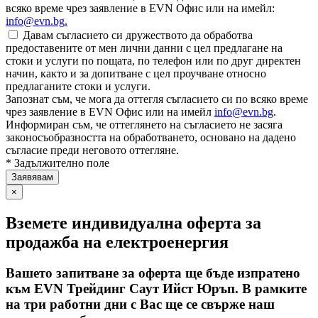
всяко време чрез заявление в EVN Офис или на имейл:
info@evn.bg
.
Давам съгласието си дружеството да обработва
предоставените от мен лични данни с цел предлагане на
стоки и услуги по пощата, по телефон или по друг директен
начин, както и за допитване с цел проучване относно
предлаганите стоки и услуги.
Запознат съм, че мога да оттегля съгласието си по всяко време
чрез заявление в EVN Офис или на имейл
info@evn.bg
.
Информиран съм, че оттеглянето на съгласието не засяга
законосъобразността на обработването, основано на дадено
съгласие преди неговото оттегляне.
* Задължително поле
×
Вземете индивидуална оферта за
продажба на електроенергия
Вашето запитване за оферта ще бъде изпратено
към EVN Трейдинг Саут Ийст Юръп. В рамките
на три работни дни с Вас ще се свърже наш