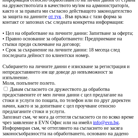
на дружеството/ата в качеството му/им на администратор/и,
както и за правата ми съгласно действащото законодателство
за защита на данните
от тук
. Във връзка с тази форма за
контакт се запознах със следната конкретна информация:
• Цел на обработване на личните данни: Запитване за оферта;
• Правно основание за обработването: Предприемане на
стъпки преди сключване на договор;
• Срок за съхранение на личните данни: 18 месеца след
последната дейност по клиентски номер.
Събирането на личните данни е изискване за регистрация и
непредоставянето им ще доведе до невъзможност за
изпълнение.
Моля, попълнете полето.
Давам съгласието си дружеството да обработва
предоставените от мен лични данни с цел предлагане на
стоки и услуги по пощата, по телефон или по друг директен
начин, както и за допитване с цел проучване относно
предлаганите стоки и услуги.
Запознат съм, че мога да оттегля съгласието си по всяко време
чрез заявление в EVN Офис или на имейл
info@evn.bg
.
Информиран съм, че оттеглянето на съгласието не засяга
законосъобразността на обработването, основано на дадено