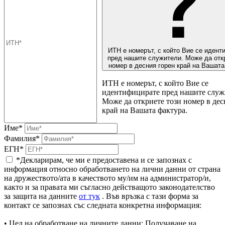
ИТН е номерът, с който Вие се идент
пред нашите служители. Може да отк
номер в десния горен край на Вашата
ИТН е номерът, с който Вие се
идентифицирате пред нашите служ
Може да откриете този номер в дес
край на Вашата фактура.
Име*
Фамилия*
ЕГН*
*Декларирам, че ми е предоставена и се запознах с
информация относно обработването на лични данни от страна
на дружеството/ата в качеството му/им на администратор/и,
както и за правата ми съгласно действащото законодателство
за защита на данните
от тук
. Във връзка с тази форма за
контакт се запознах със следната конкретна информация:
• Цел на обработване на личните данни: Получаване на