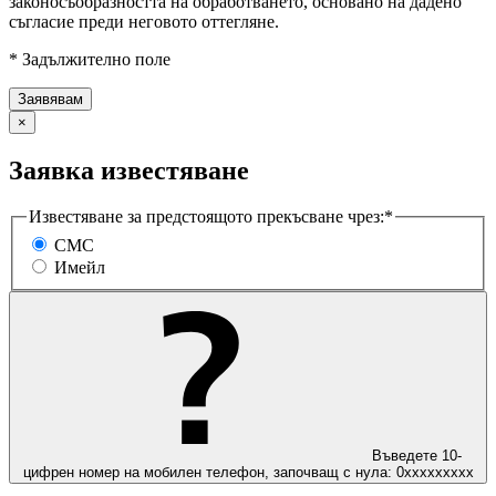
законосъобразността на обработването, основано на дадено
съгласие преди неговото оттегляне.
* Задължително поле
×
Заявка известяване
Известяване за предстоящото прекъсване чрез:*
СМС
Имейл
Въведете 10-
цифрен номер на мобилен телефон, започващ с нула: 0ххххххххх