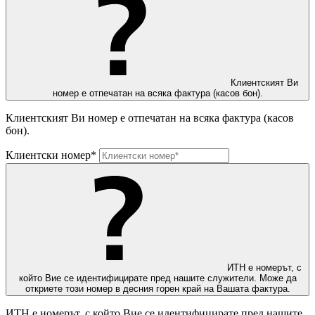
Клиентският Ви
номер е отпечатан на всяка фактура (касов бон).
Клиентският Ви номер е отпечатан на всяка фактура (касов
бон).
Клиентски номер*
ИТН е номерът, с
който Вие се идентифицирате пред нашите служители. Може да
откриете този номер в десния горен край на Вашата фактура.
ИТН е номерът, с който Вие се идентифицирате пред нашите