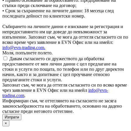
• Правно основание за обработването: Предприемане на
стъпки преди сключване на договор;
• Срок за съхранение на личните данни: 18 месеца след
последната дейност по клиентски номер.
Събирането на личните данни е изискване за регистрация и
непредоставянето им ще доведе до невъзможност за
изпълнение. Запознат съм, че мога да оттегля съгласието си по
всяко време чрез заявление в EVN Офис или на имейл:
info@evn-trading.com
.
Моля, попълнете полето.
Давам съгласието си дружеството да обработва
предоставените от мен лични данни с цел предлагане на
стоки и услуги по пощата, по телефон или по друг директен
начин, както и за допитване с цел проучване относно
предлаганите стоки и услуги.
Запознат съм, че мога да оттегля съгласието си по всяко време
чрез заявление в EVN Офис или на имейл
info@evn-
trading.com
.
Информиран съм, че оттеглянето на съгласието не засяга
законосъобразността на обработването, основано на дадено
съгласие преди неговото оттегляне.
×