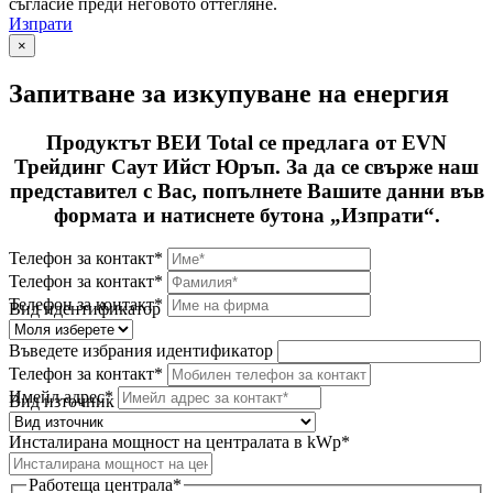
съгласие преди неговото оттегляне.
Изпрати
×
Запитване за изкупуване на енергия
Продуктът ВЕИ Total се предлага от EVN
Трейдинг Саут Ийст Юръп. За да се свърже наш
представител с Вас, попълнете Вашите данни във
формата и натиснете бутона „Изпрати“.
Телефон за контакт*
Телефон за контакт*
Телефон за контакт*
Вид идентификатор
Въведете избрания идентификатор
Телефон за контакт*
Имейл адрес*
Вид източник
Инсталирана мощност на централата в kWp*
Работеща централа*