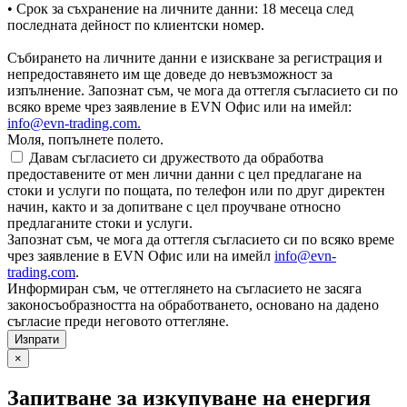
• Срок за съхранение на личните данни: 18 месеца след
последната дейност по клиентски номер.
Събирането на личните данни е изискване за регистрация и
непредоставянето им ще доведе до невъзможност за
изпълнение. Запознат съм, че мога да оттегля съгласието си по
всяко време чрез заявление в EVN Офис или на имейл:
info@evn-trading.com
.
Моля, попълнете полето.
Давам съгласието си дружеството да обработва
предоставените от мен лични данни с цел предлагане на
стоки и услуги по пощата, по телефон или по друг директен
начин, както и за допитване с цел проучване относно
предлаганите стоки и услуги.
Запознат съм, че мога да оттегля съгласието си по всяко време
чрез заявление в EVN Офис или на имейл
info@evn-
trading.com
.
Информиран съм, че оттеглянето на съгласието не засяга
законосъобразността на обработването, основано на дадено
съгласие преди неговото оттегляне.
×
Запитване за изкупуване на енергия