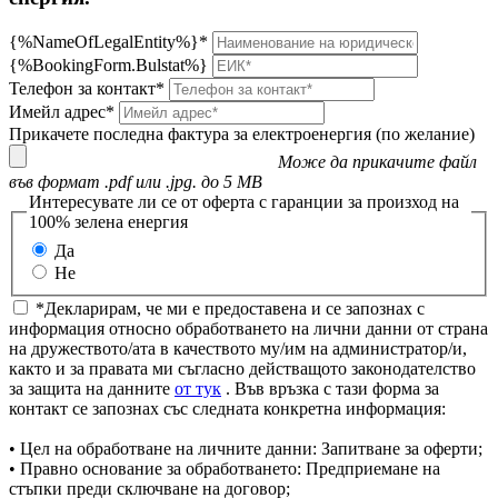
{%NameOfLegalEntity%}*
{%BookingForm.Bulstat%}
Телефон за контакт*
Имейл адрес*
Прикачете последна фактура за електроенергия (по желание)
Може да прикачите файл
във формат .pdf или .jpg. до 5 MB
Интересувате ли се от оферта с гаранции за произход на
100% зелена енергия
Да
Не
*Декларирам, че ми е предоставена и се запознах с
информация относно обработването на лични данни от страна
на дружеството/ата в качеството му/им на администратор/и,
както и за правата ми съгласно действащото законодателство
за защита на данните
от тук
. Във връзка с тази форма за
контакт се запознах със следната конкретна информация:
• Цел на обработване на личните данни: Запитване за оферти;
• Правно основание за обработването: Предприемане на
стъпки преди сключване на договор;