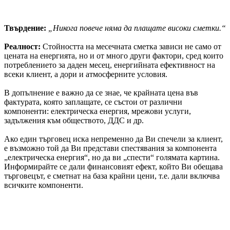
Твърдение:
„Никога повече няма да плащате високи сметки.“
Реалност:
Стойността на месечната сметка зависи не само от
цената на енергията, но и от много други фактори, сред които
потреблението за даден месец, енергийната ефективност на
всеки клиент, а дори и атмосферните условия.
В допълнение е важно да се знае, че крайната цена във
фактурата, която заплащате, се състои от различни
компоненти: електрическа енергия, мрежови услуги,
задължения към обществото, ДДС и др.
Ако един търговец иска непременно да Ви спечели за клиент,
е възможно той да Ви представи спестявания за компонента
„електрическа енергия“, но да ви „спести“ голямата картина.
Информирайте се дали финансовият ефект, който Ви обещава
търговецът, е сметнат на база крайни цени, т.е. дали включва
всичките компоненти.