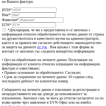
на Вашата фактура.
ИТН*
Име*
Фамилия*
ЕГН*
*Декларирам, че ми е предоставена и се запознах с
информация относно обработването на лични данни от страна
на дружеството/ата в качеството му/им на администратор/и,
както и за правата ми съгласно действащото законодателство
за защита на данните
от тук
. Във връзка с тази форма за
контакт се запознах със следната конкретна информация:
• Цел на обработване на личните данни: Получаване на
информация от клиента относно изпращане на информация,
фактури и известяване;
• Правно основание за обработването: Съгласие;
• Срок за съхранение на личните данни: 10 години след
последната дейност по клиентски номер.
Събирането на личните данни е изискване за регистрация и
непредоставянето им ще доведе до невъзможност за
изпълнение. Запознат съм, че мога да оттегля съгласието си по
всяко време чрез заявление в EVN Офис или на имейл: