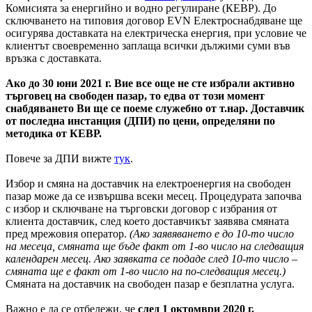
Комисията за енергийно и водно регулиране (КЕВР). До
сключването на типовия договор EVN Електроснабдяване ще
осигурява доставката на електрическа енергия, при условие че
клиентът своевременно заплаща всички дължими суми във
връзка с доставката.
Ако до 30 юни 2021 г. Вие все още не сте избрали активно
търговец на свободен пазар, то едва от този момент
снабдяването Ви ще се поеме служебно от т.нар. Доставчик
от последна инстанция (ДПИ) по цени, определяни по
методика от КЕВР.
Повече за ДПИ вижте
тук
.
Избор и смяна на доставчик на електроенергия на свободен
пазар може да се извършва всеки месец. Процедурата започва
с избор и сключване на търговски договор с избрания от
клиента доставчик, след което доставчикът заявява смяната
пред мрежовия оператор.
(Ако заявяването е до 10-то число
на месеца, смяната ще бъде факт от 1-во число на следващия
календарен месец. Ако заявката се подаде след 10-то число –
смяната ще е факт от 1-во число на по-следващия месец.)
Смяната на доставчик на свободен пазар е безплатна услуга.
Важно е да се отбележи, че
след 1 октомври 2020 г.