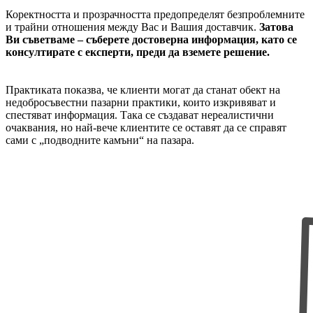
Коректността и прозрачността предопределят безпроблемните
и трайни отношения между Вас и Вашия доставчик.
Затова
Ви съветваме – съберете достоверна информация, като се
консултирате с експерти, преди да вземете решение.
Практиката показва, че клиенти могат да станат обект на
недобросъвестни пазарни практики, които изкривяват и
спестяват информация. Така се създават нереалистични
очаквания, но най-вече клиентите се оставят да се справят
сами с „подводните камъни“ на пазара.