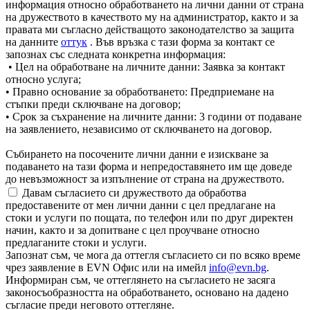
информация относно обработването на лични данни от страна
на дружеството в качеството му на администратор, както и за
правата ми съгласно действащото законодателство за защита
на данните
оттук
. Във връзка с тази форма за контакт се
запознах със следната конкретна информация:
• Цел на обработване на личните данни: Заявка за контакт
относно услуга;
• Правно основание за обработването: Предприемане на
стъпки преди сключване на договор;
• Срок за съхранение на личните данни: 3 години от подаване
на заявлението, независимо от сключването на договор.
Събирането на посочените лични данни е изискване за
подаването на тази форма и непредоставянето им ще доведе
до невъзможност за изпълнение от страна на дружеството.
Давам съгласието си дружеството да обработва
предоставените от мен лични данни с цел предлагане на
стоки и услуги по пощата, по телефон или по друг директен
начин, както и за допитване с цел проучване относно
предлаганите стоки и услуги.
Запознат съм, че мога да оттегля съгласието си по всяко време
чрез заявление в EVN Офис или на имейл
info@evn.bg
.
Информиран съм, че оттеглянето на съгласието не засяга
законосъобразността на обработването, основано на дадено
съгласие преди неговото оттегляне.