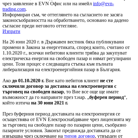
чрез заявление в EVN Офис или на имейл
info@evn-
trading.com
.
Информиран съм, че оттеглянето на съгласието не засяга
законосъобразността на обработването, основано на дадено
съгласие преди неговото оттегляне.
Изпрати
На 26 юни 2020 г. в Държавен вестник бяха публикувани
промени в Закона за енергетиката, според които, считано от
1.10.2020 г., всички небитови клиенти трябва да закупуват
електрическа енергия на свободен пазар и нямат регулирани
цени. Този процес е следващата стъпка към пълната
либерализация на електроенергийния пазар в България.
Ако
до 01.10.2020 г.
Вие като небитов клиент
не сте
сключили договор за доставка на електроенергия с
търговец на свободен пазар
, то Вие все още ще имате
възможност да го направите през т.нар. „
буферен период
“,
който изтича
на 30 юни 2021 г.
През буферния период доставката на електроенергия се
осъществява от EVN Електроснабдяване чрез лицензията му
за търговец на свободен пазар по пазарни цени, съобразно
пазарните условия. Законът предвижда доставката да се
извършва чрез сключване на
типов договор
, утвърден от