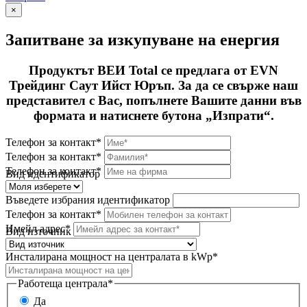
×
Запитване за изкупуване на енергия
Продуктът ВЕИ Total се предлага от EVN
Трейдинг Саут Ийст Юръп. За да се свърже наш
представител с Вас, попълнете Вашите данни във
формата и натиснете бутона „Изпрати“.
Телефон за контакт*
Телефон за контакт*
Телефон за контакт*
Вид идентификатор
Въведете избрания идентификатор
Телефон за контакт*
Имейл адрес*
Вид източник
Инсталирана мощност на централата в kWp*
Работеща централа*
Да