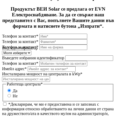
Продуктът ВЕИ Solar се предлага от EVN
Електроснабдяване. За да се свърже наш
представител с Вас, попълнете Вашите данни във
формата и натиснете бутона „Изпрати“.
Телефон за контакт*
Телефон за контакт*
Телефон за контакт*
Вид идентификатор
Въведете избрания идентификатор
Телефон за контакт*
Имейл адрес*
Инсталирана мощност на централата в kWp*
Работеща централа*
Да
Не
*Декларирам, че ми е предоставена и се запознах с
информация относно обработването на лични данни от страна
на дружеството/ата в качеството му/им на администратор/и,