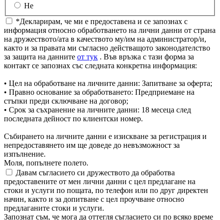
Не
*Декларирам, че ми е предоставена и се запознах с
информация относно обработването на лични данни от страна
на дружеството/ата в качеството му/им на администратор/и,
както и за правата ми съгласно действащото законодателство
за защита на данните
от тук
. Във връзка с тази форма за
контакт се запознах със следната конкретна информация:
• Цел на обработване на личните данни: Запитване за оферта;
• Правно основание за обработването: Предприемане на
стъпки преди сключване на договор;
• Срок за съхранение на личните данни: 18 месеца след
последната дейност по клиентски номер.
Събирането на личните данни е изискване за регистрация и
непредоставянето им ще доведе до невъзможност за
изпълнение.
Моля, попълнете полето.
Давам съгласието си дружеството да обработва
предоставените от мен лични данни с цел предлагане на
стоки и услуги по пощата, по телефон или по друг директен
начин, както и за допитване с цел проучване относно
предлаганите стоки и услуги.
Запознат съм, че мога да оттегля съгласието си по всяко време