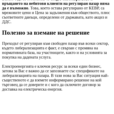
връщането на небитови клиенти на регулиран пазар няма
да е възможно
. Това, което остава регулирано от КЕВР, са
мрежовите цени и Цена за задължения към обществото, плюс
съответните данъци, определени от държавата, като акциз и
ДДС.
Полезно за вземане на решение
Преходът от регулиран към свободен пазар във всеки сектор,
където либерализацията е факт, е свързан с промяна на
нормативната база, на участниците, както и на условията за
покупка на дадената услуга.
Електроенергията е ключов ресурс за всеки един бизнес,
затова за Вас е важно да се запознаете със спецификите на
либерализацията на пазара. В тази нова за Вас ситуация най-
същественото е да вземете информирано решение на кой
търговец да се доверите и с кого да сключите договор за
доставка на електрическа енергия.