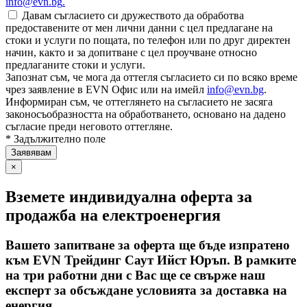
info@evn.bg
.
Давам съгласието си дружеството да обработва
предоставените от мен лични данни с цел предлагане на
стоки и услуги по пощата, по телефон или по друг директен
начин, както и за допитване с цел проучване относно
предлаганите стоки и услуги.
Запознат съм, че мога да оттегля съгласието си по всяко време
чрез заявление в EVN Офис или на имейл
info@evn.bg
.
Информиран съм, че оттеглянето на съгласието не засяга
законосъобразността на обработването, основано на дадено
съгласие преди неговото оттегляне.
* Задължително поле
×
Вземете индивидуална оферта за
продажба на електроенергия
Вашето запитване за оферта ще бъде изпратено
към EVN Трейдинг Саут Ийст Юръп. В рамките
на три работни дни с Вас ще се свърже наш
експерт за обсъждане условията за доставка на
енергия.