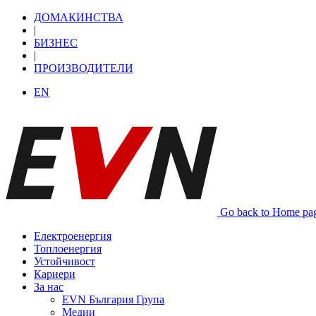
ДОМАКИНСТВА
|
БИЗНЕС
|
ПРОИЗВОДИТЕЛИ
EN
Go back to Home pa
Електроенергия
Топлоенергия
Устойчивост
Кариери
За нас
EVN България Група
Медии