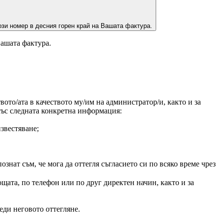
зи номер в десния горен край на Вашата фактура.
Вашата фактура.
ото/ата в качеството му/им на администратор/и, както и за
 със следната конкретна информация:
звестяване;
нат съм, че мога да оттегля съгласието си по всяко време чрез
щата, по телефон или по друг директен начин, както и за
еди неговото оттегляне.