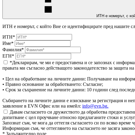
ИТН е номерът, с ко
ИТН е номерът, с който Вие се идентифицирате пред нашите сл
ИТН*
Име*
Фамилия*
ЕГН*
*Декларирам, че ми е предоставена и се запознах с информа
правата ми съгласно действащото законодателство за защита н
• Цел на обработване на личните данни: Получаване на информ
• Правно основание за обработването: Съгласие;
• Срок за съхранение на личните данни: 10 години след послед
Събирането на личните данни е изискване за регистрация и непр
заявление в EVN Офис или на имейл:
info@evn.bg
.
Давам съгласието си дружеството да обработва предоставени
допитване с цел проучване относно предлаганите стоки и услуг
Запознат съм, че мога да оттегля съгласието си по всяко врем
Информиран съм, че оттеглянето на съгласието не засяга законо
* Задължително поле