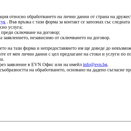
ация относно обработването на лични данни от страна на дружест
тук
. Във връзка с тази форма за контакт се запознах със следнат
сно услуга;
 преди сключване на договор;
на заявлението, независимо от сключването на договор.
ето на тази форма и непредоставянето им ще доведе до невъзмож
те от мен лични данни с цел предлагане на стоки и услуги по по
и.
е чрез заявление в EVN Офис или на имейл
info@evn.bg
.
съобразността на обработването, основано на дадено съгласие пр