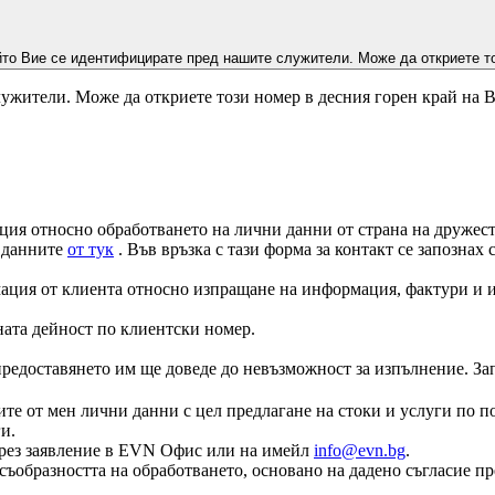
йто Вие се идентифицирате пред нашите служители. Може да откриете то
ужители. Може да откриете този номер в десния горен край на 
ция относно обработването на лични данни от страна на дружеств
а данните
от тук
. Във връзка с тази форма за контакт се запознах
ация от клиента относно изпращане на информация, фактури и и
ната дейност по клиентски номер.
едоставянето им ще доведе до невъзможност за изпълнение. Запоз
те от мен лични данни с цел предлагане на стоки и услуги по по
и.
е чрез заявление в EVN Офис или на имейл
info@evn.bg
.
съобразността на обработването, основано на дадено съгласие пр