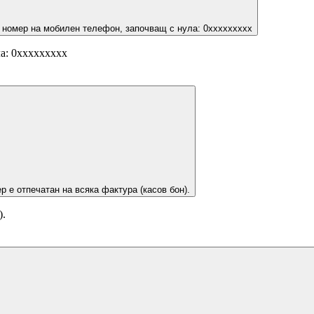
 номер на мобилен телефон, започващ с нула: 0ххххххххх
а: 0ххххххххх
р е отпечатан на всяка фактура (касов бон).
).