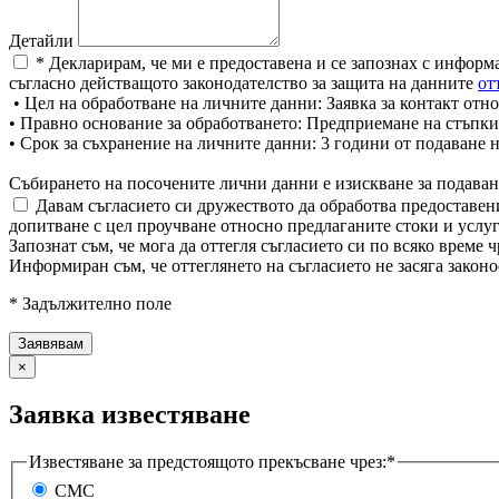
Детайли
* Декларирам, че ми е предоставена и се запознах с информ
съгласно действащото законодателство за защита на данните
от
• Цел на обработване на личните данни: Заявка за контакт отно
• Правно основание за обработването: Предприемане на стъпки
• Срок за съхранение на личните данни: 3 години от подаване 
Събирането на посочените лични данни е изискване за подаван
Давам съгласието си дружеството да обработва предоставени
допитване с цел проучване относно предлаганите стоки и услуг
Запознат съм, че мога да оттегля съгласието си по всяко врем
Информиран съм, че оттеглянето на съгласието не засяга законо
* Задължително поле
×
Заявка известяване
Известяване за предстоящото прекъсване чрез:*
СМС