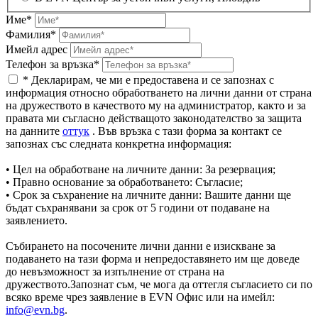
Име*
Фамилия*
Имейл адрес
Телефон за връзка*
* Декларирам, че ми е предоставена и се запознах с
информация относно обработването на лични данни от страна
на дружеството в качеството му на администратор, както и за
правата ми съгласно действащото законодателство за защита
на данните
оттук
. Във връзка с тази форма за контакт се
запознах със следната конкретна информация:
• Цел на обработване на личните данни: За резервация;
• Правно основание за обработването: Съгласие;
• Срок за съхранение на личните данни: Вашите данни ще
бъдат съхранявани за срок от 5 години от подаване на
заявлението.
Събирането на посочените лични данни е изискване за
подаването на тази форма и непредоставянето им ще доведе
до невъзможност за изпълнение от страна на
дружеството.Запознат съм, че мога да оттегля съгласието си по
всяко време чрез заявление в EVN Офис или на имейл:
info@evn.bg
.