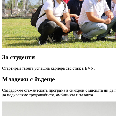
За студенти
Стартирай твоята успешна кариера със стаж в EVN.
Младежи с бъдеще
Създадохме стажантската програма в синхрон с мисията ни да г
да подкрепяме трудолюбието, амбицията и таланта.