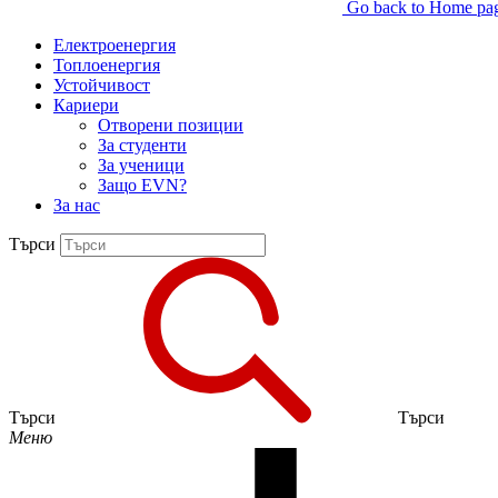
Go back to Home pa
Електроенергия
Топлоенергия
Устойчивост
Кариери
Отворени позиции
За студенти
За ученици
Защо EVN?
За нас
Търси
Търси
Търси
Меню