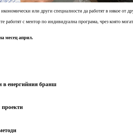
икономически или други специалности да работят в някое от дру
те работят с ментор по индивидуална програма, чрез която могат
на месец април.
и в енергийния бранш
и проекти
методи