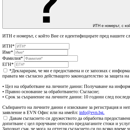
ИТН е номерът, с ко
ИТН е номерът, с който Вие се идентифицирате пред нашите сл
ИТН*
Име*
Фамилия*
ЕГН*
*Декларирам, че ми е предоставена и се запознах с информа
правата ми съгласно действащото законодателство за защита н
• Цел на обработване на личните данни: Получаване на информ
• Правно основание за обработването: Съгласие;
• Срок за съхранение на личните данни: 10 години след послед
Събирането на личните данни е изискване за регистрация и непр
заявление в EVN Офис или на имейл:
info@evn.bg
.
Давам съгласието си дружеството да обработва предоставени
допитване с цел проучване относно предлаганите стоки и услуг
Запознат съм, че мога да оттегля съгласието си по всяко врем