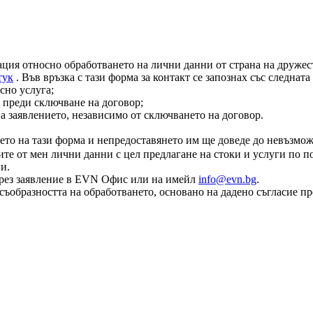
ация относно обработването на лични данни от страна на дружест
тук
. Във връзка с тази форма за контакт се запознах със следнат
сно услуга;
 преди сключване на договор;
на заявлението, независимо от сключването на договор.
ето на тази форма и непредоставянето им ще доведе до невъзмож
те от мен лични данни с цел предлагане на стоки и услуги по по
и.
е чрез заявление в EVN Офис или на имейл
info@evn.bg
.
съобразността на обработването, основано на дадено съгласие пр