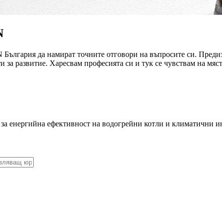
N
N България да намират точните отговори на въпросите си. Пред
ти за развитие. Харесвам професията си и тук се чувствам на мяс
 за енергийна ефективност на водогрейни котли и климатични и