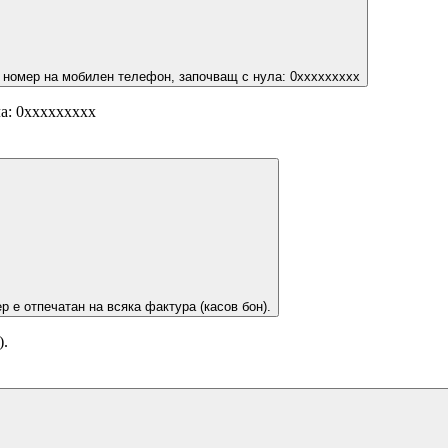
 номер на мобилен телефон, започващ с нула: 0ххххххххх
а: 0ххххххххх
р е отпечатан на всяка фактура (касов бон).
).