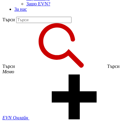
Защо EVN?
За нас
Търси
Търси
Търси
Меню
EVN Онлайн