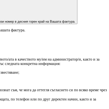
зи номер в десния горен край на Вашата фактура.
Вашата фактура.
ото/ата в качеството му/им на администратор/и, както и за
 със следната конкретна информация:
звестяване;
нат съм, че мога да оттегля съгласието си по всяко време чрез
щата, по телефон или по друг директен начин, както и за