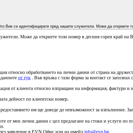
йто Вие се идентифицирате пред нашите служители. Може да откриете то
ужители. Може да откриете този номер в десния горен край на 
ция относно обработването на лични данни от страна на дружеств
а данните
от тук
. Във връзка с тази форма за контакт се запознах
ация от клиента относно изпращане на информация, фактури и и
ната дейност по клиентски номер.
едоставянето им ще доведе до невъзможност за изпълнение. Запоз
те от мен лични данни с цел предлагане на стоки и услуги по по
и.
е чрез заявление в EVN Офис или на имейл
info@evn.bg
.