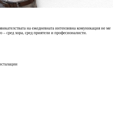
извикателствата на ежедневната интензивна комуникация не ме
то – сред хора, сред приятели и професионалисти.
нсталации