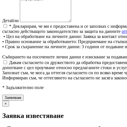
Детайли
* Декларирам, че ми е предоставена и се запознах с информ
съгласно действащото законодателство за защита на данните
от
• Цел на обработване на личните данни: Заявка за контакт отно
• Правно основание за обработването: Предприемане на стъпки
• Срок за съхранение на личните данни: 3 години от подаване 
Събирането на посочените лични данни е изискване за подаван
Давам съгласието си дружеството да обработва предоставени
допитване с цел проучване относно предлаганите стоки и услуг
Запознат съм, че мога да оттегля съгласието си по всяко врем
Информиран съм, че оттеглянето на съгласието не засяга законо
* Задължително поле
×
Заявка известяване