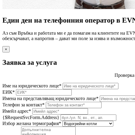
Един ден на телефонния оператор в EV
Аз съм Връбка и работата ми е да помагам на клиентите на EV
обезсърчават, а напротив – дават ми поле за изява и възможнос
×
Заявка за услуга
Проверка
Име на юридическото лице*
ЕИК*
Имена на представляващ юридическото лице*
Телефон за контакт*
Имейл адрес*
{$RequestSvcForm.Address}
Избор желана термография*