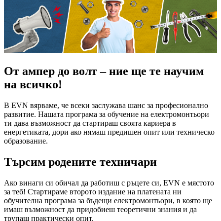
От ампер до волт – ние ще те научим
на всичко!
В EVN вярваме, че всеки заслужава шанс за професионално
развитие. Нашата програма за обучение на електромонтьори
ти дава възможност да стартираш своята кариера в
енергетиката, дори ако нямаш предишен опит или техническо
образование.
Търсим родените техничари
Ако винаги си обичал да работиш с ръцете си, EVN е мястото
за теб! Стартираме второто издание на платената ни
обучителна програма за бъдещи електромонтьори, в която ще
имаш възможност да придобиеш теоретични знания и да
трупаш практически опит.