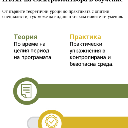
От първите теоретични уроци до практиката с опитни
специалисти, тук може да видиш пътя към новите ти умения.