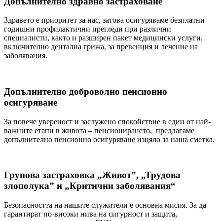
Допълнително здравно застраховане
Здравето е приоритет за нас, затова осигуряваме безплатни
годишни профилактични прегледи при различни
специалисти, както и разширен пакет медицински услуги,
включително дентална грижа, за превенция и лечение на
заболявания.
Допълнително доброволно пенсионно
осигуряване
За повече увереност и заслужено спокойствие в един от най-
важните етапи в живота – пенсионирането, предлагаме
допълнително пенсионно осигуряване изцяло за наша сметка.
Групова застраховка „Живот”, „Трудова
злополука” и „Критични заболявания“
Безопасността на нашите служители е основна мисия. За да
гарантират по-високи нива на сигурност и защита,