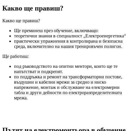
Какво ще правиш?
Какво ще правиш?
Ще преминеш през обучение, включващо:
теоретични знания в специалност „Електроенергетика“
практически упражнения в контролирана и безопасна
среда, включително на нашия тренировъчен полигон.
Ще работиш:
под ръководството на опитни ментори, които ще те
напътстват и подкрепят.
по поддръжка и ремонт на трансформаторни постове,
въздушни и кабелни мрежи за средно и ниско
напрежение, монтаж и обслужване на електромерни
табла и други дейности по електроразпределителната
мрежа.
Пътят на електромонтьора в обучение