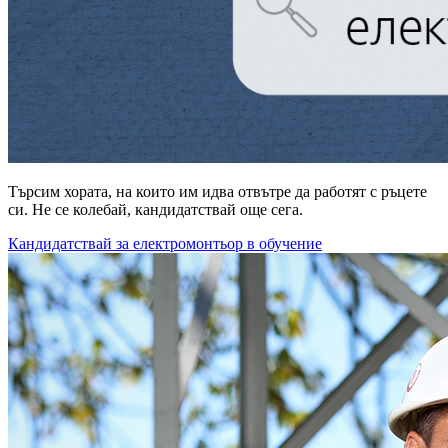
Търсим хората, на които им идва отвътре да работят с ръцете
си. Не се колебай, кандидатствай още сега.
Кандидатствай за електромонтьор в обучение