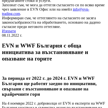
предлаганите стоки и услуги.
Запознат съм, че мога да оттегля съгласието си по всяко време
чрез заявление в EVN Офис или на имейл
info@evn-
trading.com
.
Информиран съм, че оттеглянето на съгласието не засяга
законосъобразността на обработването, основано на дадено
съгласие преди неговото оттегляне.
Изпрати
08.11.2022 г.
EVN и WWF България с обща
инициатива за възстановяване и
опазване на горите
За периода от 2022 г. до 2024 г. EVN и WWF
България ще работят заедно по инициативи,
свързани с възстановяване и опазване на
крайречните гори
На 4 ноември 2022 г. доброволци от EVN и експерти на WWF
България участваха в съвместна акция по възстановяване на