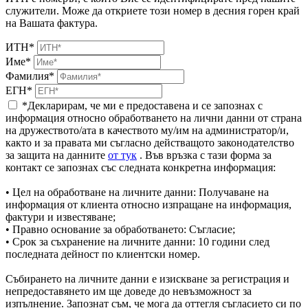
служители. Може да откриете този номер в десния горен край
на Вашата фактура.
ИТН*
Име*
Фамилия*
ЕГН*
*Декларирам, че ми е предоставена и се запознах с
информация относно обработването на лични данни от страна
на дружеството/ата в качеството му/им на администратор/и,
както и за правата ми съгласно действащото законодателство
за защита на данните
от тук
. Във връзка с тази форма за
контакт се запознах със следната конкретна информация:
• Цел на обработване на личните данни: Получаване на
информация от клиента относно изпращане на информация,
фактури и известяване;
• Правно основание за обработването: Съгласие;
• Срок за съхранение на личните данни: 10 години след
последната дейност по клиентски номер.
Събирането на личните данни е изискване за регистрация и
непредоставянето им ще доведе до невъзможност за
изпълнение. Запознат съм, че мога да оттегля съгласието си по