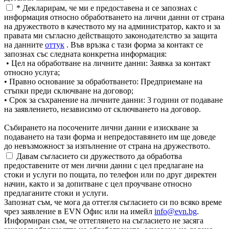
* Декларирам, че ми е предоставена и се запознах с
информация относно обработването на лични данни от страна
на дружеството в качеството му на администратор, както и за
правата ми съгласно действащото законодателство за защита
на данните
оттук
. Във връзка с тази форма за контакт се
запознах със следната конкретна информация:
• Цел на обработване на личните данни: Заявка за контакт
относно услуга;
• Правно основание за обработването: Предприемане на
стъпки преди сключване на договор;
• Срок за съхранение на личните данни: 3 години от подаване
на заявлението, независимо от сключването на договор.
Събирането на посочените лични данни е изискване за
подаването на тази форма и непредоставянето им ще доведе
до невъзможност за изпълнение от страна на дружеството.
Давам съгласието си дружеството да обработва
предоставените от мен лични данни с цел предлагане на
стоки и услуги по пощата, по телефон или по друг директен
начин, както и за допитване с цел проучване относно
предлаганите стоки и услуги.
Запознат съм, че мога да оттегля съгласието си по всяко време
чрез заявление в EVN Офис или на имейл
info@evn.bg
.
Информиран съм, че оттеглянето на съгласието не засяга