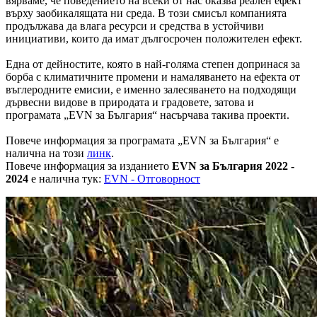
вярваме, че поведението на всеки от нас оказва реален ефект
върху заобикалящата ни среда. В този смисъл компанията
продължава да влага ресурси и средства в устойчиви
инициативи, които да имат дългосрочен положителен ефект.
Една от дейностите, която в най-голяма степен допринася за
борба с климатичните промени и намаляването на ефекта от
въглеродните емисии, е именно залесяването на подходящи
дървесни видове в природата и градовете, затова и
програмата „EVN за България“ насърчава такива проекти.
Повече информация за програмата „EVN за България“ е
налична на този
линк
.
Повече информация за изданието
EVN за България 2022 -
2024
е налична тук:
EVN - Отговорност