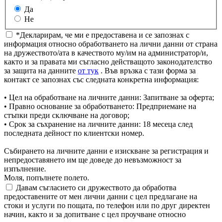
Да
Не
*Декларирам, че ми е предоставена и се запознах с
информация относно обработването на лични данни от страна
на дружеството/ата в качеството му/им на администратор/и,
както и за правата ми съгласно действащото законодателство
за защита на данните
от тук
. Във връзка с тази форма за
контакт се запознах със следната конкретна информация:
• Цел на обработване на личните данни: Запитване за оферта;
• Правно основание за обработването: Предприемане на
стъпки преди сключване на договор;
• Срок за съхранение на личните данни: 18 месеца след
последната дейност по клиентски номер.
Събирането на личните данни е изискване за регистрация и
непредоставянето им ще доведе до невъзможност за
изпълнение.
Моля, попълнете полето.
Давам съгласието си дружеството да обработва
предоставените от мен лични данни с цел предлагане на
стоки и услуги по пощата, по телефон или по друг директен
начин, както и за допитване с цел проучване относно