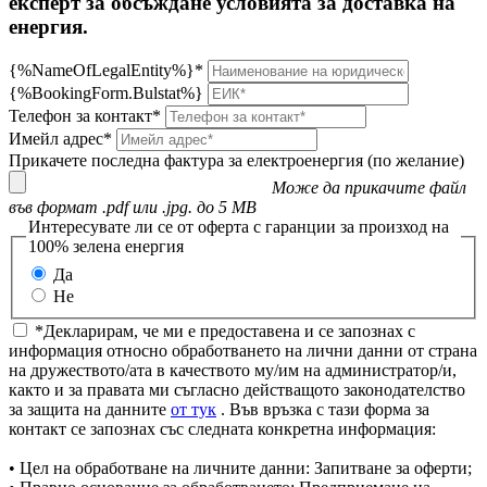
експерт за обсъждане условията за доставка на
енергия.
{%NameOfLegalEntity%}*
{%BookingForm.Bulstat%}
Телефон за контакт*
Имейл адрес*
Прикачете последна фактура за електроенергия (по желание)
Може да прикачите файл
във формат .pdf или .jpg. до 5 MB
Интересувате ли се от оферта с гаранции за произход на
100% зелена енергия
Да
Не
*Декларирам, че ми е предоставена и се запознах с
информация относно обработването на лични данни от страна
на дружеството/ата в качеството му/им на администратор/и,
както и за правата ми съгласно действащото законодателство
за защита на данните
от тук
. Във връзка с тази форма за
контакт се запознах със следната конкретна информация:
• Цел на обработване на личните данни: Запитване за оферти;