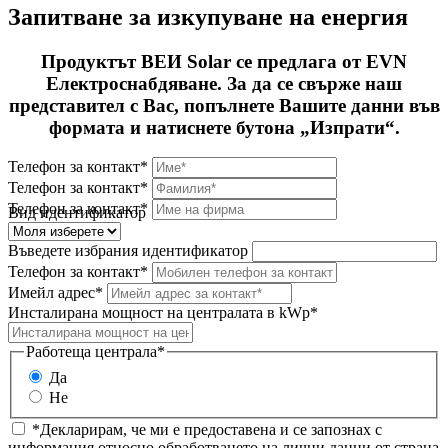
Запитване за изкупуване на енергия
Продуктът ВЕИ Solar се предлага от EVN
Електроснабдяване. За да се свърже наш
представител с Вас, попълнете Вашите данни във
формата и натиснете бутона „Изпрати“.
Телефон за контакт*
Телефон за контакт*
Телефон за контакт*
Вид идентификатор
Въведете избрания идентификатор
Телефон за контакт*
Имейл адрес*
Инсталирана мощност на централата в kWp*
Работеща централа*
Да
Не
*Декларирам, че ми е предоставена и се запознах с
информация относно обработването на лични данни от страна