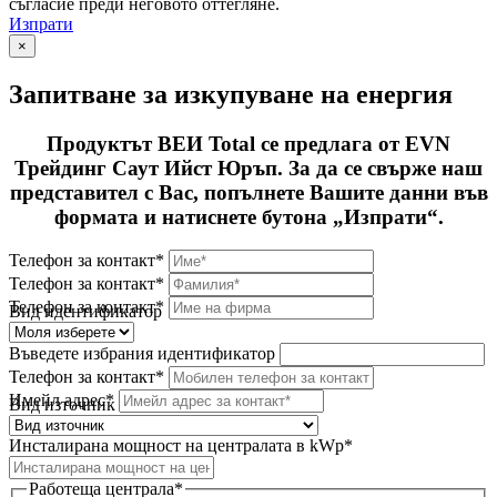
съгласие преди неговото оттегляне.
Изпрати
×
Запитване за изкупуване на енергия
Продуктът ВЕИ Total се предлага от EVN
Трейдинг Саут Ийст Юръп. За да се свърже наш
представител с Вас, попълнете Вашите данни във
формата и натиснете бутона „Изпрати“.
Телефон за контакт*
Телефон за контакт*
Телефон за контакт*
Вид идентификатор
Въведете избрания идентификатор
Телефон за контакт*
Имейл адрес*
Вид източник
Инсталирана мощност на централата в kWp*
Работеща централа*