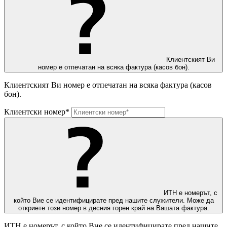
Клиентският Ви
номер е отпечатан на всяка фактура (касов бон).
Клиентският Ви номер е отпечатан на всяка фактура (касов
бон).
Клиентски номер*
ИТН е номерът, с
който Вие се идентифицирате пред нашите служители. Може да
откриете този номер в десния горен край на Вашата фактура.
ИТН е номерът, с който Вие се идентифицирате пред нашите