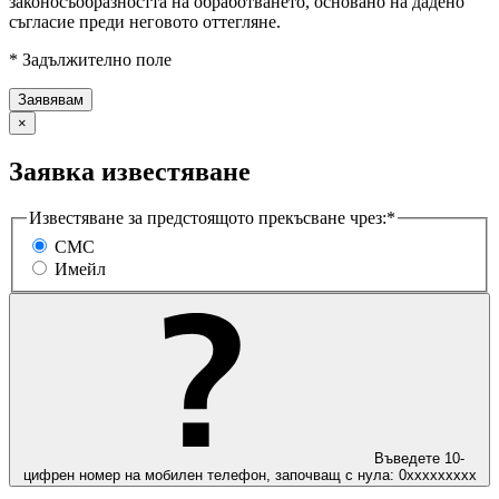
законосъобразността на обработването, основано на дадено
съгласие преди неговото оттегляне.
* Задължително поле
×
Заявка известяване
Известяване за предстоящото прекъсване чрез:*
СМС
Имейл
Въведете 10-
цифрен номер на мобилен телефон, започващ с нула: 0ххххххххх