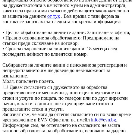
на дружеството/ата в качеството му/им на администратор/и,
както и за правата ми съгласно действащото законодателство
за защита на данните
от тук
. Във връзка с тази форма за
контакт се запознах със следната конкретна информация:
• Цел на обработване на личните данни: Запитване за оферта;
• Правно основание за обработването: Предприемане на
стъпки преди сключване на договор;
• Срок за съхранение на личните данни: 18 месеца след
последната дейност по клиентски номер.
Събирането на личните данни е изискване за регистрация и
непредоставянето им ще доведе до невъзможност за
изпълнение.
Моля, попълнете полето.
Давам съгласието си дружеството да обработва
предоставените от мен лични данни с цел предлагане на
стоки и услуги по пощата, по телефон или по друг директен
начин, както и за допитване с цел проучване относно
предлаганите стоки и услуги.
Запознат съм, че мога да оттегля съгласието си по всяко време
чрез заявление в EVN Офис или на имейл
info@evn.bg
.
Информиран съм, че оттеглянето на съгласието не засяга
законосъобразността на обработването, основано на дадено