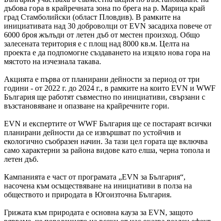
дъбова гора в крайречната зона по брега на р. Марица край
град Стамболийски (област Пловдив). В рамките на
инициативата над 30 доброволци от EVN засадиха повече от
6000 броя жълъди от летен дъб от местен произход. Общо
залесената територия е с площ над 8000 кв.м. Целта на
проекта е да подпомогне създаването на изцяло нова гора на
мястото на изчезнала такава.
Акцията е първа от планирани дейности за период от три
години - от 2022 г. до 2024 г., в рамките на които EVN и WWF
България ще работят съвместно по инициативи, свързани с
възстановяване и опазване на крайречните гори.
EVN и експертите от WWF България ще се постараят всички
планирани дейности да се извършват по устойчив и
екологично съобразен начин. За тази цел гората ще включва
само характерни за района видове като елша, черна топола и
летен дъб.
Кампанията е част от програмата „EVN за България“,
насочена към осъществяване на инициативи в полза на
обществото и природата в Югоизточна България.
Грижата към природата е основна кауза за EVN, защото