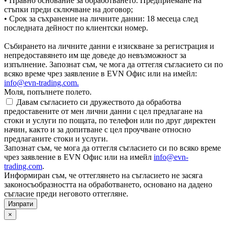
• Правно основание за обработването: Предприемане на
стъпки преди сключване на договор;
• Срок за съхранение на личните данни: 18 месеца след
последната дейност по клиентски номер.
Събирането на личните данни е изискване за регистрация и
непредоставянето им ще доведе до невъзможност за
изпълнение. Запознат съм, че мога да оттегля съгласието си по
всяко време чрез заявление в EVN Офис или на имейл:
info@evn-trading.com
.
Моля, попълнете полето.
Давам съгласието си дружеството да обработва
предоставените от мен лични данни с цел предлагане на
стоки и услуги по пощата, по телефон или по друг директен
начин, както и за допитване с цел проучване относно
предлаганите стоки и услуги.
Запознат съм, че мога да оттегля съгласието си по всяко време
чрез заявление в EVN Офис или на имейл
info@evn-
trading.com
.
Информиран съм, че оттеглянето на съгласието не засяга
законосъобразността на обработването, основано на дадено
съгласие преди неговото оттегляне.
×