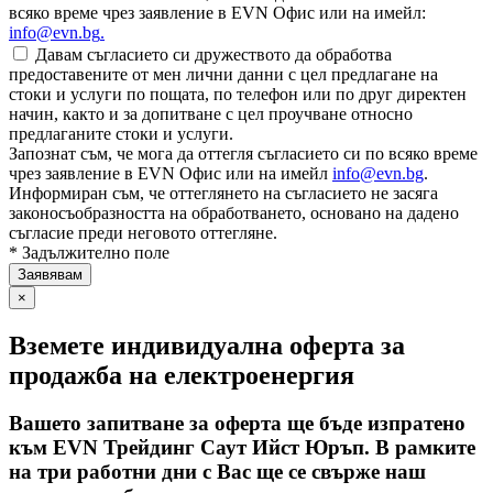
всяко време чрез заявление в EVN Офис или на имейл:
info@evn.bg
.
Давам съгласието си дружеството да обработва
предоставените от мен лични данни с цел предлагане на
стоки и услуги по пощата, по телефон или по друг директен
начин, както и за допитване с цел проучване относно
предлаганите стоки и услуги.
Запознат съм, че мога да оттегля съгласието си по всяко време
чрез заявление в EVN Офис или на имейл
info@evn.bg
.
Информиран съм, че оттеглянето на съгласието не засяга
законосъобразността на обработването, основано на дадено
съгласие преди неговото оттегляне.
* Задължително поле
×
Вземете индивидуална оферта за
продажба на електроенергия
Вашето запитване за оферта ще бъде изпратено
към EVN Трейдинг Саут Ийст Юръп. В рамките
на три работни дни с Вас ще се свърже наш