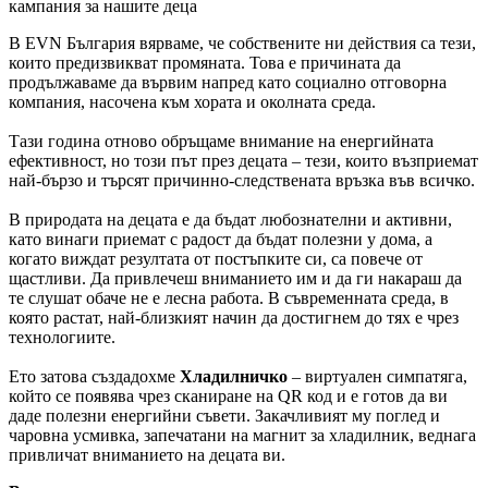
кампания за нашите деца
В EVN България вярваме, че собствените ни действия са тези,
които предизвикват промяната. Това е причината да
продължаваме да вървим напред като социално отговорна
компания, насочена към хората и околната среда.
Тази година отново обръщаме внимание на енергийната
ефективност, но този път през децата – тези, които възприемат
най-бързо и търсят причинно-следствената връзка във всичко.
В природата на децата е да бъдат любознателни и активни,
като винаги приемат с радост да бъдат полезни у дома, а
когато виждат резултата от постъпките си, са повече от
щастливи. Да привлечеш вниманието им и да ги накараш да
те слушат обаче не е лесна работа. В съвременната среда, в
която растат, най-близкият начин да достигнем до тях е чрез
технологиите.
Ето затова създадохме
Хладилничко
– виртуален симпатяга,
който се появява чрез сканиране на QR код и е готов да ви
даде полезни енергийни съвети. Закачливият му поглед и
чаровна усмивка, запечатани на магнит за хладилник, веднага
привличат вниманието на децата ви.