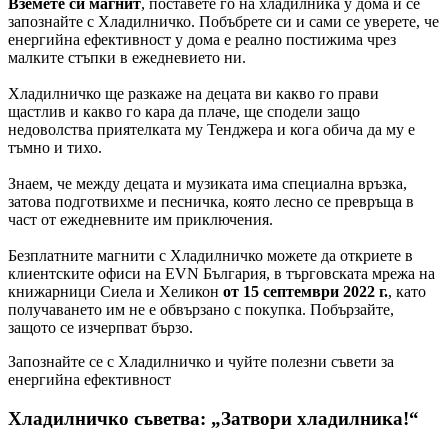
Вземете си магнит
, поставете го на хладилника у дома и се
запознайте с Хладилничко. Побъбрете си и сами се уверете, че
енергийна ефективност у дома е реално постижима чрез
малките стъпки в ежедневието ни.
Хладилничко ще разкаже на децата ви какво го прави
щастлив и какво го кара да плаче, ще сподели защо
недоволства приятелката му Тенджера и кога обича да му е
тъмно и тихо.
Знаем, че между децата и музиката има специална връзка,
затова подготвихме и песничка, която лесно се превръща в
част от ежедневните им приключения.
Безплатните магнити с Хладилничко можете да откриете в
клиентските офиси на EVN България, в търговската мрежа на
книжарници Сиела и Хеликон
от 15 септември 2022 г.
, като
получаването им не е обвързано с покупка. Побързайте,
защото се изчерпват бързо.
Запознайте се с Хладилничко и чуйте полезни съвети за
енергийна ефективност
Хладилничко съветва: „Затвори хладилника!“