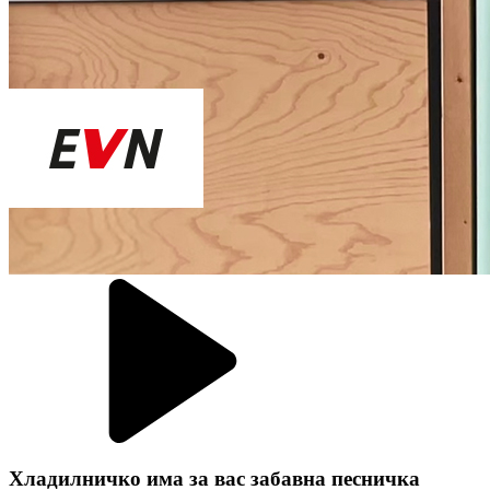
Хладилничко има за вас забавна песничка