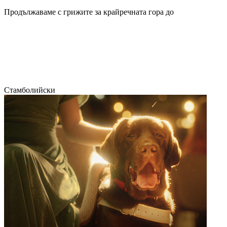
Продължаваме с грижите за крайречната гора до
Стамболийски