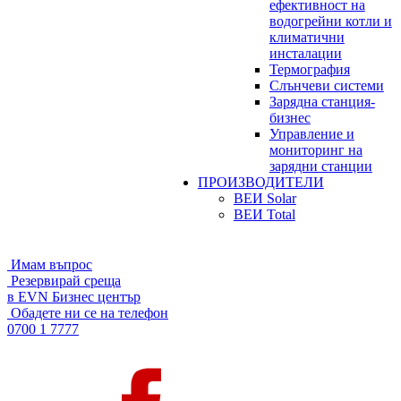
ефективност на
водогрейни котли и
климатични
инсталации
Термография
Слънчеви системи
Зарядна станция-
бизнес
Управление и
мониторинг на
зарядни станции
ПРОИЗВОДИТЕЛИ
ВЕИ Solar
ВЕИ Total
Имам въпрос
Резервирай среща
в EVN Бизнес център
Обадете ни се на телефон
0700 1 7777