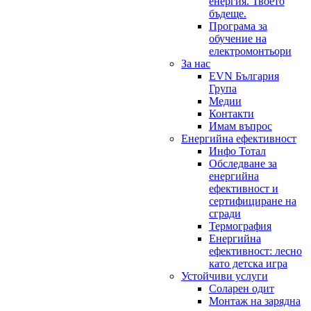
енергия. Твоето
бъдеще.
Програма за
обучение на
електромонтьори
За нас
EVN България
Група
Медии
Контакти
Имам въпрос
Енергийна ефективност
Инфо Тотал
Обследване за
енергийна
ефективност и
сертифициране на
сгради
Термография
Енергийна
ефективност: лесно
като детска игра
Устойчиви услуги
Соларен одит
Монтаж на зарядна