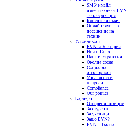
SMS/ имейл
известяване от EVN
Топлофикация
Клиентски съвет
Онлайн заявка за
посещение на
техник
Устойчивост
EVN за България
Иви и Енчо
Нашата стратегия
Околна среда
Социална
отговорност
Управленски
въпроси
Compliance
Our-politics
Кариери
Отворени позиции
За студенти
За ученици
Защо EVN?
EVN – Твоята