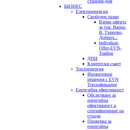
станция-дом
БИЗНЕС
Електроенергия
Свободен пазар
Вземи оферта
за ток: Варна,
В. Търново,
Добрич...
Individual-
Offer-EVN-
Trading
ДПИ
Клиентски съвет
Топлоенергия
Иновативни
решения с EVN
Топлофикация
Енергийна ефективност
Обследване за
енергийна
ефективност и
сертифициране на
сгради
Проверка за
енергийна